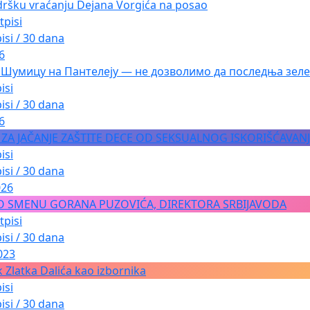
dršku vraćanju Dejana Vorgića na posao
tpisi
isi / 30 dana
6
 Шумицу на Пантелеју — не дозволимо да последња зеле
isi
isi / 30 dana
6
A ZA JAČANJE ZAŠTITE DECE OD SEKSUALNOG ISKORIŠĆAVAN
isi
isi / 30 dana
026
O SMENU GORANA PUZOVIĆA, DIREKTORA SRBIJAVODA
tpisi
isi / 30 dana
023
 Zlatka Dalića kao izbornika
isi
isi / 30 dana