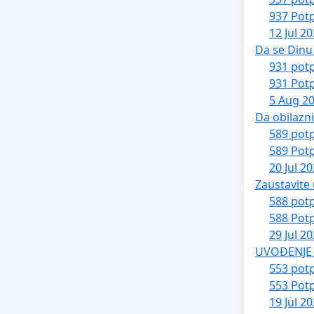
937 Potp
12 Jul 2
Da se Dinu 
931 potp
931 Potp
5 Aug 2
Da obilazn
589 potp
589 Potp
20 Jul 2
Zaustavite 
588 potp
588 Potp
29 Jul 2
UVOĐENJE 
553 potp
553 Potp
19 Jul 2