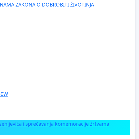
NAMA ZAKONA O DOBROBITI ŽIVOTINJA
250W
enijevića i sprečavanja komemoracije žrtvama