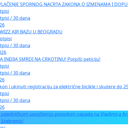
VLAČENJE SPORNOG NACRTA ZAKONA O IZMENAMA I DOPU
tpisi
tpisi / 30 dana
026
 WIZZ AIR BAZU U BEOGRADU
otpisi
tpisi / 30 dana
026
INĐIJA SMRDI NA CRKOTINU! Potpiši peticiju!
tpisi
tpisi / 30 dana
026
kon i ukinuti registraciju za električne bicikle i skutere do 
tpisi
tpisi / 30 dana
026
 zajedničkom saopštenju povodom napada na Vladimira Ars
 Srebrenici
isi