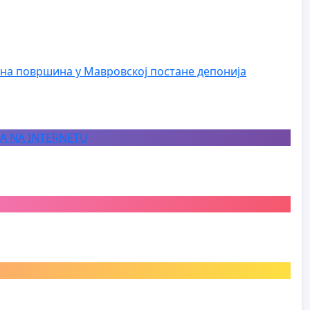
на површина у Мавровској постане депонија
JA NA INTERNETU