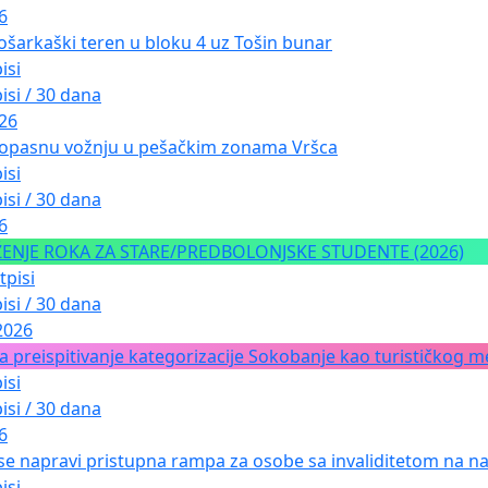
6
ošarkaški teren u bloku 4 uz Tošin bunar
isi
isi / 30 dana
026
 opasnu vožnju u pešačkim zonama Vršca
isi
isi / 30 dana
6
NJE ROKA ZA STARE/PREDBOLONJSKE STUDENTE (2026)
tpisi
isi / 30 dana
2026
a preispitivanje kategorizacije Sokobanje kao turističkog me
isi
isi / 30 dana
6
 se napravi pristupna rampa za osobe sa invaliditetom na nad
isi