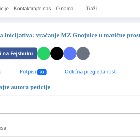
icije
Kontaktirajte nas
O nama
Traži
 inicijativa: vraćanje MZ Gnojnice u matične prost
i na Fejsbuku
a
Potpisi
Odlična pregledanost
93
jte autora peticije
esa