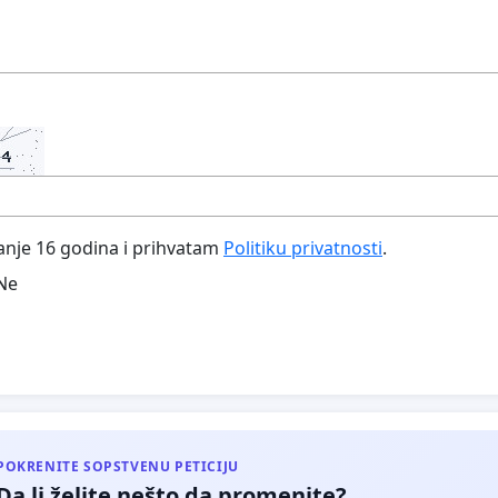
nje 16 godina i prihvatam
Politiku privatnosti
.
Ne
POKRENITE SOPSTVENU PETICIJU
Da li želite nešto da promenite?