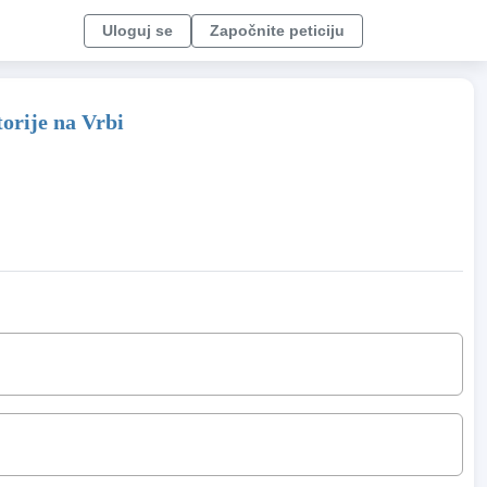
Uloguj se
Započnite peticiju
orije na Vrbi