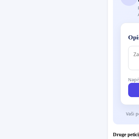
Opiš
Napiš
Vaši p
Druge petici