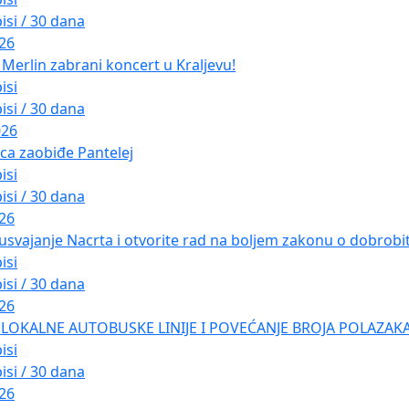
isi / 30 dana
026
Merlin zabrani koncert u Kraljevu!
isi
isi / 30 dana
026
ica zaobiđe Pantelej
isi
isi / 30 dana
026
usvajanje Nacrta i otvorite rad na boljem zakonu o dobrobiti
isi
isi / 30 dana
026
LOKALNE AUTOBUSKE LINIJE I POVEĆANJE BROJA POLAZAKA
isi
isi / 30 dana
026