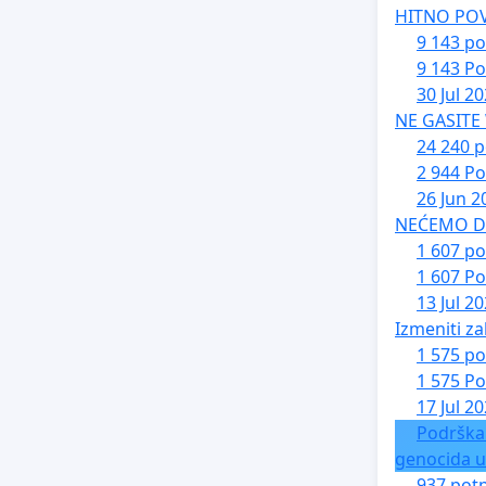
HITNO PO
9 143 po
9 143 Po
30 Jul 2
NE GASITE
24 240 p
2 944 Po
26 Jun 2
NEĆEMO DA 
1 607 po
1 607 Po
13 Jul 2
Izmeniti za
1 575 po
1 575 Po
17 Jul 2
Podrška
genocida u
937 potp