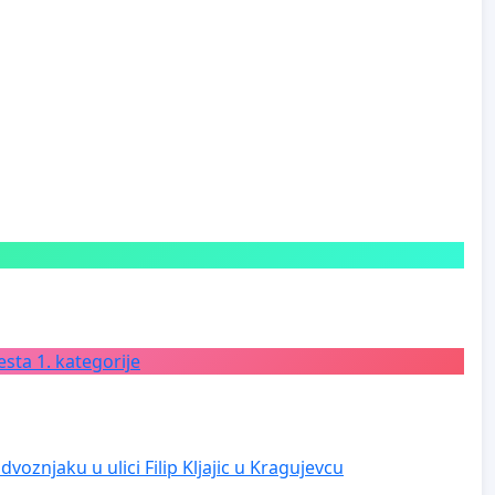
sta 1. kategorije
voznjaku u ulici Filip Kljajic u Kragujevcu