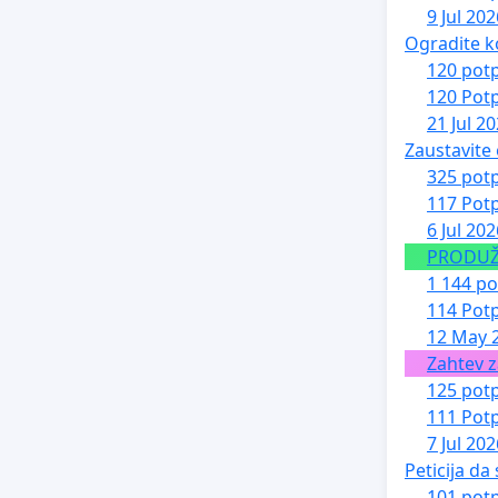
9 Jul 202
Ogradite k
120 potp
120 Potp
21 Jul 2
Zaustavite
325 potp
117 Potp
6 Jul 202
PRODUŽE
1 144 po
114 Potp
12 May 
Zahtev z
125 potp
111 Potp
7 Jul 202
Peticija da
101 potp