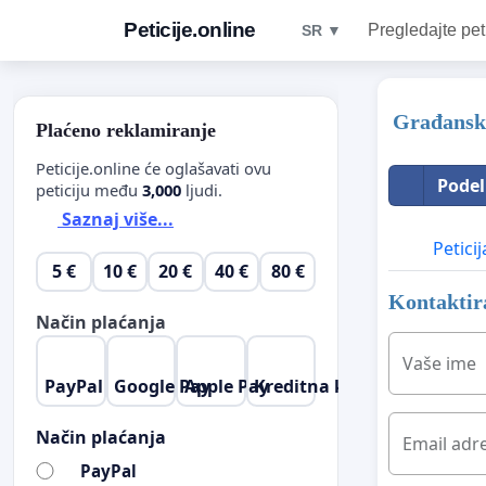
Peticije.online
Pregledajte pet
SR ▼
Građanska
Plaćeno reklamiranje
Peticije.online će oglašavati ovu
Podel
peticiju među
3,000
ljudi.
Saznaj više...
Peticij
5 €
10 €
20 €
40 €
80 €
Kontaktira
Način plaćanja
Vaše ime
PayPal
Google Pay
Apple Pay
Kreditna kartica
Način plaćanja
Email adr
PayPal