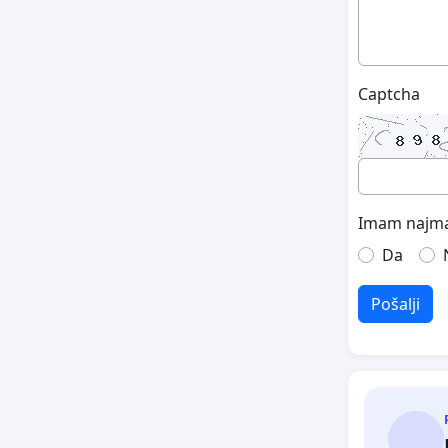
Captcha
Imam najma
Da
Pošalji