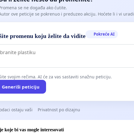
Promena se ne događa ako ćutite.
Autor ove peticije se pokrenuo i preduzeo akciju. Hoćete li i vi uradit
Pokreće AI
ite promenu koju želite da vidite
ite svojim rečima. AI će za vas sastaviti snažnu peticiju.
Generiši peticiju
odaci ostaju vaši
Privatnost po dizajnu
je koje bi vas mogle interesovati