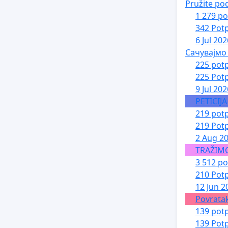
Pružite po
1 279 po
342 Potp
6 Jul 202
Сачувајмо
225 potp
225 Potp
9 Jul 202
PETICIJ
219 potp
219 Potp
2 Aug 2
TRAŽIM
3 512 po
210 Potp
12 Jun 2
Povratak
139 potp
139 Potp