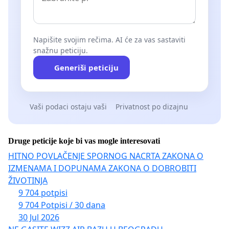
Napišite svojim rečima. AI će za vas sastaviti
snažnu peticiju.
Generiši peticiju
Vaši podaci ostaju vaši
Privatnost po dizajnu
Druge peticije koje bi vas mogle interesovati
HITNO POVLAČENJE SPORNOG NACRTA ZAKONA O
IZMENAMA I DOPUNAMA ZAKONA O DOBROBITI
ŽIVOTINJA
9 704 potpisi
9 704 Potpisi / 30 dana
30 Jul 2026