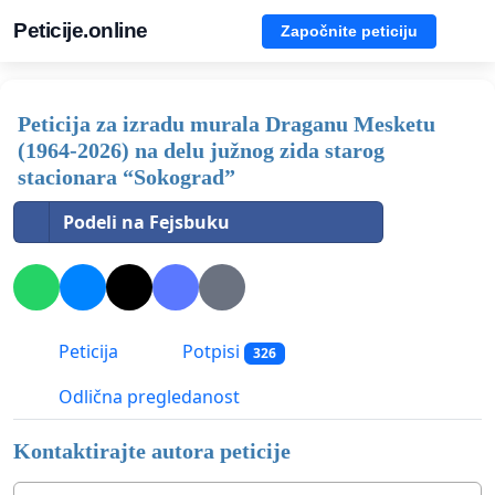
Peticije.online
Započnite peticiju
Peticija za izradu murala Draganu Mesketu
(1964-2026) na delu južnog zida starog
stacionara “Sokograd”
Podeli na Fejsbuku
Peticija
Potpisi
326
Odlična pregledanost
Kontaktirajte autora peticije