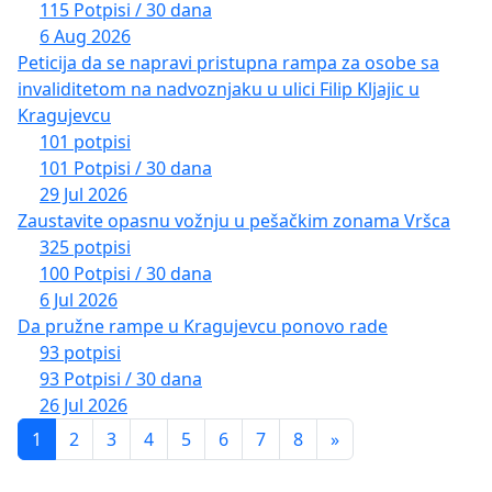
115 Potpisi / 30 dana
6 Aug 2026
Peticija da se napravi pristupna rampa za osobe sa
invaliditetom na nadvoznjaku u ulici Filip Kljajic u
Kragujevcu
101 potpisi
101 Potpisi / 30 dana
29 Jul 2026
Zaustavite opasnu vožnju u pešačkim zonama Vršca
325 potpisi
100 Potpisi / 30 dana
6 Jul 2026
Da pružne rampe u Kragujevcu ponovo rade
93 potpisi
93 Potpisi / 30 dana
26 Jul 2026
1
2
3
4
5
6
7
8
»