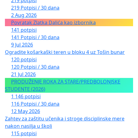
219 potpisi
219 Potpisi / 30 dana
2 Aug 2026
Povratak Zlatka Dalića kao izbornika
141 potpisi
141 Potpisi / 30 dana
9 Jul 2026
Ogradite košarkaški teren u bloku 4 uz Tošin bunar
120 potpisi
120 Potpisi / 30 dana
21 Jul 2026
PRODUŽENJE ROKA ZA STARE/PREDBOLONJSKE
STUDENTE (2026)
1 146 potpisi
116 Potpisi / 30 dana
12 May 2026
Zahtev za zaštitu učenika i stroge disciplinske mere
nakon nasilja u školi
115 potpisi