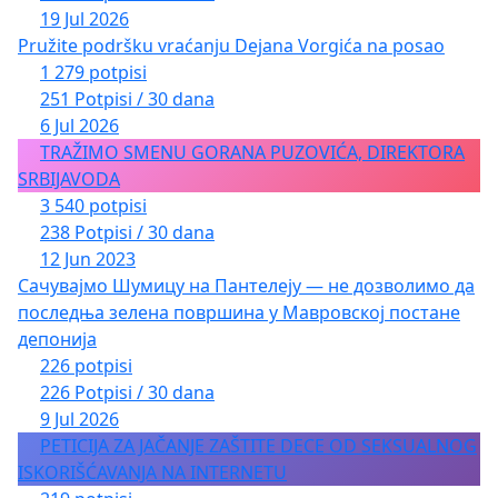
19 Jul 2026
Pružite podršku vraćanju Dejana Vorgića na posao
1 279 potpisi
251 Potpisi / 30 dana
6 Jul 2026
TRAŽIMO SMENU GORANA PUZOVIĆA, DIREKTORA
SRBIJAVODA
3 540 potpisi
238 Potpisi / 30 dana
12 Jun 2023
Сачувајмо Шумицу на Пантелеју — не дозволимо да
последња зелена површина у Мавровској постане
депонија
226 potpisi
226 Potpisi / 30 dana
9 Jul 2026
PETICIJA ZA JAČANJE ZAŠTITE DECE OD SEKSUALNOG
ISKORIŠĆAVANJA NA INTERNETU