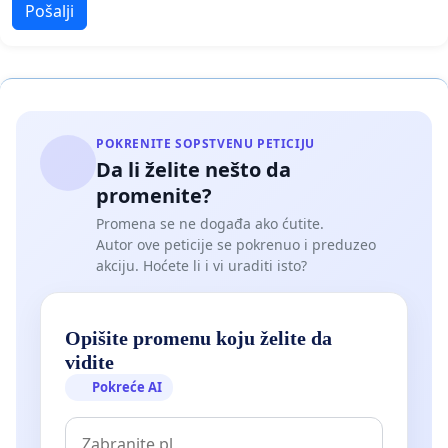
Pošalji
POKRENITE SOPSTVENU PETICIJU
Da li želite nešto da
promenite?
Promena se ne događa ako ćutite.
Autor ove peticije se pokrenuo i preduzeo
akciju. Hoćete li i vi uraditi isto?
Opišite promenu koju želite da
vidite
Pokreće AI