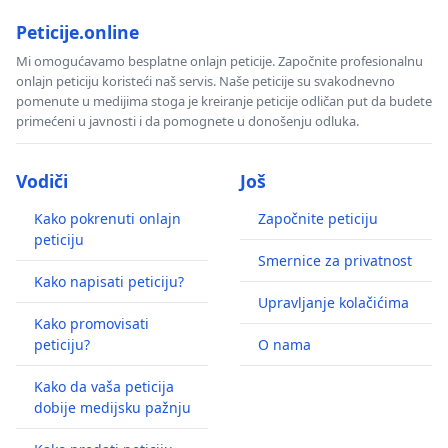
Peticije.online
Mi omogućavamo besplatne onlajn peticije. Započnite profesionalnu
onlajn peticiju koristeći naš servis. Naše peticije su svakodnevno
pomenute u medijima stoga je kreiranje peticije odličan put da budete
primećeni u javnosti i da pomognete u donošenju odluka.
Vodiči
Još
Kako pokrenuti onlajn
Započnite peticiju
peticiju
Smernice za privatnost
Kako napisati peticiju?
Upravljanje kolačićima
Kako promovisati
peticiju?
O nama
Kako da vaša peticija
dobije medijsku pažnju