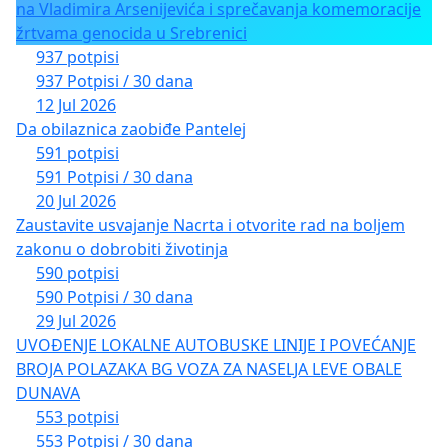
na Vladimira Arsenijevića i sprečavanja komemoracije
žrtvama genocida u Srebrenici
937 potpisi
937 Potpisi / 30 dana
12 Jul 2026
Da obilaznica zaobiđe Pantelej
591 potpisi
591 Potpisi / 30 dana
20 Jul 2026
Zaustavite usvajanje Nacrta i otvorite rad na boljem
zakonu o dobrobiti životinja
590 potpisi
590 Potpisi / 30 dana
29 Jul 2026
UVOĐENJE LOKALNE AUTOBUSKE LINIJE I POVEĆANJE
BROJA POLAZAKA BG VOZA ZA NASELJA LEVE OBALE
DUNAVA
553 potpisi
553 Potpisi / 30 dana