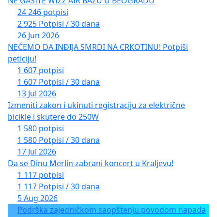
NE GASITE WIZZ AIR BAZU U BEOGRADU
24 246 potpisi
2 925 Potpisi / 30 dana
26 Jun 2026
NEĆEMO DA INĐIJA SMRDI NA CRKOTINU! Potpiši
peticiju!
1 607 potpisi
1 607 Potpisi / 30 dana
13 Jul 2026
Izmeniti zakon i ukinuti registraciju za električne
bicikle i skutere do 250W
1 580 potpisi
1 580 Potpisi / 30 dana
17 Jul 2026
Da se Dinu Merlin zabrani koncert u Kraljevu!
1 117 potpisi
1 117 Potpisi / 30 dana
5 Aug 2026
Podrška zajedničkom saopštenju povodom napada