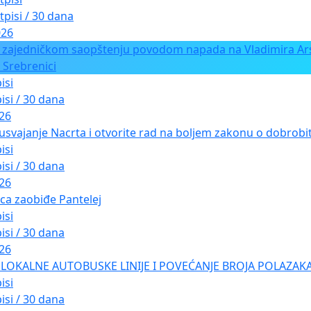
tpisi / 30 dana
026
 zajedničkom saopštenju povodom napada na Vladimira Ars
 Srebrenici
isi
isi / 30 dana
026
usvajanje Nacrta i otvorite rad na boljem zakonu o dobrobiti
isi
isi / 30 dana
026
ica zaobiđe Pantelej
isi
isi / 30 dana
026
LOKALNE AUTOBUSKE LINIJE I POVEĆANJE BROJA POLAZAKA
isi
isi / 30 dana