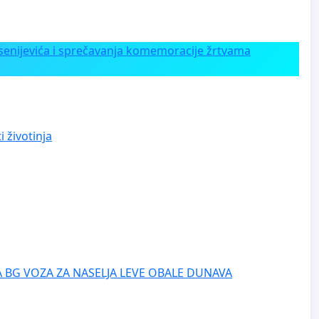
enijevića i sprečavanja komemoracije žrtvama
 životinja
 BG VOZA ZA NASELJA LEVE OBALE DUNAVA