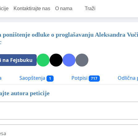
icije
Kontaktirajte nas
O nama
Traži
za poništenje odluke o proglašavanju Aleksandra Vuč
c
i na Fejsbuku
a
Saopštenja
Potpisi
Odlična 
1
717
jte autora peticije
esa