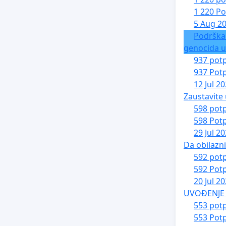
1 220 Po
5 Aug 2
Podrška
genocida u
937 potp
937 Potp
12 Jul 2
Zaustavite 
598 potp
598 Potp
29 Jul 2
Da obilazn
592 potp
592 Potp
20 Jul 2
UVOĐENJE 
553 potp
553 Potp