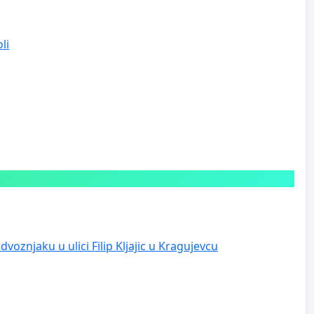
li
voznjaku u ulici Filip Kljajic u Kragujevcu