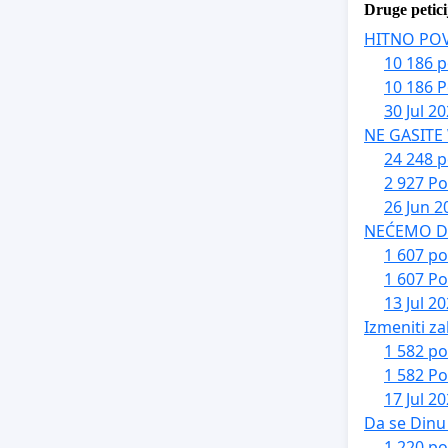
Druge petici
HITNO PO
10 186 p
10 186 P
30 Jul 2
NE GASITE
24 248 p
2 927 Po
26 Jun 2
NEĆEMO DA 
1 607 po
1 607 Po
13 Jul 2
Izmeniti za
1 582 po
1 582 Po
17 Jul 2
Da se Dinu 
1 220 po