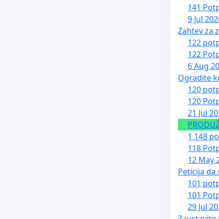
141 Potp
9 Jul 202
Zahtev za z
122 potp
122 Potp
6 Aug 2
Ogradite k
120 potp
120 Potp
21 Jul 2
PRODUŽE
1 148 po
118 Potp
12 May 
Peticija da
101 potp
101 Potp
29 Jul 2
Zaustavite