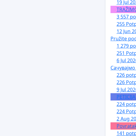
19 Jul 2
TRAŽIM
3 557 po
255 Potp
12 Jun 2
Pružite po
1 279 po
251 Potp
6 Jul 202
Сачувајмо
226 potp
226 Potp
9 Jul 202
PETICIJ
224 potp
224 Potp
2 Aug 2
Povratak
141 potp