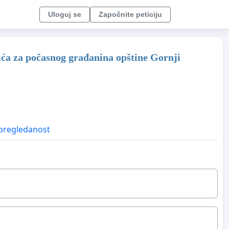
Uloguj se
Započnite peticiju
ića za počasnog građanina opštine Gornji
pregledanost