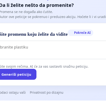
Da li želite nešto da promenite?
Promena se ne događa ako ćutite.
Autor ove peticije se pokrenuo i preduzeo akciju. Hoćete li i vi uradit
Pokreće AI
ite promenu koju želite da vidite
ite svojim rečima. AI će za vas sastaviti snažnu peticiju.
Generiši peticiju
odaci ostaju vaši
Privatnost po dizajnu