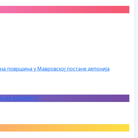
на површина у Мавровској постане депонија
JA NA INTERNETU