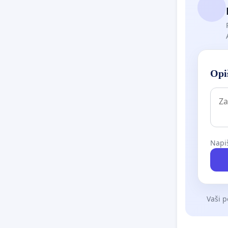
Opiš
Napiš
Vaši p