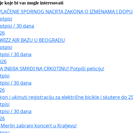
je koje bi vas mogle interesovati
VLAČENJE SPORNOG NACRTA ZAKONA O IZMENAMA I DOPU
otpisi
otpisi / 30 dana
026
 WIZZ AIR BAZU U BEOGRADU
otpisi
tpisi / 30 dana
026
INĐIJA SMRDI NA CRKOTINU! Potpiši peticiju!
tpisi
tpisi / 30 dana
026
kon i ukinuti registraciju za električne bicikle i skutere do 
tpisi
tpisi / 30 dana
026
Merlin zabrani koncert u Kraljevu!
tpisi