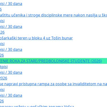
isi / 30 dana
6
aštitu učenika i stroge disciplinske mere nakon nasilja u ško
isi
isi / 30 dana
026
ošarkaški teren u bloku 4 uz Tošin bunar
isi
isi / 30 dana
026
NJE ROKA ZA STARE/PREDBOLONJSKE STUDENTE (2026)
tpisi
isi / 30 dana
2026
 se napravi pristupna rampa za osobe sa invaliditetom na nad
isi
isi / 30 dana
026
 opasnu vožnju u pešačkim zonama Vršca