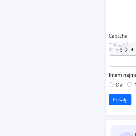
Captcha
Imam najma
Da
Pošalji