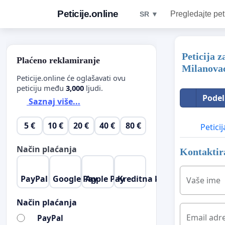
Peticije.online
Pregledajte pet
SR ▼
Peticija 
Plaćeno reklamiranje
Milanova
Peticije.online će oglašavati ovu
peticiju među
3,000
ljudi.
Podel
Saznaj više...
5 €
10 €
20 €
40 €
80 €
Peticij
Način plaćanja
Kontaktira
PayPal
Google Pay
Apple Pay
Kreditna kartica
Vaše ime
Način plaćanja
Email adr
PayPal