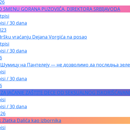
026
O SMENU GORANA PUZOVIĆA, DIREKTORA SRBIJAVODA
tpisi
isi / 30 dana
023
dršku vraćanju Dejana Vorgića na posao
tpisi
isi / 30 dana
6
 Шумицу на Пантелеју — не дозволимо да последња зеле
isi
isi / 30 dana
6
A ZA JAČANJE ZAŠTITE DECE OD SEKSUALNOG ISKORIŠĆAVAN
isi
isi / 30 dana
026
 Zlatka Dalića kao izbornika
isi