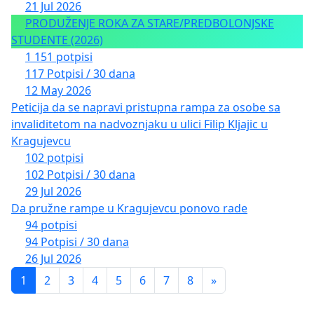
21 Jul 2026
PRODUŽENJE ROKA ZA STARE/PREDBOLONJSKE
STUDENTE (2026)
1 151 potpisi
117 Potpisi / 30 dana
12 May 2026
Peticija da se napravi pristupna rampa za osobe sa
invaliditetom na nadvoznjaku u ulici Filip Kljajic u
Kragujevcu
102 potpisi
102 Potpisi / 30 dana
29 Jul 2026
Da pružne rampe u Kragujevcu ponovo rade
94 potpisi
94 Potpisi / 30 dana
26 Jul 2026
1
2
3
4
5
6
7
8
»