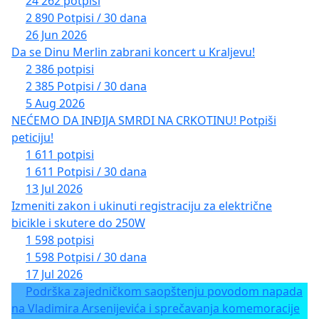
24 262 potpisi
2 890 Potpisi / 30 dana
26 Jun 2026
Da se Dinu Merlin zabrani koncert u Kraljevu!
2 386 potpisi
2 385 Potpisi / 30 dana
5 Aug 2026
NEĆEMO DA INĐIJA SMRDI NA CRKOTINU! Potpiši
peticiju!
1 611 potpisi
1 611 Potpisi / 30 dana
13 Jul 2026
Izmeniti zakon i ukinuti registraciju za električne
bicikle i skutere do 250W
1 598 potpisi
1 598 Potpisi / 30 dana
17 Jul 2026
Podrška zajedničkom saopštenju povodom napada
na Vladimira Arsenijevića i sprečavanja komemoracije