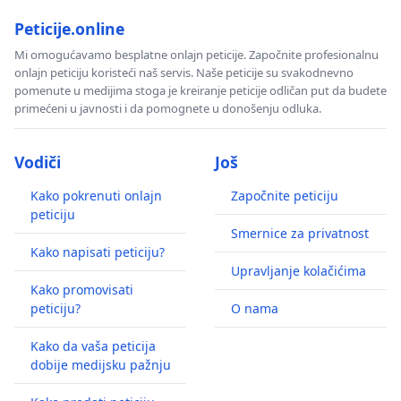
Peticije.online
Mi omogućavamo besplatne onlajn peticije. Započnite profesionalnu
onlajn peticiju koristeći naš servis. Naše peticije su svakodnevno
pomenute u medijima stoga je kreiranje peticije odličan put da budete
primećeni u javnosti i da pomognete u donošenju odluka.
Vodiči
Još
Kako pokrenuti onlajn
Započnite peticiju
peticiju
Smernice za privatnost
Kako napisati peticiju?
Upravljanje kolačićima
Kako promovisati
peticiju?
O nama
Kako da vaša peticija
dobije medijsku pažnju