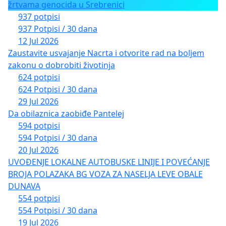
žrtvama genocida u Srebrenici
937 potpisi
937 Potpisi / 30 dana
12 Jul 2026
Zaustavite usvajanje Nacrta i otvorite rad na boljem
zakonu o dobrobiti životinja
624 potpisi
624 Potpisi / 30 dana
29 Jul 2026
Da obilaznica zaobiđe Pantelej
594 potpisi
594 Potpisi / 30 dana
20 Jul 2026
UVOĐENJE LOKALNE AUTOBUSKE LINIJE I POVEĆANJE
BROJA POLAZAKA BG VOZA ZA NASELJA LEVE OBALE
DUNAVA
554 potpisi
554 Potpisi / 30 dana
19 Jul 2026