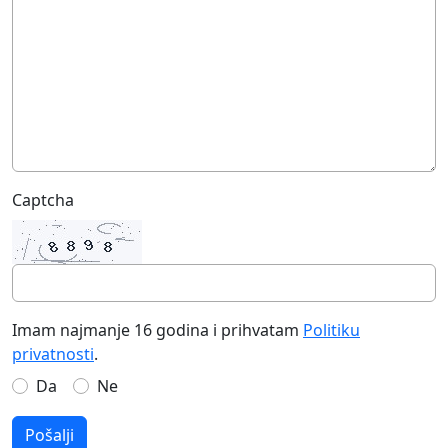
Captcha
Imam najmanje 16 godina i prihvatam
Politiku
privatnosti
.
Da
Ne
Pošalji