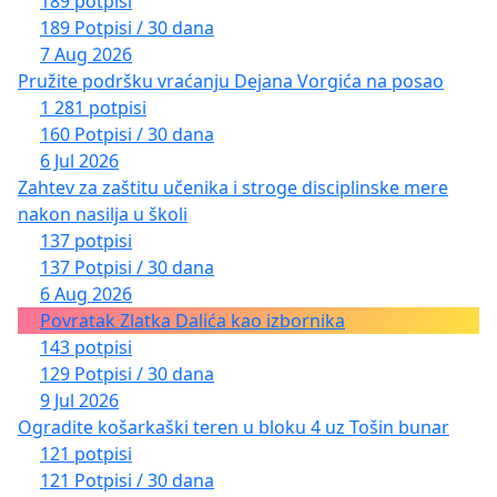
189 potpisi
189 Potpisi / 30 dana
7 Aug 2026
Pružite podršku vraćanju Dejana Vorgića na posao
1 281 potpisi
160 Potpisi / 30 dana
6 Jul 2026
Zahtev za zaštitu učenika i stroge disciplinske mere
nakon nasilja u školi
137 potpisi
137 Potpisi / 30 dana
6 Aug 2026
Povratak Zlatka Dalića kao izbornika
143 potpisi
129 Potpisi / 30 dana
9 Jul 2026
Ogradite košarkaški teren u bloku 4 uz Tošin bunar
121 potpisi
121 Potpisi / 30 dana