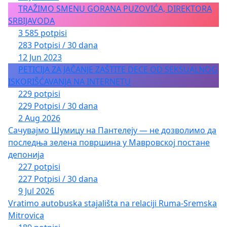
TRAŽIMO SMENU GORANA PUZOVIĆA, DIREKTORA
SRBIJAVODA
3 585 potpisi
283 Potpisi / 30 dana
12 Jun 2023
PETICIJA ZA JAČANJE ZAŠTITE DECE OD SEKSUALNOG
ISKORIŠĆAVANJA NA INTERNETU
229 potpisi
229 Potpisi / 30 dana
2 Aug 2026
Сачувајмо Шумицу на Пантелеју — не дозволимо да
последња зелена површина у Мавровској постане
депонија
227 potpisi
227 Potpisi / 30 dana
9 Jul 2026
Vratimo autobuska stajališta na relaciji Ruma-Sremska
Mitrovica