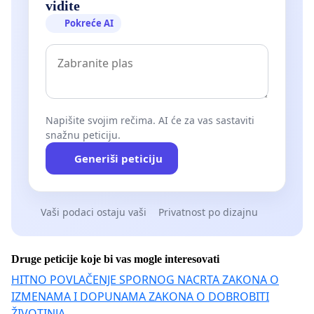
vidite
Pokreće AI
Napišite svojim rečima. AI će za vas sastaviti
snažnu peticiju.
Generiši peticiju
Vaši podaci ostaju vaši
Privatnost po dizajnu
Druge peticije koje bi vas mogle interesovati
HITNO POVLAČENJE SPORNOG NACRTA ZAKONA O
IZMENAMA I DOPUNAMA ZAKONA O DOBROBITI
ŽIVOTINJA