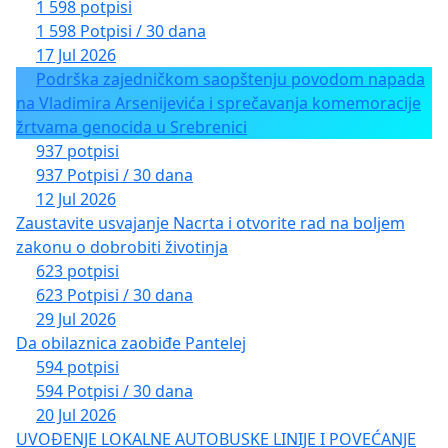
1 598 potpisi
1 598 Potpisi / 30 dana
17 Jul 2026
Podrška zajedničkom saopštenju povodom napada
na Vladimira Arsenijevića i sprečavanja komemoracije
žrtvama genocida u Srebrenici
937 potpisi
937 Potpisi / 30 dana
12 Jul 2026
Zaustavite usvajanje Nacrta i otvorite rad na boljem
zakonu o dobrobiti životinja
623 potpisi
623 Potpisi / 30 dana
29 Jul 2026
Da obilaznica zaobiđe Pantelej
594 potpisi
594 Potpisi / 30 dana
20 Jul 2026
UVOĐENJE LOKALNE AUTOBUSKE LINIJE I POVEĆANJE