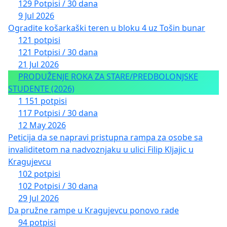
129 Potpisi / 30 dana
9 Jul 2026
Ogradite košarkaški teren u bloku 4 uz Tošin bunar
121 potpisi
121 Potpisi / 30 dana
21 Jul 2026
PRODUŽENJE ROKA ZA STARE/PREDBOLONJSKE
STUDENTE (2026)
1 151 potpisi
117 Potpisi / 30 dana
12 May 2026
Peticija da se napravi pristupna rampa za osobe sa
invaliditetom na nadvoznjaku u ulici Filip Kljajic u
Kragujevcu
102 potpisi
102 Potpisi / 30 dana
29 Jul 2026
Da pružne rampe u Kragujevcu ponovo rade
94 potpisi