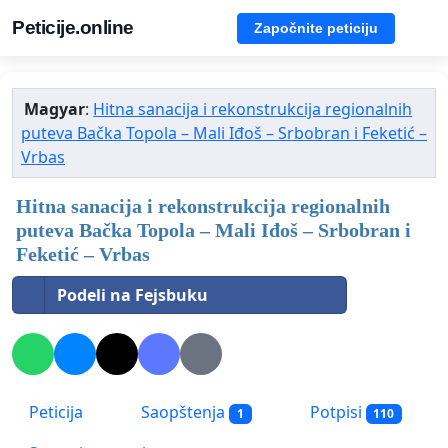
Peticije.online
Započnite peticiju
Magyar
:
Hitna sanacija i rekonstrukcija regionalnih
puteva Bačka Topola – Mali Iđoš – Srbobran i Feketić –
Vrbas
Hitna sanacija i rekonstrukcija regionalnih
puteva Bačka Topola – Mali Iđoš – Srbobran i
Feketić – Vrbas
Podeli na Fejsbuku
Peticija
Saopštenja
Potpisi
1
110