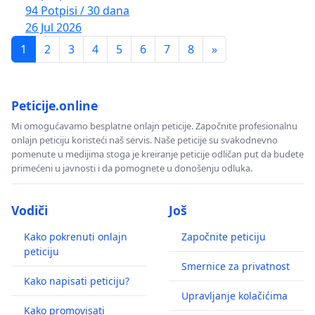
94 Potpisi / 30 dana
26 Jul 2026
1
2
3
4
5
6
7
8
»
Peticije.online
Mi omogućavamo besplatne onlajn peticije. Započnite profesionalnu
onlajn peticiju koristeći naš servis. Naše peticije su svakodnevno
pomenute u medijima stoga je kreiranje peticije odličan put da budete
primećeni u javnosti i da pomognete u donošenju odluka.
Vodiči
Još
Kako pokrenuti onlajn
Započnite peticiju
peticiju
Smernice za privatnost
Kako napisati peticiju?
Upravljanje kolačićima
Kako promovisati