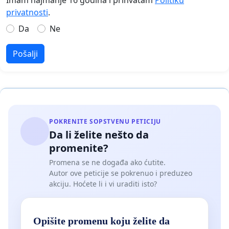
privatnosti
.
Da
Ne
Pošalji
POKRENITE SOPSTVENU PETICIJU
Da li želite nešto da
promenite?
Promena se ne događa ako ćutite.
Autor ove peticije se pokrenuo i preduzeo
akciju. Hoćete li i vi uraditi isto?
Opišite promenu koju želite da