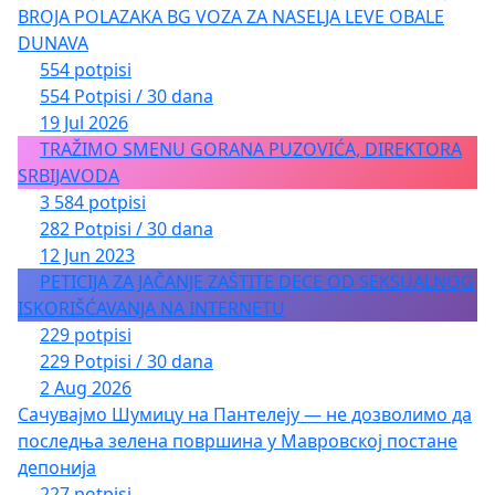
BROJA POLAZAKA BG VOZA ZA NASELJA LEVE OBALE
DUNAVA
554 potpisi
554 Potpisi / 30 dana
19 Jul 2026
TRAŽIMO SMENU GORANA PUZOVIĆA, DIREKTORA
SRBIJAVODA
3 584 potpisi
282 Potpisi / 30 dana
12 Jun 2023
PETICIJA ZA JAČANJE ZAŠTITE DECE OD SEKSUALNOG
ISKORIŠĆAVANJA NA INTERNETU
229 potpisi
229 Potpisi / 30 dana
2 Aug 2026
Сачувајмо Шумицу на Пантелеју — не дозволимо да
последња зелена површина у Мавровској постане
депонија
227 potpisi