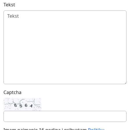
Tekst
Captcha
Imam najmanje 16 godina i prihvatam
Politiku