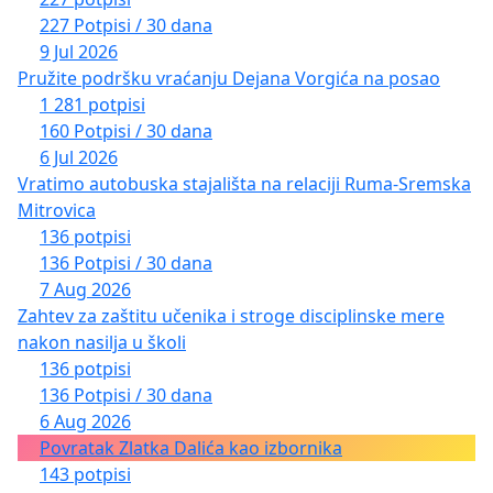
227 Potpisi / 30 dana
9 Jul 2026
Pružite podršku vraćanju Dejana Vorgića na posao
1 281 potpisi
160 Potpisi / 30 dana
6 Jul 2026
Vratimo autobuska stajališta na relaciji Ruma-Sremska
Mitrovica
136 potpisi
136 Potpisi / 30 dana
7 Aug 2026
Zahtev za zaštitu učenika i stroge disciplinske mere
nakon nasilja u školi
136 potpisi
136 Potpisi / 30 dana
6 Aug 2026
Povratak Zlatka Dalića kao izbornika
143 potpisi