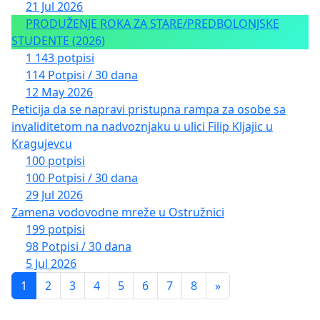
21 Jul 2026
PRODUŽENJE ROKA ZA STARE/PREDBOLONJSKE
STUDENTE (2026)
1 143 potpisi
114 Potpisi / 30 dana
12 May 2026
Peticija da se napravi pristupna rampa za osobe sa
invaliditetom na nadvoznjaku u ulici Filip Kljajic u
Kragujevcu
100 potpisi
100 Potpisi / 30 dana
29 Jul 2026
Zamena vodovodne mreže u Ostružnici
199 potpisi
98 Potpisi / 30 dana
5 Jul 2026
1
2
3
4
5
6
7
8
»