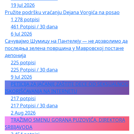
19 Jul 2026
Pružite podršku vraćanju Dejana Vorgića na posao
1 278 potpisi
461 Potpisi / 30 dana
6 Jul 2026
Сачувајмо Шумицу на Пантелеју — не дозволимо да
последња зелена површина у Мавровској постане
депонија
225 potpisi
225 Potpisi / 30 dana
9 Jul 2026
PETICIJA ZA JAČANJE ZAŠTITE DECE OD SEKSUALNOG
ISKORIŠĆAVANJA NA INTERNETU
217 potpisi
217 Potpisi / 30 dana
2 Aug 2026
TRAŽIMO SMENU GORANA PUZOVIĆA, DIREKTORA
SRBIJAVODA