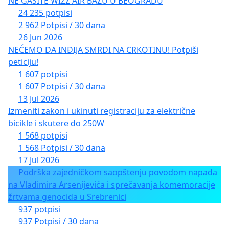
NE GASITE WIZZ AIR BAZU U BEOGRADU
24 235 potpisi
2 962 Potpisi / 30 dana
26 Jun 2026
NEĆEMO DA INĐIJA SMRDI NA CRKOTINU! Potpiši
peticiju!
1 607 potpisi
1 607 Potpisi / 30 dana
13 Jul 2026
Izmeniti zakon i ukinuti registraciju za električne
bicikle i skutere do 250W
1 568 potpisi
1 568 Potpisi / 30 dana
17 Jul 2026
Podrška zajedničkom saopštenju povodom napada
na Vladimira Arsenijevića i sprečavanja komemoracije
žrtvama genocida u Srebrenici
937 potpisi
937 Potpisi / 30 dana