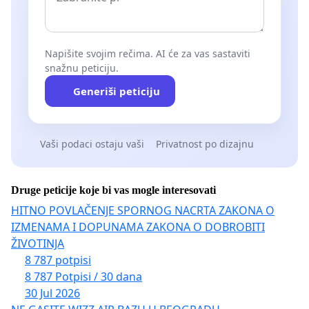
Napišite svojim rečima. AI će za vas sastaviti
snažnu peticiju.
Generiši peticiju
Vaši podaci ostaju vaši
Privatnost po dizajnu
Druge peticije koje bi vas mogle interesovati
HITNO POVLAČENJE SPORNOG NACRTA ZAKONA O
IZMENAMA I DOPUNAMA ZAKONA O DOBROBITI
ŽIVOTINJA
8 787 potpisi
8 787 Potpisi / 30 dana
30 Jul 2026