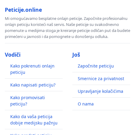
Peticije.online
Mi omogućavamo besplatne onlajn peticije. Započnite profesionalnu
onlajn peticiju koristeći naš servis. Naše peticije su svakodnevno
pomenute u medijima stoga je kreiranje peticije odličan put da budete
primećeni u javnosti i da pomognete u donošenju odluka.
Vodiči
Još
Kako pokrenuti onlajn
Započnite peticiju
peticiju
Smernice za privatnost
Kako napisati peticiju?
Upravljanje kolačićima
Kako promovisati
peticiju?
O nama
Kako da vaša peticija
dobije medijsku pažnju