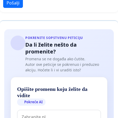
Pošalji
POKRENITE SOPSTVENU PETICIJU
Da li želite nešto da
promenite?
Promena se ne događa ako ćutite.
Autor ove peticije se pokrenuo i preduzeo
akciju. Hoćete li i vi uraditi isto?
Opišite promenu koju želite da
vidite
Pokreće AI