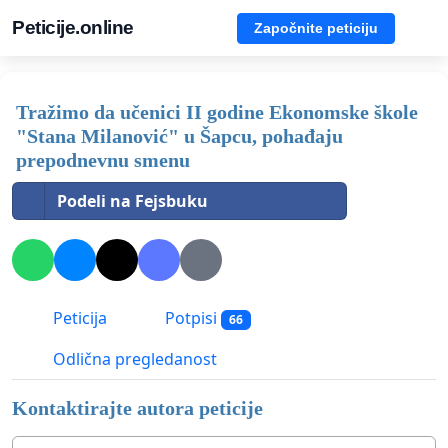
Peticije.online
Započnite peticiju
Tražimo da učenici II godine Ekonomske škole
"Stana Milanović" u Šapcu, pohađaju
prepodnevnu smenu
Podeli na Fejsbuku
Peticija
Potpisi
66
Odlična pregledanost
Kontaktirajte autora peticije