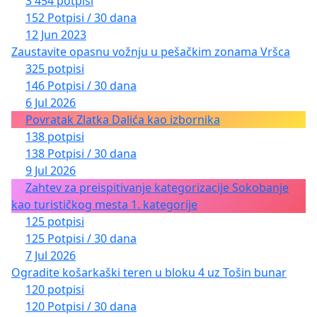
3 454 potpisi
152 Potpisi / 30 dana
12 Jun 2023
Zaustavite opasnu vožnju u pešačkim zonama Vršca
325 potpisi
146 Potpisi / 30 dana
6 Jul 2026
Povratak Zlatka Dalića kao izbornika
138 potpisi
138 Potpisi / 30 dana
9 Jul 2026
Zahtev za preispitivanje kategorizacije Sokobanje
kao turističkog mesta 1. kategorije
125 potpisi
125 Potpisi / 30 dana
7 Jul 2026
Ogradite košarkaški teren u bloku 4 uz Tošin bunar
120 potpisi
120 Potpisi / 30 dana