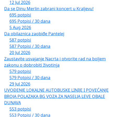
12 Jul 2026
Da se Dinu Merlin zabrani koncert u Kraljevu!
695 potpisi
695 Potpisi / 30 dana
5 Aug 2026
Da obilaznica zaobiđe Pantelej
587 potpisi
587 Potpisi / 30 dana
20 Jul 2026
Zaustavite usvajanje Nacrta i otvorite rad na boljem
zakonu o dobrobiti životinja
579 potpisi
579 Potpisi / 30 dana
29 Jul 2026
UVOĐENJE LOKALNE AUTOBUSKE LINIJE I POVEĆANJE
BROJA POLAZAKA BG VOZA ZA NASELJA LEVE OBALE
DUNAVA
553 potpisi
553 Potpisi / 30 dana