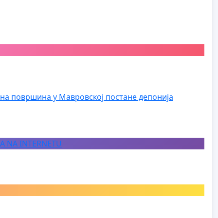
на површина у Мавровској постане депонија
JA NA INTERNETU