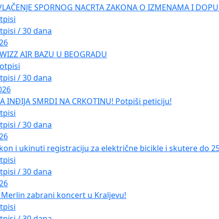
VLAČENJE SPORNOG NACRTA ZAKONA O IZMENAMA I DOPU
tpisi
tpisi / 30 dana
026
 WIZZ AIR BAZU U BEOGRADU
otpisi
tpisi / 30 dana
026
INĐIJA SMRDI NA CRKOTINU! Potpiši peticiju!
tpisi
tpisi / 30 dana
026
kon i ukinuti registraciju za električne bicikle i skutere do 
tpisi
tpisi / 30 dana
026
Merlin zabrani koncert u Kraljevu!
tpisi
tpisi / 30 dana