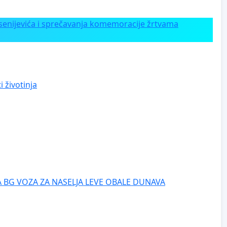
enijevića i sprečavanja komemoracije žrtvama
 životinja
 BG VOZA ZA NASELJA LEVE OBALE DUNAVA