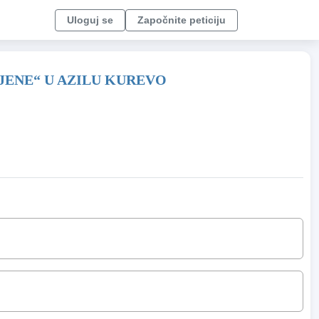
Uloguj se
Započnite peticiju
LJENE“ U AZILU KUREVO