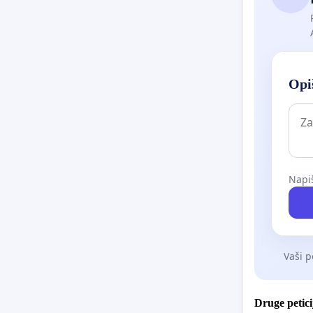
Opiš
Napiš
Vaši p
Druge petici