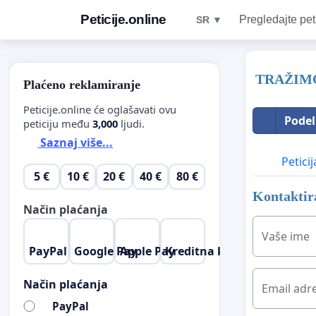
Peticije.online
Pregledajte pet
SR ▼
TRAŽIMO
Plaćeno reklamiranje
Peticije.online će oglašavati ovu
Podel
peticiju među
3,000
ljudi.
Saznaj više...
Peticij
5 €
10 €
20 €
40 €
80 €
Kontaktira
Način plaćanja
Vaše ime
PayPal
Google Pay
Apple Pay
Kreditna kartica
Način plaćanja
Email adr
PayPal