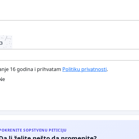
nje 16 godina i prihvatam
Politiku privatnosti
.
Ne
POKRENITE SOPSTVENU PETICIJU
Da li želite nešto da promenite?