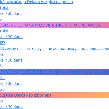
dršku vraćanju Dejana Vorgića na posao
tpisi
isi / 30 dana
6
O SMENU GORANA PUZOVIĆA, DIREKTORA SRBIJAVODA
tpisi
isi / 30 dana
023
 Шумицу на Пантелеју — не дозволимо да последња зеле
isi
isi / 30 dana
6
A ZA JAČANJE ZAŠTITE DECE OD SEKSUALNOG ISKORIŠĆAVAN
isi
isi / 30 dana
026
 Zlatka Dalića kao izbornika
isi
isi / 30 dana