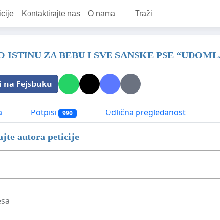
icije
Kontaktirajte nas
O nama
Traži
 ISTINU ZA BEBU I SVE SANSKE PSE “UDOM
i na Fejsbuku
a
Potpisi
Odlična pregledanost
990
jte autora peticije
esa