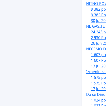
HITNO PO
9 382 po
9 382 Po
30 Jul 2
NE GASITE
24 243 p
2 930 Po
26 Jun 2
NEĆEMO DA 
1 607 po
1 607 Po
13 Jul 2
Izmeniti za
1 575 po
1 575 Po
17 Jul 2
Da se Dinu 
1 024 po
1 023 Po