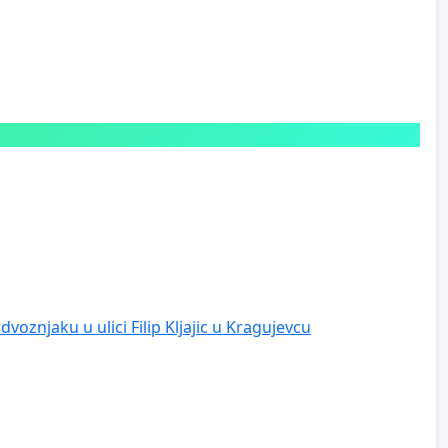
voznjaku u ulici Filip Kljajic u Kragujevcu