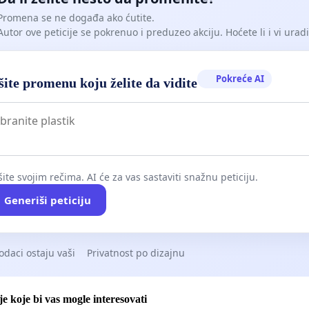
Promena se ne događa ako ćutite.
Autor ove peticije se pokrenuo i preduzeo akciju. Hoćete li i vi uradit
Pokreće AI
ite promenu koju želite da vidite
ite svojim rečima. AI će za vas sastaviti snažnu peticiju.
Generiši peticiju
odaci ostaju vaši
Privatnost po dizajnu
je koje bi vas mogle interesovati