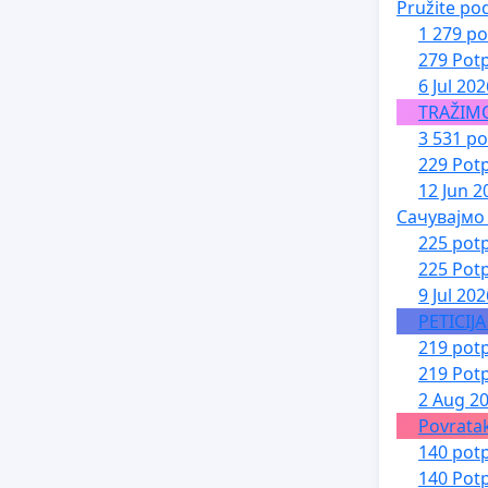
Pružite po
1 279 po
279 Potp
6 Jul 202
TRAŽIM
3 531 po
229 Potp
12 Jun 2
Сачувајмо
225 potp
225 Potp
9 Jul 202
PETICIJ
219 potp
219 Potp
2 Aug 2
Povratak
140 potp
140 Potp