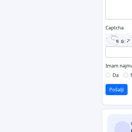
Captcha
Imam najma
Da
Pošalji