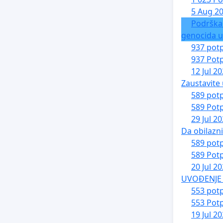
5 Aug 2
Podrška
genocida u
937 potp
937 Potp
12 Jul 2
Zaustavite 
589 potp
589 Potp
29 Jul 2
Da obilazn
589 potp
589 Potp
20 Jul 2
UVOĐENJE 
553 potp
553 Potp
19 Jul 2