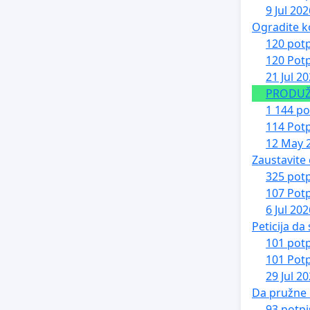
9 Jul 202
Ogradite k
120 potp
120 Potp
21 Jul 2
PRODUŽE
1 144 po
114 Potp
12 May 
Zaustavite
325 potp
107 Potp
6 Jul 202
Peticija da
101 potp
101 Potp
29 Jul 2
Da pružne
93 potpi