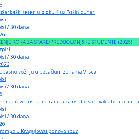
6
ošarkaški teren u bloku 4 uz Tošin bunar
isi
isi / 30 dana
026
NJE ROKA ZA STARE/PREDBOLONJSKE STUDENTE (2026)
tpisi
isi / 30 dana
2026
 opasnu vožnju u pešačkim zonama Vršca
isi
isi / 30 dana
6
 se napravi pristupna rampa za osobe sa invaliditetom na nad
isi
isi / 30 dana
026
 rampe u Kragujevcu ponovo rade
si