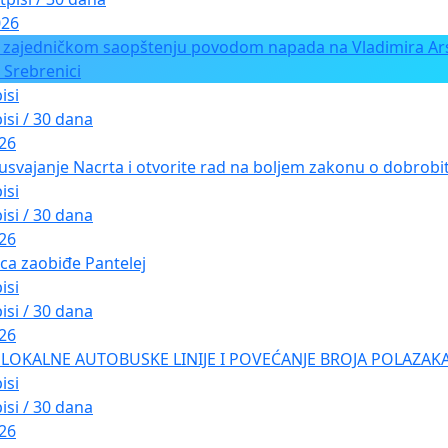
026
 zajedničkom saopštenju povodom napada na Vladimira Ars
 Srebrenici
isi
isi / 30 dana
026
usvajanje Nacrta i otvorite rad na boljem zakonu o dobrobiti
isi
isi / 30 dana
026
ica zaobiđe Pantelej
isi
isi / 30 dana
026
LOKALNE AUTOBUSKE LINIJE I POVEĆANJE BROJA POLAZAKA
isi
isi / 30 dana
026