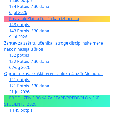
1 280 potpisi
174 Potpisi / 30 dana
6 Jul 2026
Povratak Zlatka Dalića kao izbornika
143 potpisi
143 Potpisi / 30 dana
9 Jul 2026
Zahtev za zaštitu učenika i stroge disciplinske mere
nakon nasilja u školi
132 potpisi
132 Potpisi / 30 dana
6 Aug 2026
Ogradite košarkaški teren u bloku 4 uz Tošin bunar
121 potpisi
121 Potpisi / 30 dana
21 Jul 2026
PRODUŽENJE ROKA ZA STARE/PREDBOLONJSKE
STUDENTE (2026)
1 149 potpisi