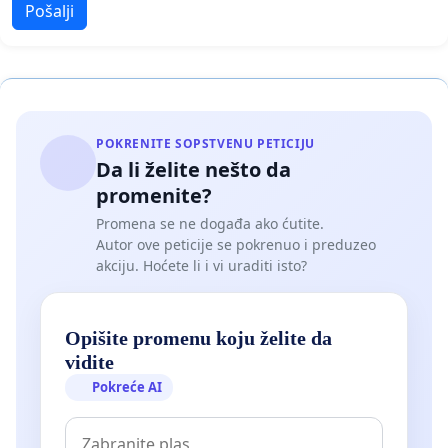
Pošalji
POKRENITE SOPSTVENU PETICIJU
Da li želite nešto da
promenite?
Promena se ne događa ako ćutite.
Autor ove peticije se pokrenuo i preduzeo
akciju. Hoćete li i vi uraditi isto?
Opišite promenu koju želite da
vidite
Pokreće AI