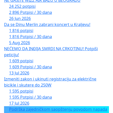
NE GASITE WIZZ AIR BAZU U BEOGRADU
24 252 potpisi
2 896 Potpisi / 30 dana
26 Jun 2026
Da se Dinu Merlin zabrani koncert u Kraljevu!
1 816 potpisi
1 816 Potpisi / 30 dana
5 Aug 2026
NEĆEMO DA INĐIJA SMRDI NA CRKOTINU! Potpiši
peticiju!
1 609 potpisi
1 609 Potpisi / 30 dana
13 Jul 2026
Izmeniti zakon i ukinuti registraciju za električne
bicikle i skutere do 250W
1 595 potpisi
1 595 Potpisi / 30 dana
17 Jul 2026
Podrška zajedničkom saopštenju povodom napada