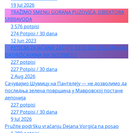
19 Jul 2026
TRAŽIMO SMENU GORANA PUZOVIĆA, DIREKTORA
SRBIJAVODA
3 576 potpisi
274 Potpisi / 30 dana
12 Jun 2023
PETICIJA ZA JAČANJE ZAŠTITE DECE OD SEKSUALNOG
ISKORIŠĆAVANJA NA INTERNETU
227 potpisi
227 Potpisi / 30 dana
2 Aug 2026
Сачувајмо Шумицу на Пантелеју — не дозволимо да
последња зелена површина у Мавровској постане
депонија
227 potpisi
227 Potpisi / 30 dana
9 Jul 2026
Pružite podršku vraćanju Dejana Vorgića na posao