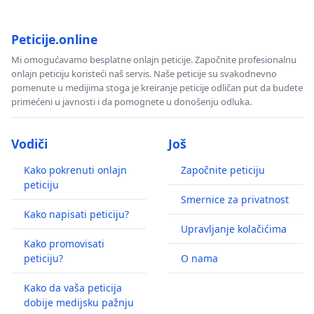
Peticije.online
Mi omogućavamo besplatne onlajn peticije. Započnite profesionalnu
onlajn peticiju koristeći naš servis. Naše peticije su svakodnevno
pomenute u medijima stoga je kreiranje peticije odličan put da budete
primećeni u javnosti i da pomognete u donošenju odluka.
Vodiči
Još
Kako pokrenuti onlajn
Započnite peticiju
peticiju
Smernice za privatnost
Kako napisati peticiju?
Upravljanje kolačićima
Kako promovisati
peticiju?
O nama
Kako da vaša peticija
dobije medijsku pažnju