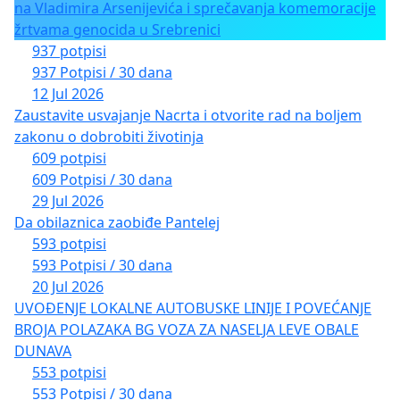
na Vladimira Arsenijevića i sprečavanja komemoracije
žrtvama genocida u Srebrenici
937 potpisi
937 Potpisi / 30 dana
12 Jul 2026
Zaustavite usvajanje Nacrta i otvorite rad na boljem
zakonu o dobrobiti životinja
609 potpisi
609 Potpisi / 30 dana
29 Jul 2026
Da obilaznica zaobiđe Pantelej
593 potpisi
593 Potpisi / 30 dana
20 Jul 2026
UVOĐENJE LOKALNE AUTOBUSKE LINIJE I POVEĆANJE
BROJA POLAZAKA BG VOZA ZA NASELJA LEVE OBALE
DUNAVA
553 potpisi
553 Potpisi / 30 dana