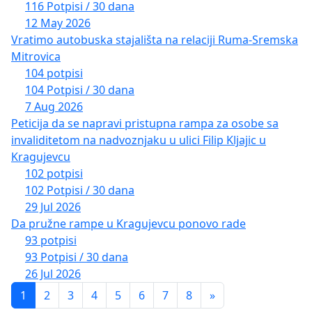
116 Potpisi / 30 dana
12 May 2026
Vratimo autobuska stajališta na relaciji Ruma-Sremska
Mitrovica
104 potpisi
104 Potpisi / 30 dana
7 Aug 2026
Peticija da se napravi pristupna rampa za osobe sa
invaliditetom na nadvoznjaku u ulici Filip Kljajic u
Kragujevcu
102 potpisi
102 Potpisi / 30 dana
29 Jul 2026
Da pružne rampe u Kragujevcu ponovo rade
93 potpisi
93 Potpisi / 30 dana
26 Jul 2026
1
2
3
4
5
6
7
8
»