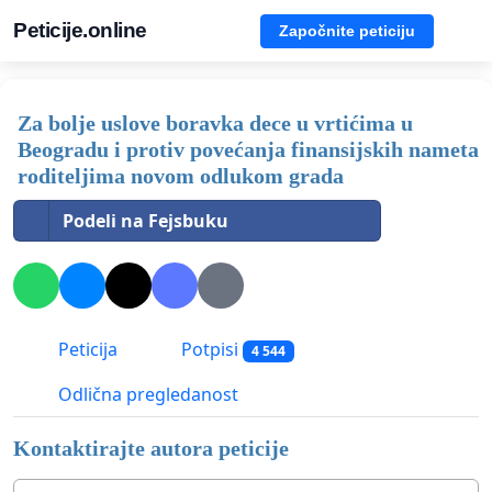
Peticije.online
Započnite peticiju
Za bolje uslove boravka dece u vrtićima u
Beogradu i protiv povećanja finansijskih nameta
roditeljima novom odlukom grada
Podeli na Fejsbuku
Peticija
Potpisi
4 544
Odlična pregledanost
Kontaktirajte autora peticije