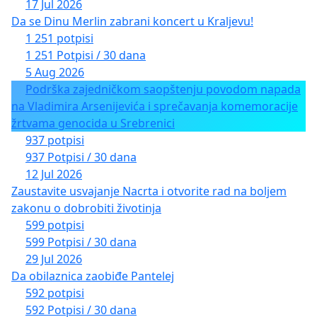
17 Jul 2026
Da se Dinu Merlin zabrani koncert u Kraljevu!
1 251 potpisi
1 251 Potpisi / 30 dana
5 Aug 2026
Podrška zajedničkom saopštenju povodom napada
na Vladimira Arsenijevića i sprečavanja komemoracije
žrtvama genocida u Srebrenici
937 potpisi
937 Potpisi / 30 dana
12 Jul 2026
Zaustavite usvajanje Nacrta i otvorite rad na boljem
zakonu o dobrobiti životinja
599 potpisi
599 Potpisi / 30 dana
29 Jul 2026
Da obilaznica zaobiđe Pantelej
592 potpisi
592 Potpisi / 30 dana