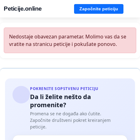
Peticije.online
Započnite peticiju
Nedostaje obavezan parametar. Molimo vas da se
vratite na stranicu peticije i pokušate ponovo.
POKRENITE SOPSTVENU PETICIJU
Da li želite nešto da
promenite?
Promena se ne događa ako ćutite.
Započnite društveni pokret kreiranjem
peticije.