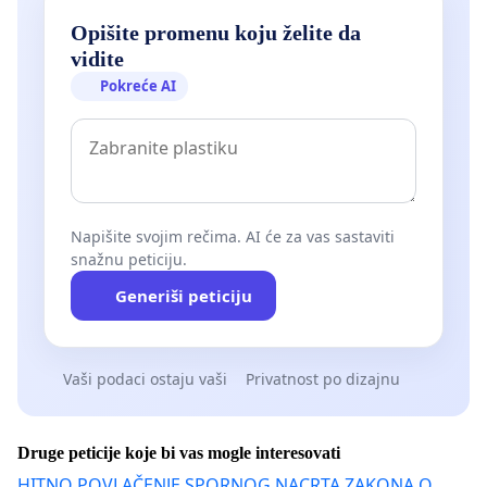
Opišite promenu koju želite da
vidite
Pokreće AI
Napišite svojim rečima. AI će za vas sastaviti
snažnu peticiju.
Generiši peticiju
Vaši podaci ostaju vaši
Privatnost po dizajnu
Druge peticije koje bi vas mogle interesovati
HITNO POVLAČENJE SPORNOG NACRTA ZAKONA O