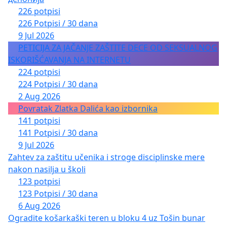
226 potpisi
226 Potpisi / 30 dana
9 Jul 2026
PETICIJA ZA JAČANJE ZAŠTITE DECE OD SEKSUALNOG
ISKORIŠĆAVANJA NA INTERNETU
224 potpisi
224 Potpisi / 30 dana
2 Aug 2026
Povratak Zlatka Dalića kao izbornika
141 potpisi
141 Potpisi / 30 dana
9 Jul 2026
Zahtev za zaštitu učenika i stroge disciplinske mere
nakon nasilja u školi
123 potpisi
123 Potpisi / 30 dana
6 Aug 2026
Ogradite košarkaški teren u bloku 4 uz Tošin bunar