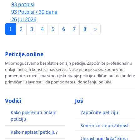
93 potpisi
93 Potpisi / 30 dana
26 Jul 2026
1
2
3
4
5
6
7
8
»
Peticije.online
Mi omogućavamo besplatne onlajn peticije. Započnite profesionalnu
onlajn peticiju koristeći naš servis. Naše peticije su svakodnevno
pomenute u medijima stoga je kreiranje peticije odličan put da budete
primećeni u javnosti i da pomognete u donošenju odluka.
Vodiči
Još
Kako pokrenuti onlajn
Započnite peticiju
peticiju
Smernice za privatnost
Kako napisati peticiju?
Upravljanje kolačićima