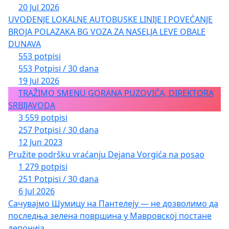
20 Jul 2026
UVOĐENJE LOKALNE AUTOBUSKE LINIJE I POVEĆANJE
BROJA POLAZAKA BG VOZA ZA NASELJA LEVE OBALE
DUNAVA
553 potpisi
553 Potpisi / 30 dana
19 Jul 2026
TRAŽIMO SMENU GORANA PUZOVIĆA, DIREKTORA
SRBIJAVODA
3 559 potpisi
257 Potpisi / 30 dana
12 Jun 2023
Pružite podršku vraćanju Dejana Vorgića na posao
1 279 potpisi
251 Potpisi / 30 dana
6 Jul 2026
Сачувајмо Шумицу на Пантелеју — не дозволимо да
последња зелена површина у Мавровској постане
депонија