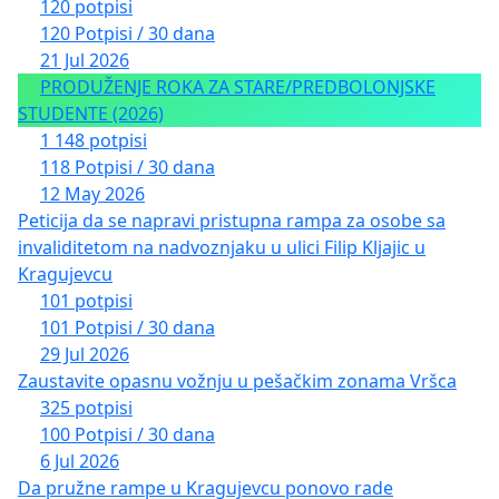
120 potpisi
120 Potpisi / 30 dana
21 Jul 2026
PRODUŽENJE ROKA ZA STARE/PREDBOLONJSKE
STUDENTE (2026)
1 148 potpisi
118 Potpisi / 30 dana
12 May 2026
Peticija da se napravi pristupna rampa za osobe sa
invaliditetom na nadvoznjaku u ulici Filip Kljajic u
Kragujevcu
101 potpisi
101 Potpisi / 30 dana
29 Jul 2026
Zaustavite opasnu vožnju u pešačkim zonama Vršca
325 potpisi
100 Potpisi / 30 dana
6 Jul 2026
Da pružne rampe u Kragujevcu ponovo rade