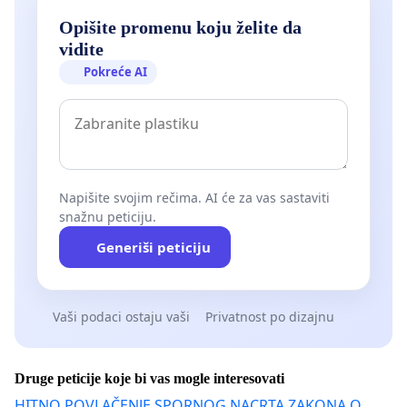
Opišite promenu koju želite da
vidite
Pokreće AI
Napišite svojim rečima. AI će za vas sastaviti
snažnu peticiju.
Generiši peticiju
Vaši podaci ostaju vaši
Privatnost po dizajnu
Druge peticije koje bi vas mogle interesovati
HITNO POVLAČENJE SPORNOG NACRTA ZAKONA O