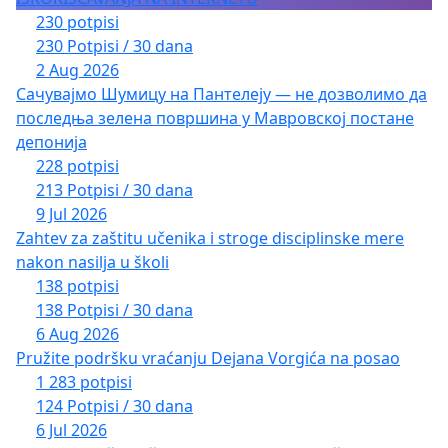
230 potpisi
230 Potpisi / 30 dana
2 Aug 2026
Сачувајмо Шумицу на Пантелеју — не дозволимо да
последња зелена површина у Мавровској постане
депонија
228 potpisi
213 Potpisi / 30 dana
9 Jul 2026
Zahtev za zaštitu učenika i stroge disciplinske mere
nakon nasilja u školi
138 potpisi
138 Potpisi / 30 dana
6 Aug 2026
Pružite podršku vraćanju Dejana Vorgića na posao
1 283 potpisi
124 Potpisi / 30 dana
6 Jul 2026