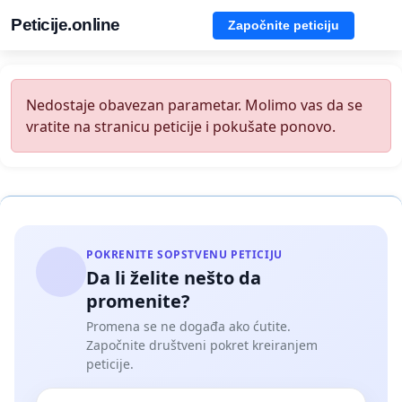
Peticije.online
Započnite peticiju
Nedostaje obavezan parametar. Molimo vas da se
vratite na stranicu peticije i pokušate ponovo.
POKRENITE SOPSTVENU PETICIJU
Da li želite nešto da
promenite?
Promena se ne događa ako ćutite.
Započnite društveni pokret kreiranjem
peticije.