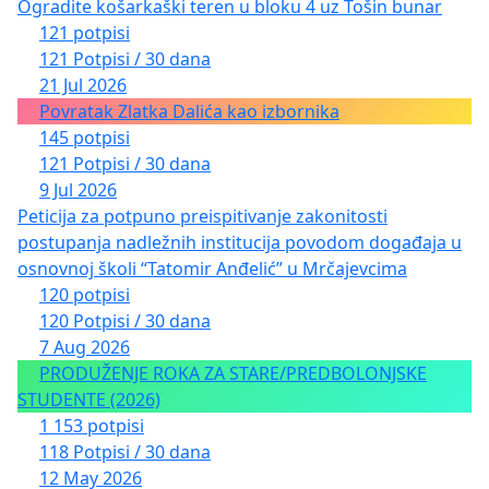
Ogradite košarkaški teren u bloku 4 uz Tošin bunar
121 potpisi
121 Potpisi / 30 dana
21 Jul 2026
Povratak Zlatka Dalića kao izbornika
145 potpisi
121 Potpisi / 30 dana
9 Jul 2026
Peticija za potpuno preispitivanje zakonitosti
postupanja nadležnih institucija povodom događaja u
osnovnoj školi “Tatomir Anđelić” u Mrčajevcima
120 potpisi
120 Potpisi / 30 dana
7 Aug 2026
PRODUŽENJE ROKA ZA STARE/PREDBOLONJSKE
STUDENTE (2026)
1 153 potpisi
118 Potpisi / 30 dana
12 May 2026