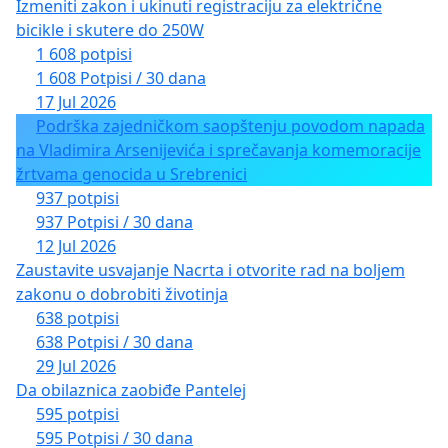
Izmeniti zakon i ukinuti registraciju za električne
bicikle i skutere do 250W
1 608 potpisi
1 608 Potpisi / 30 dana
17 Jul 2026
Podrška zajedničkom saopštenju povodom napada
na Vladimira Arsenijevića i sprečavanja komemoracije
žrtvama genocida u Srebrenici
937 potpisi
937 Potpisi / 30 dana
12 Jul 2026
Zaustavite usvajanje Nacrta i otvorite rad na boljem
zakonu o dobrobiti životinja
638 potpisi
638 Potpisi / 30 dana
29 Jul 2026
Da obilaznica zaobiđe Pantelej
595 potpisi
595 Potpisi / 30 dana