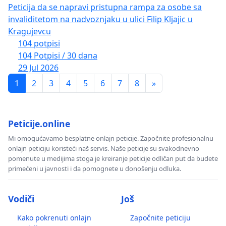
Peticija da se napravi pristupna rampa za osobe sa
invaliditetom na nadvoznjaku u ulici Filip Kljajic u
Kragujevcu
104 potpisi
104 Potpisi / 30 dana
29 Jul 2026
1
2
3
4
5
6
7
8
»
Peticije.online
Mi omogućavamo besplatne onlajn peticije. Započnite profesionalnu
onlajn peticiju koristeći naš servis. Naše peticije su svakodnevno
pomenute u medijima stoga je kreiranje peticije odličan put da budete
primećeni u javnosti i da pomognete u donošenju odluka.
Vodiči
Još
Kako pokrenuti onlajn
Započnite peticiju