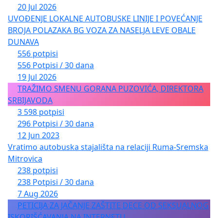
20 Jul 2026
UVOĐENJE LOKALNE AUTOBUSKE LINIJE I POVEĆANJE
BROJA POLAZAKA BG VOZA ZA NASELJA LEVE OBALE
DUNAVA
556 potpisi
556 Potpisi / 30 dana
19 Jul 2026
TRAŽIMO SMENU GORANA PUZOVIĆA, DIREKTORA
SRBIJAVODA
3 598 potpisi
296 Potpisi / 30 dana
12 Jun 2023
Vratimo autobuska stajališta na relaciji Ruma-Sremska
Mitrovica
238 potpisi
238 Potpisi / 30 dana
7 Aug 2026
PETICIJA ZA JAČANJE ZAŠTITE DECE OD SEKSUALNOG
ISKORIŠĆAVANJA NA INTERNETU