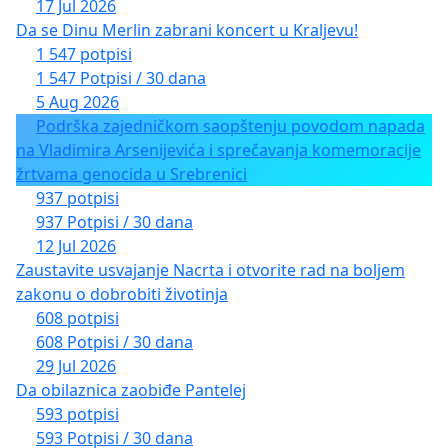
17 Jul 2026
Da se Dinu Merlin zabrani koncert u Kraljevu!
1 547 potpisi
1 547 Potpisi / 30 dana
5 Aug 2026
Podrška zajedničkom saopštenju povodom napada
na Vladimira Arsenijevića i sprečavanja komemoracije
žrtvama genocida u Srebrenici
937 potpisi
937 Potpisi / 30 dana
12 Jul 2026
Zaustavite usvajanje Nacrta i otvorite rad na boljem
zakonu o dobrobiti životinja
608 potpisi
608 Potpisi / 30 dana
29 Jul 2026
Da obilaznica zaobiđe Pantelej
593 potpisi
593 Potpisi / 30 dana