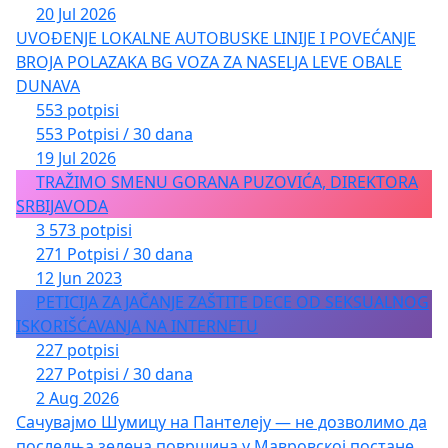
20 Jul 2026
UVOĐENJE LOKALNE AUTOBUSKE LINIJE I POVEĆANJE
BROJA POLAZAKA BG VOZA ZA NASELJA LEVE OBALE
DUNAVA
553 potpisi
553 Potpisi / 30 dana
19 Jul 2026
TRAŽIMO SMENU GORANA PUZOVIĆA, DIREKTORA
SRBIJAVODA
3 573 potpisi
271 Potpisi / 30 dana
12 Jun 2023
PETICIJA ZA JAČANJE ZAŠTITE DECE OD SEKSUALNOG
ISKORIŠĆAVANJA NA INTERNETU
227 potpisi
227 Potpisi / 30 dana
2 Aug 2026
Сачувајмо Шумицу на Пантелеју — не дозволимо да
последња зелена површина у Мавровској постане