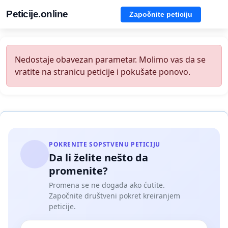
Peticije.online
Započnite peticiju
Nedostaje obavezan parametar. Molimo vas da se
vratite na stranicu peticije i pokušate ponovo.
POKRENITE SOPSTVENU PETICIJU
Da li želite nešto da
promenite?
Promena se ne događa ako ćutite.
Započnite društveni pokret kreiranjem
peticije.