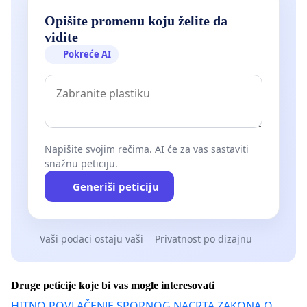
Opišite promenu koju želite da
vidite
Pokreće AI
Napišite svojim rečima. AI će za vas sastaviti
snažnu peticiju.
Generiši peticiju
Vaši podaci ostaju vaši
Privatnost po dizajnu
Druge peticije koje bi vas mogle interesovati
HITNO POVLAČENJE SPORNOG NACRTA ZAKONA O