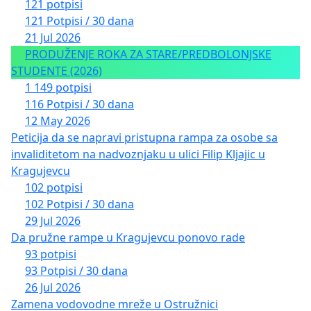
121 potpisi
121 Potpisi / 30 dana
21 Jul 2026
PRODUŽENJE ROKA ZA STARE/PREDBOLONJSKE
STUDENTE (2026)
1 149 potpisi
116 Potpisi / 30 dana
12 May 2026
Peticija da se napravi pristupna rampa za osobe sa
invaliditetom na nadvoznjaku u ulici Filip Kljajic u
Kragujevcu
102 potpisi
102 Potpisi / 30 dana
29 Jul 2026
Da pružne rampe u Kragujevcu ponovo rade
93 potpisi
93 Potpisi / 30 dana
26 Jul 2026
Zamena vodovodne mreže u Ostružnici