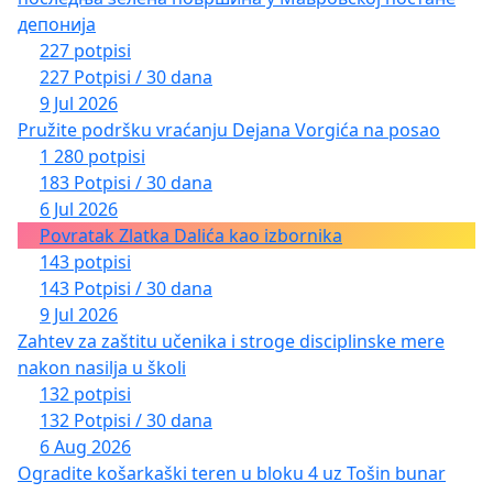
депонија
227 potpisi
227 Potpisi / 30 dana
9 Jul 2026
Pružite podršku vraćanju Dejana Vorgića na posao
1 280 potpisi
183 Potpisi / 30 dana
6 Jul 2026
Povratak Zlatka Dalića kao izbornika
143 potpisi
143 Potpisi / 30 dana
9 Jul 2026
Zahtev za zaštitu učenika i stroge disciplinske mere
nakon nasilja u školi
132 potpisi
132 Potpisi / 30 dana
6 Aug 2026
Ogradite košarkaški teren u bloku 4 uz Tošin bunar