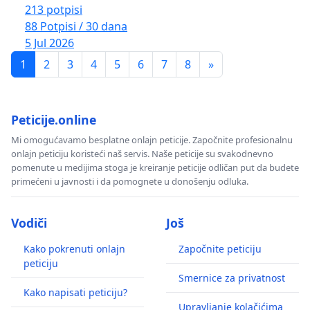
213 potpisi
88 Potpisi / 30 dana
5 Jul 2026
1
2
3
4
5
6
7
8
»
Peticije.online
Mi omogućavamo besplatne onlajn peticije. Započnite profesionalnu
onlajn peticiju koristeći naš servis. Naše peticije su svakodnevno
pomenute u medijima stoga je kreiranje peticije odličan put da budete
primećeni u javnosti i da pomognete u donošenju odluka.
Vodiči
Još
Kako pokrenuti onlajn
Započnite peticiju
peticiju
Smernice za privatnost
Kako napisati peticiju?
Upravljanje kolačićima