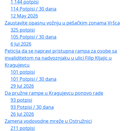
1 144 potpisi
114 Potpisi / 30 dana
12 May 2026
Zaustavite opasnu vožnju u pešačkim zonama Vršca
325 potpisi
105 Potpisi / 30 dana
6 Jul 2026
Peticija da se napravi pristupna rampa za osobe sa
invaliditetom na nadvoznjaku u ulici Filip Kljajic u
Kragujevcu
101 potpisi
101 Potpisi / 30 dana
29 Jul 2026
Da pružne rampe u Kragujevcu ponovo rade
93 potpisi
93 Potpisi / 30 dana
26 Jul 2026
Zamena vodovodne mreže u Ostružnici
211 potpisi