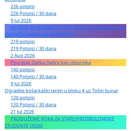
226 potpisi
226 Potpisi / 30 dana
9 Jul 2026
PETICIJA ZA JAČANJE ZAŠTITE DECE OD SEKSUALNOG
ISKORIŠĆAVANJA NA INTERNETU
219 potpisi
219 Potpisi / 30 dana
2 Aug 2026
Povratak Zlatka Dalića kao izbornika
140 potpisi
140 Potpisi / 30 dana
9 Jul 2026
Ogradite košarkaški teren u bloku 4 uz Tošin bunar
120 potpisi
120 Potpisi / 30 dana
21 Jul 2026
PRODUŽENJE ROKA ZA STARE/PREDBOLONJSKE
STUDENTE (2026)