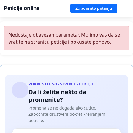
Peticije.online
Započnite peticiju
Nedostaje obavezan parametar. Molimo vas da se
vratite na stranicu peticije i pokušate ponovo.
POKRENITE SOPSTVENU PETICIJU
Da li želite nešto da
promenite?
Promena se ne događa ako ćutite.
Započnite društveni pokret kreiranjem
peticije.