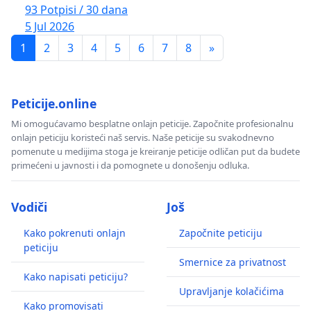
93 Potpisi / 30 dana
5 Jul 2026
1
2
3
4
5
6
7
8
»
Peticije.online
Mi omogućavamo besplatne onlajn peticije. Započnite profesionalnu
onlajn peticiju koristeći naš servis. Naše peticije su svakodnevno
pomenute u medijima stoga je kreiranje peticije odličan put da budete
primećeni u javnosti i da pomognete u donošenju odluka.
Vodiči
Još
Kako pokrenuti onlajn
Započnite peticiju
peticiju
Smernice za privatnost
Kako napisati peticiju?
Upravljanje kolačićima
Kako promovisati