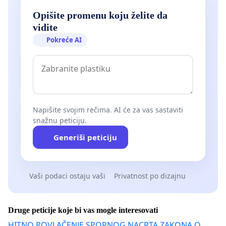
Opišite promenu koju želite da
vidite
Pokreće AI
Napišite svojim rečima. AI će za vas sastaviti
snažnu peticiju.
Generiši peticiju
Vaši podaci ostaju vaši
Privatnost po dizajnu
Druge peticije koje bi vas mogle interesovati
HITNO POVLAČENJE SPORNOG NACRTA ZAKONA O