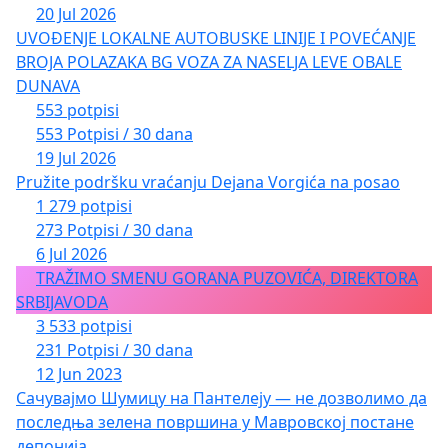
20 Jul 2026
UVOĐENJE LOKALNE AUTOBUSKE LINIJE I POVEĆANJE
BROJA POLAZAKA BG VOZA ZA NASELJA LEVE OBALE
DUNAVA
553 potpisi
553 Potpisi / 30 dana
19 Jul 2026
Pružite podršku vraćanju Dejana Vorgića na posao
1 279 potpisi
273 Potpisi / 30 dana
6 Jul 2026
TRAŽIMO SMENU GORANA PUZOVIĆA, DIREKTORA
SRBIJAVODA
3 533 potpisi
231 Potpisi / 30 dana
12 Jun 2023
Сачувајмо Шумицу на Пантелеју — не дозволимо да
последња зелена површина у Мавровској постане
депонија