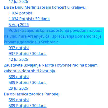
17 Jul 2026
Da se Dinu Merlin zabrani koncert u Kraljevu!
1 034 potpisi
1 034 Potpisi / 30 dana
5 Aug 2026
Podrška zajedničkom saopštenju povodom napada
na Vladimira Arsenijevića i sprečavanja komemoracije
žrtvama genocida u Srebrenici
937 potpisi
937 Potpisi / 30 dana
12 Jul 2026
Zaustavite usvajanje Nacrta i otvorite rad na boljem
zakonu o dobrobiti životinja
589 potpisi
589 Potpisi / 30 dana
29 Jul 2026
Da obilaznica zaobiđe Pantelej
589 potpisi
589 Potpisi / 30 dana