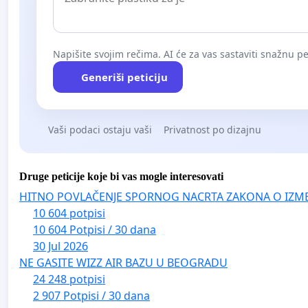
Napišite svojim rečima. AI će za vas sastaviti snažnu pet
Generiši peticiju
Vaši podaci ostaju vaši
Privatnost po dizajnu
Druge peticije koje bi vas mogle interesovati
HITNO POVLAČENJE SPORNOG NACRTA ZAKONA O IZM
10 604 potpisi
10 604 Potpisi / 30 dana
30 Jul 2026
NE GASITE WIZZ AIR BAZU U BEOGRADU
24 248 potpisi
2 907 Potpisi / 30 dana