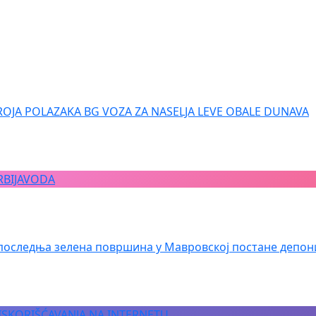
ROJA POLAZAKA BG VOZA ZA NASELJA LEVE OBALE DUNAVA
RBIJAVODA
последња зелена површина у Мавровској постане депон
 ISKORIŠĆAVANJA NA INTERNETU