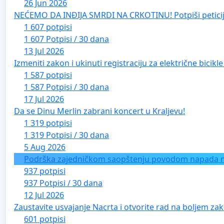
26 Jun 2026
NEĆEMO DA INĐIJA SMRDI NA CRKOTINU! Potpiši peticij
1 607 potpisi
1 607 Potpisi / 30 dana
13 Jul 2026
Izmeniti zakon i ukinuti registraciju za električne bicik
1 587 potpisi
1 587 Potpisi / 30 dana
17 Jul 2026
Da se Dinu Merlin zabrani koncert u Kraljevu!
1 319 potpisi
1 319 Potpisi / 30 dana
5 Aug 2026
Podrška zajedničkom saopštenju povodom napada na 
937 potpisi
937 Potpisi / 30 dana
12 Jul 2026
Zaustavite usvajanje Nacrta i otvorite rad na boljem zak
601 potpisi