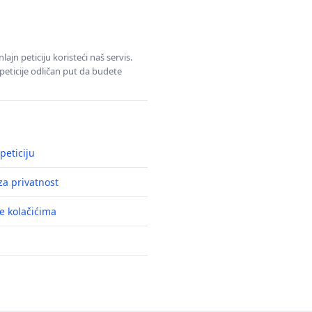
jn peticiju koristeći naš servis.
eticije odličan put da budete
peticiju
a privatnost
e kolačićima