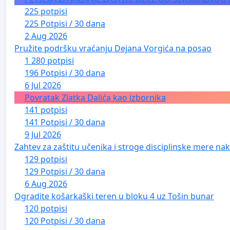
225 potpisi
225 Potpisi / 30 dana
2 Aug 2026
Pružite podršku vraćanju Dejana Vorgića na posao
1 280 potpisi
196 Potpisi / 30 dana
6 Jul 2026
Povratak Zlatka Dalića kao izbornika
141 potpisi
141 Potpisi / 30 dana
9 Jul 2026
Zahtev za zaštitu učenika i stroge disciplinske mere nako
129 potpisi
129 Potpisi / 30 dana
6 Aug 2026
Ogradite košarkaški teren u bloku 4 uz Tošin bunar
120 potpisi
120 Potpisi / 30 dana