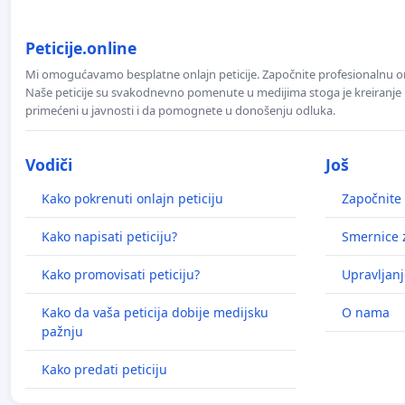
Peticije.online
Mi omogućavamo besplatne onlajn peticije. Započnite profesionalnu onla
Naše peticije su svakodnevno pomenute u medijima stoga je kreiranje p
primećeni u javnosti i da pomognete u donošenju odluka.
Vodiči
Još
Kako pokrenuti onlajn peticiju
Započnite 
Kako napisati peticiju?
Smernice z
Kako promovisati peticiju?
Upravljanj
Kako da vaša peticija dobije medijsku
O nama
pažnju
Kako predati peticiju