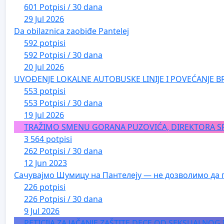
601 Potpisi / 30 dana
29 Jul 2026
Da obilaznica zaobiđe Pantelej
592 potpisi
592 Potpisi / 30 dana
20 Jul 2026
UVOĐENJE LOKALNE AUTOBUSKE LINIJE I POVEĆANJE B
553 potpisi
553 Potpisi / 30 dana
19 Jul 2026
TRAŽIMO SMENU GORANA PUZOVIĆA, DIREKTORA S
3 564 potpisi
262 Potpisi / 30 dana
12 Jun 2023
Сачувајмо Шумицу на Пантелеју — не дозволимо да 
226 potpisi
226 Potpisi / 30 dana
9 Jul 2026
PETICIJA ZA JAČANJE ZAŠTITE DECE OD SEKSUALNOG