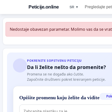
Peticije.online
Pregledajte pet
SR ▼
Nedostaje obavezan parametar. Molimo vas da se vratit
POKRENITE SOPSTVENU PETICIJU
Da li želite nešto da promenite?
Promena se ne događa ako ćutite.
Započnite društveni pokret kreiranjem peticije.
Pok
Opišite promenu koju želite da vidite