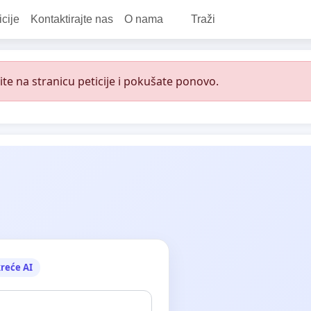
icije
Kontaktirajte nas
O nama
Traži
e na stranicu peticije i pokušate ponovo.
reće AI