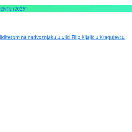
NTE (2026)
iditetom na nadvoznjaku u ulici Filip Kljajic u Kragujevcu