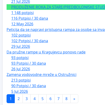
21 Jul 2026
PRODUŽENJE ROKA ZA STARE/PREDBOLONJSKE STUDE
1 148 potpisi
116 Potpisi / 30 dana
12 May 2026
Peticija da se napravi pristupna rampa za osobe sa inval
102 potpisi
102 Potpisi / 30 dana
29 Jul 2026
Da pružne rampe u Kragujevcu ponovo rade
93 potpisi
93 Potpisi / 30 dana
26 Jul 2026
Zamena vodovodne mreže u Ostružnici
213 potpisi
90 Potpisi / 30 dana
5 Jul 2026
1
2
3
4
5
6
7
8
»