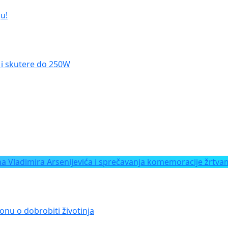
u!
le i skutere do 250W
Vladimira Arsenijevića i sprečavanja komemoracije žrtvam
onu o dobrobiti životinja