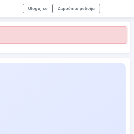
Uloguj se
Započnite peticiju