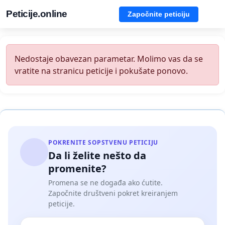
Peticije.online
Započnite peticiju
Nedostaje obavezan parametar. Molimo vas da se
vratite na stranicu peticije i pokušate ponovo.
POKRENITE SOPSTVENU PETICIJU
Da li želite nešto da
promenite?
Promena se ne događa ako ćutite.
Započnite društveni pokret kreiranjem
peticije.