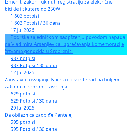
Izmeniti zakon i ukinuti registraciju za električne
bicikle i skutere do 250W
1 603 potpisi
1 603 Potpisi / 30 dana
17 Jul 2026
Podrška zajedničkom saopštenju povodom napada
na Vladimira Arsenijevića i sprečavanja komemoracije
žrtvama genocida u Srebrenici
937 potpisi
937 Potpisi / 30 dana
12 Jul 2026
Zaustavite usvajanje Nacrta i otvorite rad na boljem
zakonu o dobrobiti životinja
629 potpisi
629 Potpisi / 30 dana
29 Jul 2026
Da obilaznica zaobiđe Pantelej
595 potpisi
595 Potpisi / 30 dana