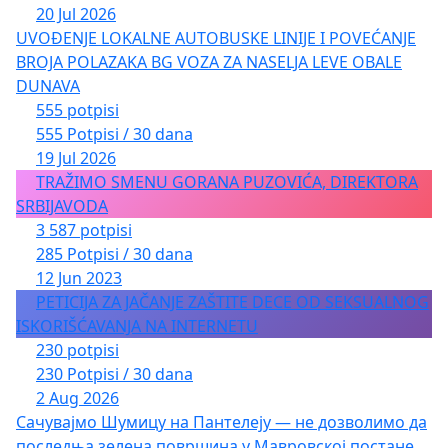
20 Jul 2026
UVOĐENJE LOKALNE AUTOBUSKE LINIJE I POVEĆANJE
BROJA POLAZAKA BG VOZA ZA NASELJA LEVE OBALE
DUNAVA
555 potpisi
555 Potpisi / 30 dana
19 Jul 2026
TRAŽIMO SMENU GORANA PUZOVIĆA, DIREKTORA
SRBIJAVODA
3 587 potpisi
285 Potpisi / 30 dana
12 Jun 2023
PETICIJA ZA JAČANJE ZAŠTITE DECE OD SEKSUALNOG
ISKORIŠĆAVANJA NA INTERNETU
230 potpisi
230 Potpisi / 30 dana
2 Aug 2026
Сачувајмо Шумицу на Пантелеју — не дозволимо да
последња зелена површина у Мавровској постане