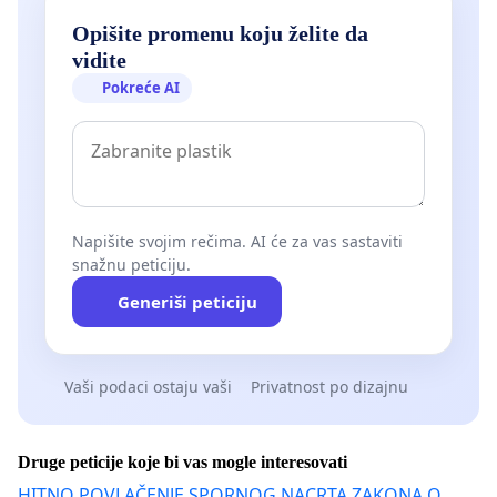
Opišite promenu koju želite da
vidite
Pokreće AI
Napišite svojim rečima. AI će za vas sastaviti
snažnu peticiju.
Generiši peticiju
Vaši podaci ostaju vaši
Privatnost po dizajnu
Druge peticije koje bi vas mogle interesovati
HITNO POVLAČENJE SPORNOG NACRTA ZAKONA O