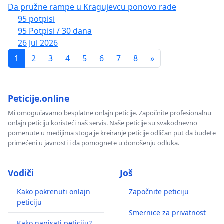
Da pružne rampe u Kragujevcu ponovo rade
95 potpisi
95 Potpisi / 30 dana
26 Jul 2026
1
2
3
4
5
6
7
8
»
Peticije.online
Mi omogućavamo besplatne onlajn peticije. Započnite profesionalnu
onlajn peticiju koristeći naš servis. Naše peticije su svakodnevno
pomenute u medijima stoga je kreiranje peticije odličan put da budete
primećeni u javnosti i da pomognete u donošenju odluka.
Vodiči
Još
Kako pokrenuti onlajn
Započnite peticiju
peticiju
Smernice za privatnost
Kako napisati peticiju?