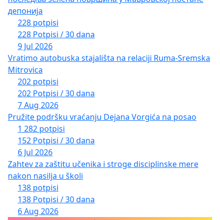
депонија
228 potpisi
228 Potpisi / 30 dana
9 Jul 2026
Vratimo autobuska stajališta na relaciji Ruma-Sremska
Mitrovica
202 potpisi
202 Potpisi / 30 dana
7 Aug 2026
Pružite podršku vraćanju Dejana Vorgića na posao
1 282 potpisi
152 Potpisi / 30 dana
6 Jul 2026
Zahtev za zaštitu učenika i stroge disciplinske mere
nakon nasilja u školi
138 potpisi
138 Potpisi / 30 dana
6 Aug 2026