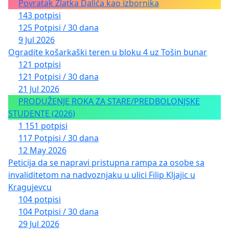
Povratak Zlatka Dalića kao izbornika
143 potpisi
125 Potpisi / 30 dana
9 Jul 2026
Ogradite košarkaški teren u bloku 4 uz Tošin bunar
121 potpisi
121 Potpisi / 30 dana
21 Jul 2026
PRODUŽENJE ROKA ZA STARE/PREDBOLONJSKE
STUDENTE (2026)
1 151 potpisi
117 Potpisi / 30 dana
12 May 2026
Peticija da se napravi pristupna rampa za osobe sa
invaliditetom na nadvoznjaku u ulici Filip Kljajic u
Kragujevcu
104 potpisi
104 Potpisi / 30 dana
29 Jul 2026