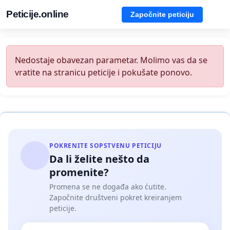
Peticije.online
Započnite peticiju
Nedostaje obavezan parametar. Molimo vas da se
vratite na stranicu peticije i pokušate ponovo.
POKRENITE SOPSTVENU PETICIJU
Da li želite nešto da
promenite?
Promena se ne događa ako ćutite.
Započnite društveni pokret kreiranjem
peticije.