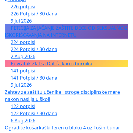
226 potpisi
226 Potpisi / 30 dana
9 Jul 2026
PETICIJA ZA JAČANJE ZAŠTITE DECE OD SEKSUALNOG
ISKORIŠĆAVANJA NA INTERNETU
224 potpisi
224 Potpisi / 30 dana
2 Aug 2026
Povratak Zlatka Dalića kao izbornika
141 potpisi
141 Potpisi / 30 dana
9 Jul 2026
Zahtev za zaštitu učenika i stroge disciplinske mere
nakon nasilja u školi
122 potpisi
122 Potpisi / 30 dana
6 Aug 2026
Ogradite košarkaški teren u bloku 4 uz Tošin bunar