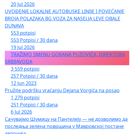
20 Jul 2026
UVOĐENJE LOKALNE AUTOBUSKE LINIJE I POVEĆANJE
BROJA POLAZAKA BG VOZA ZA NASELJA LEVE OBALE
DUNAVA
553 potpisi
553 Potpisi / 30 dana
19 Jul 2026
TRAŽIMO SMENU GORANA PUZOVIĆA, DIREKTORA
SRBIJAVODA
3 559 potpisi
257 Potpisi / 30 dana
12 Jun 2023
Pružite podršku vraćanju Dejana Vorgića na posao
1 279 potpisi
251 Potpisi / 30 dana
6 Jul 2026
Сачувајмо Шумицу на Пантелеју — не дозволимо да
последња зелена површина у Мавровској постане
депонија