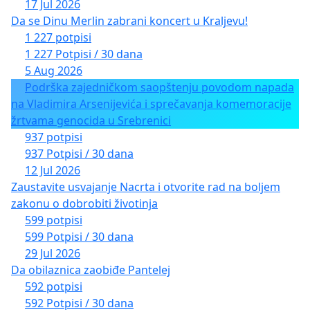
17 Jul 2026
Da se Dinu Merlin zabrani koncert u Kraljevu!
1 227 potpisi
1 227 Potpisi / 30 dana
5 Aug 2026
Podrška zajedničkom saopštenju povodom napada
na Vladimira Arsenijevića i sprečavanja komemoracije
žrtvama genocida u Srebrenici
937 potpisi
937 Potpisi / 30 dana
12 Jul 2026
Zaustavite usvajanje Nacrta i otvorite rad na boljem
zakonu o dobrobiti životinja
599 potpisi
599 Potpisi / 30 dana
29 Jul 2026
Da obilaznica zaobiđe Pantelej
592 potpisi
592 Potpisi / 30 dana