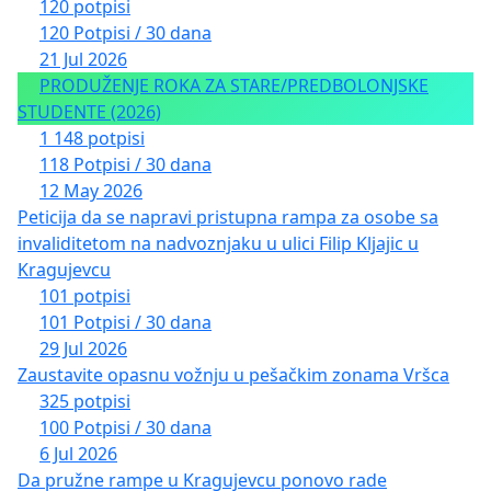
120 potpisi
120 Potpisi / 30 dana
21 Jul 2026
PRODUŽENJE ROKA ZA STARE/PREDBOLONJSKE
STUDENTE (2026)
1 148 potpisi
118 Potpisi / 30 dana
12 May 2026
Peticija da se napravi pristupna rampa za osobe sa
invaliditetom na nadvoznjaku u ulici Filip Kljajic u
Kragujevcu
101 potpisi
101 Potpisi / 30 dana
29 Jul 2026
Zaustavite opasnu vožnju u pešačkim zonama Vršca
325 potpisi
100 Potpisi / 30 dana
6 Jul 2026
Da pružne rampe u Kragujevcu ponovo rade