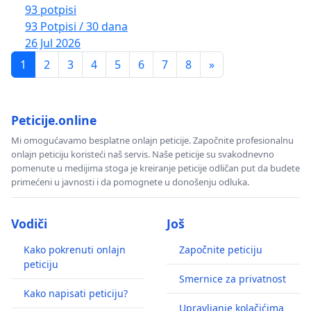
93 potpisi
93 Potpisi / 30 dana
26 Jul 2026
1
2
3
4
5
6
7
8
»
Peticije.online
Mi omogućavamo besplatne onlajn peticije. Započnite profesionalnu
onlajn peticiju koristeći naš servis. Naše peticije su svakodnevno
pomenute u medijima stoga je kreiranje peticije odličan put da budete
primećeni u javnosti i da pomognete u donošenju odluka.
Vodiči
Još
Kako pokrenuti onlajn
Započnite peticiju
peticiju
Smernice za privatnost
Kako napisati peticiju?
Upravljanje kolačićima