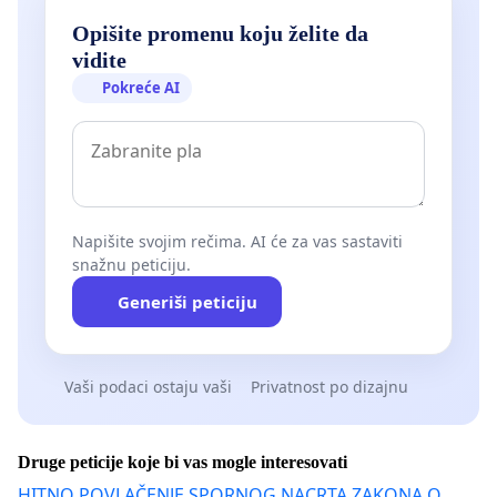
Opišite promenu koju želite da
vidite
Pokreće AI
Napišite svojim rečima. AI će za vas sastaviti
snažnu peticiju.
Generiši peticiju
Vaši podaci ostaju vaši
Privatnost po dizajnu
Druge peticije koje bi vas mogle interesovati
HITNO POVLAČENJE SPORNOG NACRTA ZAKONA O