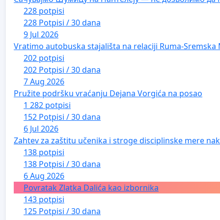
228 potpisi
228 Potpisi / 30 dana
9 Jul 2026
Vratimo autobuska stajališta na relaciji Ruma-Sremska 
202 potpisi
202 Potpisi / 30 dana
7 Aug 2026
Pružite podršku vraćanju Dejana Vorgića na posao
1 282 potpisi
152 Potpisi / 30 dana
6 Jul 2026
Zahtev za zaštitu učenika i stroge disciplinske mere nako
138 potpisi
138 Potpisi / 30 dana
6 Aug 2026
Povratak Zlatka Dalića kao izbornika
143 potpisi
125 Potpisi / 30 dana