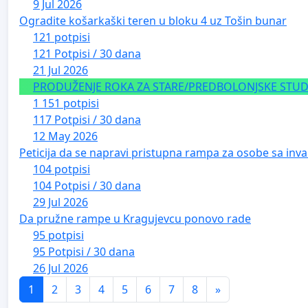
9 Jul 2026
Ogradite košarkaški teren u bloku 4 uz Tošin bunar
121 potpisi
121 Potpisi / 30 dana
21 Jul 2026
PRODUŽENJE ROKA ZA STARE/PREDBOLONJSKE STUDE
1 151 potpisi
117 Potpisi / 30 dana
12 May 2026
Peticija da se napravi pristupna rampa za osobe sa inval
104 potpisi
104 Potpisi / 30 dana
29 Jul 2026
Da pružne rampe u Kragujevcu ponovo rade
95 potpisi
95 Potpisi / 30 dana
26 Jul 2026
1
2
3
4
5
6
7
8
»