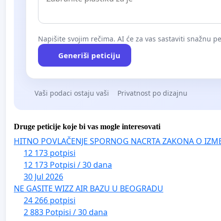
Napišite svojim rečima. AI će za vas sastaviti snažnu pet
Generiši peticiju
Vaši podaci ostaju vaši
Privatnost po dizajnu
Druge peticije koje bi vas mogle interesovati
HITNO POVLAČENJE SPORNOG NACRTA ZAKONA O IZM
12 173 potpisi
12 173 Potpisi / 30 dana
30 Jul 2026
NE GASITE WIZZ AIR BAZU U BEOGRADU
24 266 potpisi
2 883 Potpisi / 30 dana