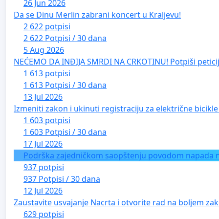
26 Jun 2026
Da se Dinu Merlin zabrani koncert u Kraljevu!
2 622 potpisi
2 622 Potpisi / 30 dana
5 Aug 2026
NEĆEMO DA INĐIJA SMRDI NA CRKOTINU! Potpiši peticij
1 613 potpisi
1 613 Potpisi / 30 dana
13 Jul 2026
Izmeniti zakon i ukinuti registraciju za električne bicik
1 603 potpisi
1 603 Potpisi / 30 dana
17 Jul 2026
Podrška zajedničkom saopštenju povodom napada na 
937 potpisi
937 Potpisi / 30 dana
12 Jul 2026
Zaustavite usvajanje Nacrta i otvorite rad na boljem zak
629 potpisi