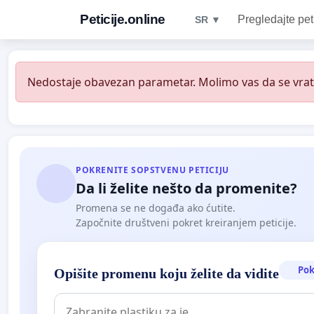
Peticije.online
Pregledajte pet
SR ▼
Nedostaje obavezan parametar. Molimo vas da se vratit
POKRENITE SOPSTVENU PETICIJU
Da li želite nešto da promenite?
Promena se ne događa ako ćutite.
Započnite društveni pokret kreiranjem peticije.
Pok
Opišite promenu koju želite da vidite