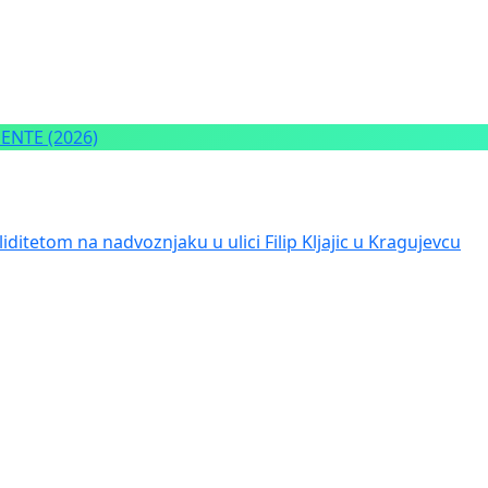
NTE (2026)
iditetom na nadvoznjaku u ulici Filip Kljajic u Kragujevcu