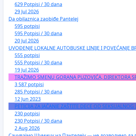
629 Potpisi / 30 dana
29 Jul 2026
Da obilaznica zaobiđe Pantelej
595 potpisi
595 Potpisi / 30 dana
20 Jul 2026
UVOĐENJE LOKALNE AUTOBUSKE LINIJE I POVEĆANJE B
555 potpisi
555 Potpisi / 30 dana
19 Jul 2026
TRAŽIMO SMENU GORANA PUZOVIĆA, DIREKTORA S
3 587 potpisi
285 Potpisi / 30 dana
12 Jun 2023
PETICIJA ZA JAČANJE ZAŠTITE DECE OD SEKSUALNOG
230 potpisi
230 Potpisi / 30 dana
2 Aug 2026
Сачувајмо Шумицу на Пантелеју — не дозволимо да 