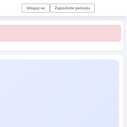
Uloguj se
Započnite peticiju