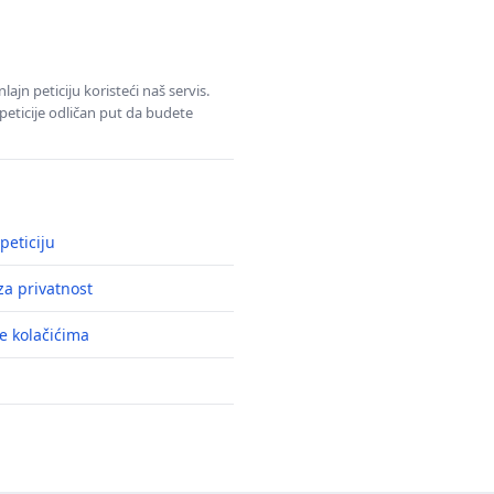
jn peticiju koristeći naš servis.
eticije odličan put da budete
peticiju
a privatnost
e kolačićima