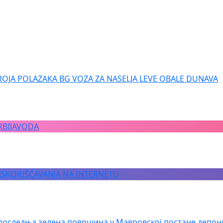
ROJA POLAZAKA BG VOZA ZA NASELJA LEVE OBALE DUNAVA
RBIJAVODA
 ISKORIŠĆAVANJA NA INTERNETU
последња зелена површина у Мавровској постане депон