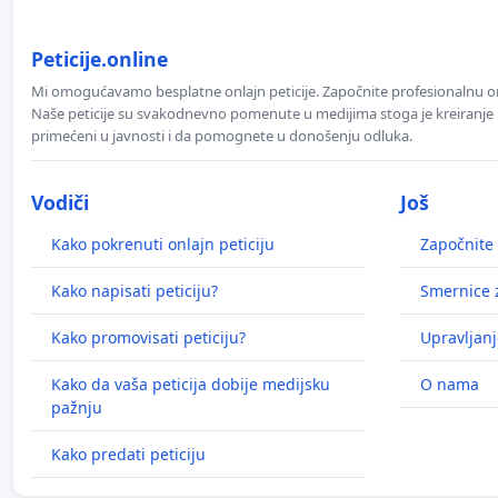
Peticije.online
Mi omogućavamo besplatne onlajn peticije. Započnite profesionalnu onla
Naše peticije su svakodnevno pomenute u medijima stoga je kreiranje p
primećeni u javnosti i da pomognete u donošenju odluka.
Vodiči
Još
Kako pokrenuti onlajn peticiju
Započnite 
Kako napisati peticiju?
Smernice z
Kako promovisati peticiju?
Upravljanj
Kako da vaša peticija dobije medijsku
O nama
pažnju
Kako predati peticiju