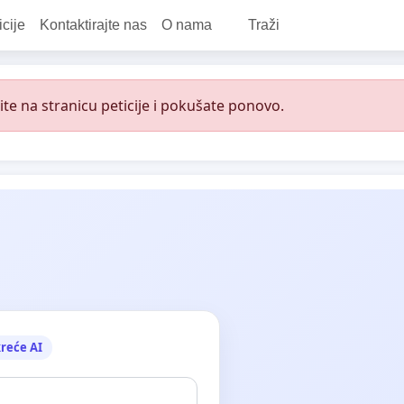
icije
Kontaktirajte nas
O nama
Traži
e na stranicu peticije i pokušate ponovo.
reće AI