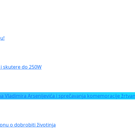
u!
le i skutere do 250W
Vladimira Arsenijevića i sprečavanja komemoracije žrtvam
onu o dobrobiti životinja