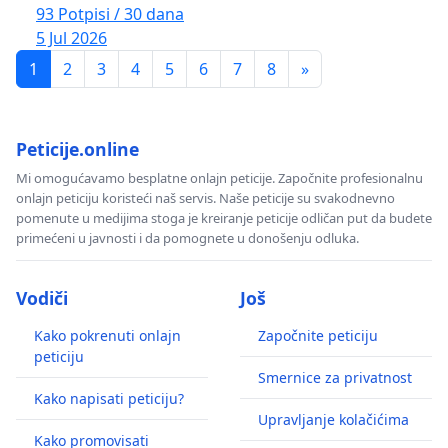
93 Potpisi / 30 dana
5 Jul 2026
1
2
3
4
5
6
7
8
»
Peticije.online
Mi omogućavamo besplatne onlajn peticije. Započnite profesionalnu
onlajn peticiju koristeći naš servis. Naše peticije su svakodnevno
pomenute u medijima stoga je kreiranje peticije odličan put da budete
primećeni u javnosti i da pomognete u donošenju odluka.
Vodiči
Još
Kako pokrenuti onlajn
Započnite peticiju
peticiju
Smernice za privatnost
Kako napisati peticiju?
Upravljanje kolačićima
Kako promovisati