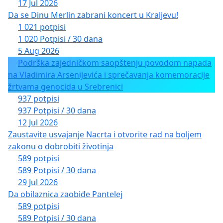
17 Jul 2026
Da se Dinu Merlin zabrani koncert u Kraljevu!
1 021 potpisi
1 020 Potpisi / 30 dana
5 Aug 2026
Podrška zajedničkom saopštenju povodom napada
na Vladimira Arsenijevića i sprečavanja komemoracije
žrtvama genocida u Srebrenici
937 potpisi
937 Potpisi / 30 dana
12 Jul 2026
Zaustavite usvajanje Nacrta i otvorite rad na boljem
zakonu o dobrobiti životinja
589 potpisi
589 Potpisi / 30 dana
29 Jul 2026
Da obilaznica zaobiđe Pantelej
589 potpisi
589 Potpisi / 30 dana