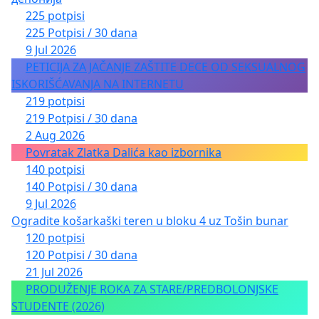
225 potpisi
225 Potpisi / 30 dana
9 Jul 2026
PETICIJA ZA JAČANJE ZAŠTITE DECE OD SEKSUALNOG
ISKORIŠĆAVANJA NA INTERNETU
219 potpisi
219 Potpisi / 30 dana
2 Aug 2026
Povratak Zlatka Dalića kao izbornika
140 potpisi
140 Potpisi / 30 dana
9 Jul 2026
Ogradite košarkaški teren u bloku 4 uz Tošin bunar
120 potpisi
120 Potpisi / 30 dana
21 Jul 2026
PRODUŽENJE ROKA ZA STARE/PREDBOLONJSKE
STUDENTE (2026)