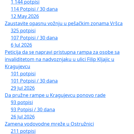
1 144 potpisi
114 Potpisi / 30 dana
12 May 2026
Zaustavite opasnu vožnju u pešačkim zonama Vršca
325 potpisi
107 Potpisi / 30 dana
6 Jul 2026
Peticija da se napravi pristupna rampa za osobe sa
invaliditetom na nadvoznjaku u ulici Filip Kljajic u
Kragujevcu
101 potpisi
101 Potpisi / 30 dana
29 Jul 2026
Da pružne rampe u Kragujevcu ponovo rade
93 potpisi
93 Potpisi / 30 dana
26 Jul 2026
Zamena vodovodne mreže u Ostružnici
211 potpisi