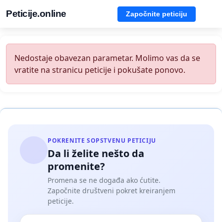
Peticije.online
Započnite peticiju
Nedostaje obavezan parametar. Molimo vas da se
vratite na stranicu peticije i pokušate ponovo.
POKRENITE SOPSTVENU PETICIJU
Da li želite nešto da
promenite?
Promena se ne događa ako ćutite.
Započnite društveni pokret kreiranjem
peticije.