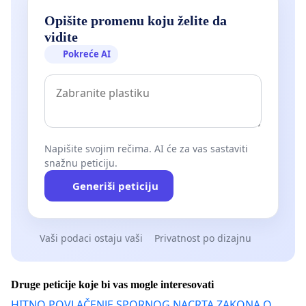
Opišite promenu koju želite da
vidite
Pokreće AI
Napišite svojim rečima. AI će za vas sastaviti
snažnu peticiju.
Generiši peticiju
Vaši podaci ostaju vaši
Privatnost po dizajnu
Druge peticije koje bi vas mogle interesovati
HITNO POVLAČENJE SPORNOG NACRTA ZAKONA O