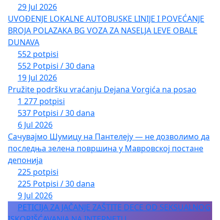
29 Jul 2026
UVOĐENJE LOKALNE AUTOBUSKE LINIJE I POVEĆANJE
BROJA POLAZAKA BG VOZA ZA NASELJA LEVE OBALE
DUNAVA
552 potpisi
552 Potpisi / 30 dana
19 Jul 2026
Pružite podršku vraćanju Dejana Vorgića na posao
1 277 potpisi
537 Potpisi / 30 dana
6 Jul 2026
Сачувајмо Шумицу на Пантелеју — не дозволимо да
последња зелена површина у Мавровској постане
депонија
225 potpisi
225 Potpisi / 30 dana
9 Jul 2026
PETICIJA ZA JAČANJE ZAŠTITE DECE OD SEKSUALNOG
ISKORIŠĆAVANJA NA INTERNETU