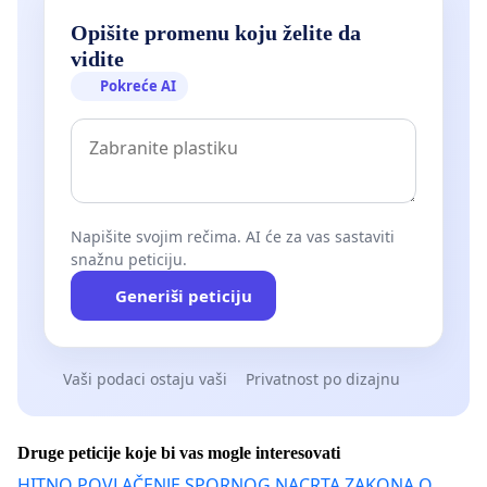
Opišite promenu koju želite da
vidite
Pokreće AI
Napišite svojim rečima. AI će za vas sastaviti
snažnu peticiju.
Generiši peticiju
Vaši podaci ostaju vaši
Privatnost po dizajnu
Druge peticije koje bi vas mogle interesovati
HITNO POVLAČENJE SPORNOG NACRTA ZAKONA O