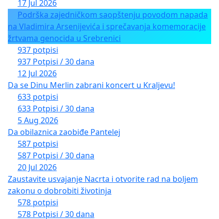
17 Jul 2026
Podrška zajedničkom saopštenju povodom napada
na Vladimira Arsenijevića i sprečavanja komemoracije
žrtvama genocida u Srebrenici
937 potpisi
937 Potpisi / 30 dana
12 Jul 2026
Da se Dinu Merlin zabrani koncert u Kraljevu!
633 potpisi
633 Potpisi / 30 dana
5 Aug 2026
Da obilaznica zaobiđe Pantelej
587 potpisi
587 Potpisi / 30 dana
20 Jul 2026
Zaustavite usvajanje Nacrta i otvorite rad na boljem
zakonu o dobrobiti životinja
578 potpisi
578 Potpisi / 30 dana