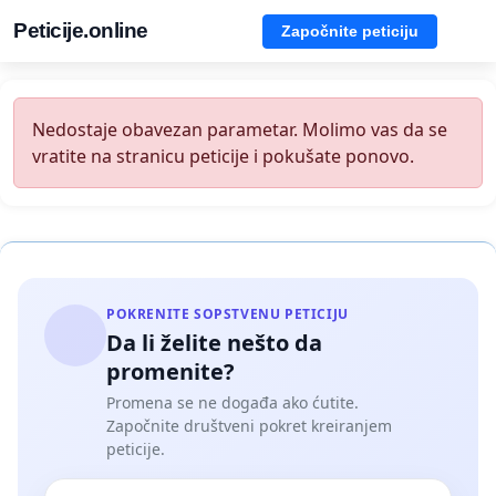
Peticije.online
Započnite peticiju
Nedostaje obavezan parametar. Molimo vas da se
vratite na stranicu peticije i pokušate ponovo.
POKRENITE SOPSTVENU PETICIJU
Da li želite nešto da
promenite?
Promena se ne događa ako ćutite.
Započnite društveni pokret kreiranjem
peticije.