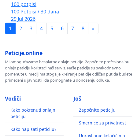
100 potpisi
100 Potpisi / 30 dana
29 Jul 2026
1
2
3
4
5
6
7
8
»
Peticije.online
Mi omogućavamo besplatne onlajn peticije. Započnite profesionalnu
onlajn peticiju koristeći naš servis. Naše peticije su svakodnevno
pomenute u medijima stoga je kreiranje peticije odličan put da budete
primećeni u javnosti i da pomognete u donošenju odluka.
Vodiči
Još
Kako pokrenuti onlajn
Započnite peticiju
peticiju
Smernice za privatnost
Kako napisati peticiju?
Upravljanje kolačićima