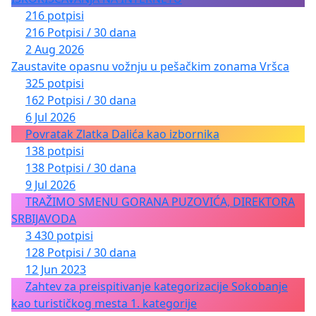
216 potpisi
216 Potpisi / 30 dana
2 Aug 2026
Zaustavite opasnu vožnju u pešačkim zonama Vršca
325 potpisi
162 Potpisi / 30 dana
6 Jul 2026
Povratak Zlatka Dalića kao izbornika
138 potpisi
138 Potpisi / 30 dana
9 Jul 2026
TRAŽIMO SMENU GORANA PUZOVIĆA, DIREKTORA
SRBIJAVODA
3 430 potpisi
128 Potpisi / 30 dana
12 Jun 2023
Zahtev za preispitivanje kategorizacije Sokobanje
kao turističkog mesta 1. kategorije