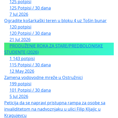
125 potpisi
125 Potpisi / 30 dana
7 Jul 2026
Ogradite košarkaški teren u bloku 4 uz Tošin bunar
120 potpisi
120 Potpisi / 30 dana
21 Jul 2026
PRODUŽENJE ROKA ZA STARE/PREDBOLONJSKE
STUDENTE (2026)
1 143 potpisi
115 Potpisi / 30 dana
12 May 2026
Zamena vodovodne mreže u Ostružnici
199 potpisi
101 Potpisi / 30 dana
5 Jul 2026
Peticija da se napravi pristupna rampa za osobe sa
invaliditetom na nadvoznjaku u ulici Filip Kljajic u
Kragujevcu