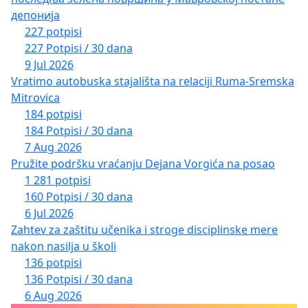
депонија
227 potpisi
227 Potpisi / 30 dana
9 Jul 2026
Vratimo autobuska stajališta na relaciji Ruma-Sremska
Mitrovica
184 potpisi
184 Potpisi / 30 dana
7 Aug 2026
Pružite podršku vraćanju Dejana Vorgića na posao
1 281 potpisi
160 Potpisi / 30 dana
6 Jul 2026
Zahtev za zaštitu učenika i stroge disciplinske mere
nakon nasilja u školi
136 potpisi
136 Potpisi / 30 dana
6 Aug 2026