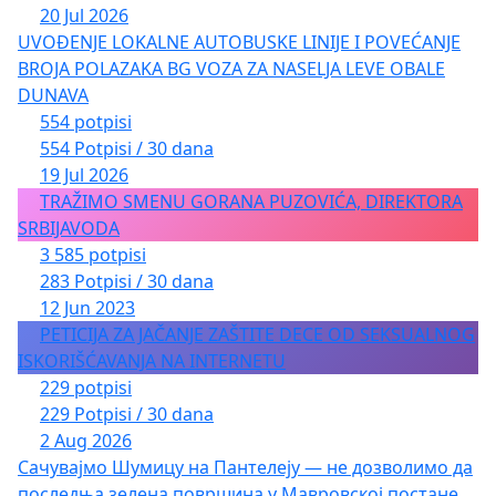
20 Jul 2026
UVOĐENJE LOKALNE AUTOBUSKE LINIJE I POVEĆANJE
BROJA POLAZAKA BG VOZA ZA NASELJA LEVE OBALE
DUNAVA
554 potpisi
554 Potpisi / 30 dana
19 Jul 2026
TRAŽIMO SMENU GORANA PUZOVIĆA, DIREKTORA
SRBIJAVODA
3 585 potpisi
283 Potpisi / 30 dana
12 Jun 2023
PETICIJA ZA JAČANJE ZAŠTITE DECE OD SEKSUALNOG
ISKORIŠĆAVANJA NA INTERNETU
229 potpisi
229 Potpisi / 30 dana
2 Aug 2026
Сачувајмо Шумицу на Пантелеју — не дозволимо да
последња зелена површина у Мавровској постане