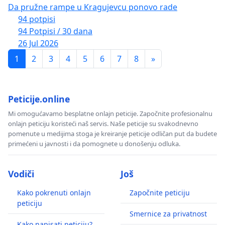
Da pružne rampe u Kragujevcu ponovo rade
94 potpisi
94 Potpisi / 30 dana
26 Jul 2026
1
2
3
4
5
6
7
8
»
Peticije.online
Mi omogućavamo besplatne onlajn peticije. Započnite profesionalnu
onlajn peticiju koristeći naš servis. Naše peticije su svakodnevno
pomenute u medijima stoga je kreiranje peticije odličan put da budete
primećeni u javnosti i da pomognete u donošenju odluka.
Vodiči
Još
Kako pokrenuti onlajn
Započnite peticiju
peticiju
Smernice za privatnost
Kako napisati peticiju?