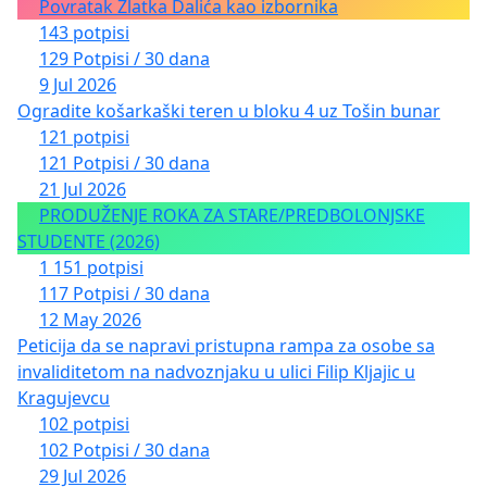
Povratak Zlatka Dalića kao izbornika
143 potpisi
129 Potpisi / 30 dana
9 Jul 2026
Ogradite košarkaški teren u bloku 4 uz Tošin bunar
121 potpisi
121 Potpisi / 30 dana
21 Jul 2026
PRODUŽENJE ROKA ZA STARE/PREDBOLONJSKE
STUDENTE (2026)
1 151 potpisi
117 Potpisi / 30 dana
12 May 2026
Peticija da se napravi pristupna rampa za osobe sa
invaliditetom na nadvoznjaku u ulici Filip Kljajic u
Kragujevcu
102 potpisi
102 Potpisi / 30 dana
29 Jul 2026