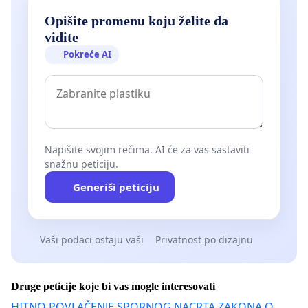
Opišite promenu koju želite da
vidite
Pokreće AI
Napišite svojim rečima. AI će za vas sastaviti
snažnu peticiju.
Generiši peticiju
Vaši podaci ostaju vaši
Privatnost po dizajnu
Druge peticije koje bi vas mogle interesovati
HITNO POVLAČENJE SPORNOG NACRTA ZAKONA O