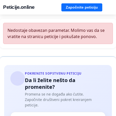
Peticije.online
Započnite peticiju
Nedostaje obavezan parametar. Molimo vas da se
vratite na stranicu peticije i pokušate ponovo.
POKRENITE SOPSTVENU PETICIJU
Da li želite nešto da
promenite?
Promena se ne događa ako ćutite.
Započnite društveni pokret kreiranjem
peticije.