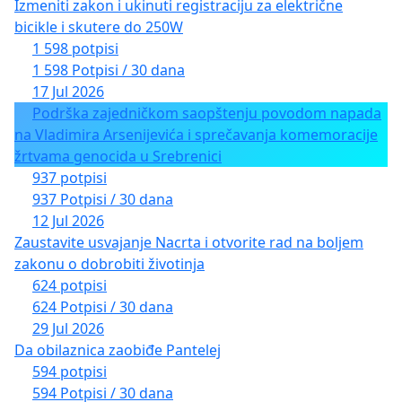
Izmeniti zakon i ukinuti registraciju za električne
bicikle i skutere do 250W
1 598 potpisi
1 598 Potpisi / 30 dana
17 Jul 2026
Podrška zajedničkom saopštenju povodom napada
na Vladimira Arsenijevića i sprečavanja komemoracije
žrtvama genocida u Srebrenici
937 potpisi
937 Potpisi / 30 dana
12 Jul 2026
Zaustavite usvajanje Nacrta i otvorite rad na boljem
zakonu o dobrobiti životinja
624 potpisi
624 Potpisi / 30 dana
29 Jul 2026
Da obilaznica zaobiđe Pantelej
594 potpisi
594 Potpisi / 30 dana