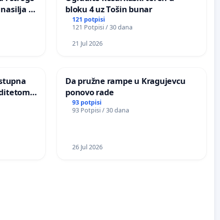
nasilja u
bloku 4 uz Tošin bunar
121 potpisi
121 Potpisi / 30 dana
21 Jul 2026
istupna
Da pružne rampe u Kragujevcu
ponovo rade
ip Kljajic
93 potpisi
93 Potpisi / 30 dana
26 Jul 2026