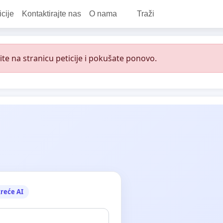
icije
Kontaktirajte nas
O nama
Traži
e na stranicu peticije i pokušate ponovo.
reće AI