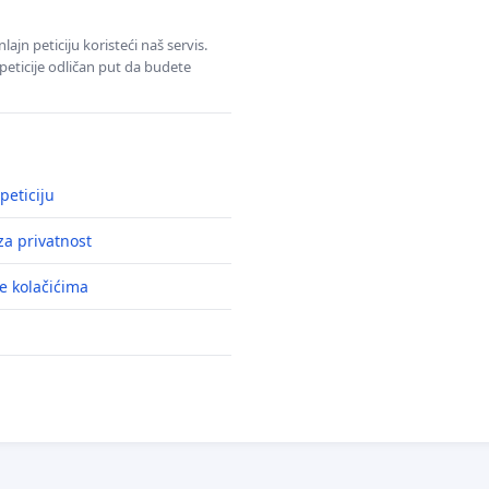
jn peticiju koristeći naš servis.
eticije odličan put da budete
peticiju
a privatnost
e kolačićima