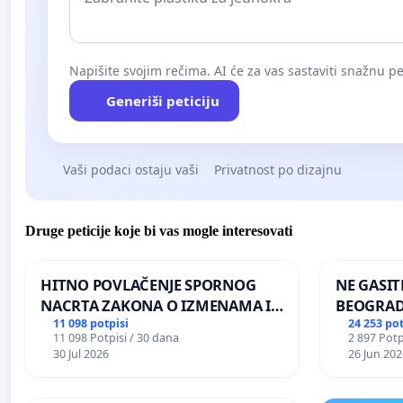
Napišite svojim rečima. AI će za vas sastaviti snažnu pet
Generiši peticiju
Vaši podaci ostaju vaši
Privatnost po dizajnu
Druge peticije koje bi vas mogle interesovati
HITNO POVLAČENJE SPORNOG
NE GASIT
NACRTA ZAKONA O IZMENAMA I
BEOGRA
DOPUNAMA ZAKONA O
11 098 potpisi
24 253 pot
11 098 Potpisi / 30 dana
2 897 Potp
DOBROBITI ŽIVOTINJA
30 Jul 2026
26 Jun 202