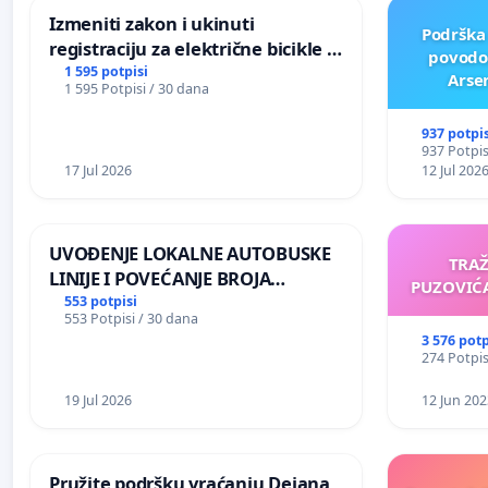
Izmeniti zakon i ukinuti
Podrška
registraciju za električne bicikle i
povodo
skutere do 250W
1 595 potpisi
Arse
1 595 Potpisi / 30 dana
komemora
937 potpis
937 Potpis
17 Jul 2026
12 Jul 202
UVOĐENJE LOKALNE AUTOBUSKE
TRA
LINIJE I POVEĆANJE BROJA
PUZOVIĆA
POLAZAKA BG VOZA ZA NASELJA
553 potpisi
553 Potpisi / 30 dana
LEVE OBALE DUNAVA
3 576 potp
274 Potpis
19 Jul 2026
12 Jun 202
Pružite podršku vraćanju Dejana