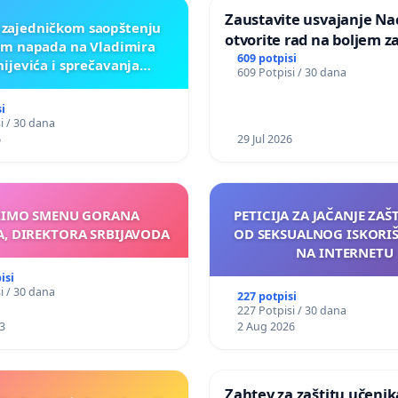
Zaustavite usvajanje Nac
 zajedničkom saopštenju
otvorite rad na boljem z
m napada na Vladimira
dobrobiti životinja
609 potpisi
nijevića i sprečavanja
609 Potpisi / 30 dana
cije žrtvama genocida u
Srebrenici
i
i / 30 dana
6
29 Jul 2026
ŽIMO SMENU GORANA
PETICIJA ZA JAČANJE ZAŠ
, DIREKTORA SRBIJAVODA
OD SEKSUALNOG ISKORI
NA INTERNETU
isi
i / 30 dana
227 potpisi
227 Potpisi / 30 dana
3
2 Aug 2026
Zahtev za zaštitu učenika