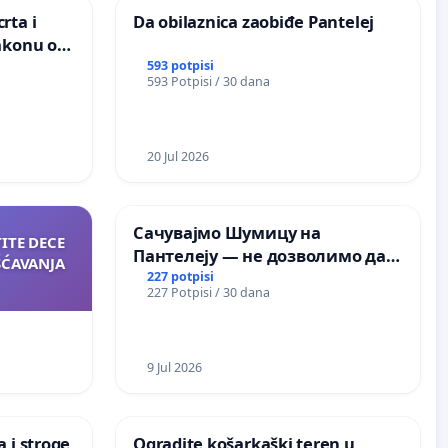
rta i
Da obilaznica zaobiđe Pantelej
akonu o
593 potpisi
593 Potpisi / 30 dana
20 Jul 2026
Сачувајмо Шумицу на
TITE DECE
Пантелеју — не дозволимо да
ŠĆAVANJA
последња зелена површина у
227 potpisi
227 Potpisi / 30 dana
Мавровској постане депонија
9 Jul 2026
 i stroge
Ogradite košarkaški teren u