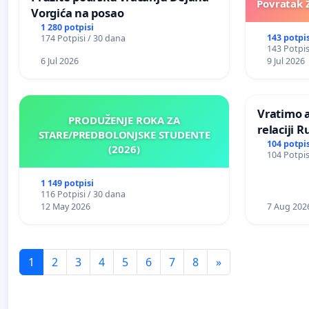
Povratak Z
Vorgića na posao
1 280 potpisi
143 potpis
174 Potpisi / 30 dana
143 Potpis
6 Jul 2026
9 Jul 2026
Vratimo a
PRODUŽENJE ROKA ZA
relaciji 
STARE/PREDBOLONJSKE STUDENTE
104 potpis
(2026)
104 Potpis
1 149 potpisi
116 Potpisi / 30 dana
12 May 2026
7 Aug 202
1
2
3
4
5
6
7
8
»