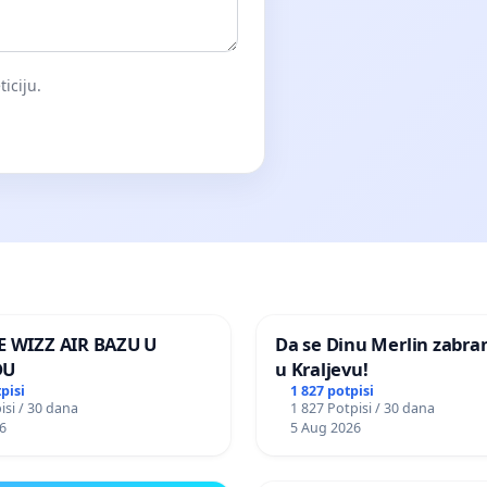
iciju.
E WIZZ AIR BAZU U
Da se Dinu Merlin zabra
DU
u Kraljevu!
pisi
1 827 potpisi
isi / 30 dana
1 827 Potpisi / 30 dana
6
5 Aug 2026