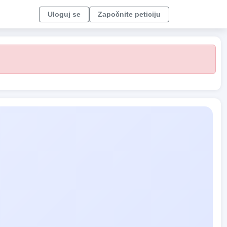
Uloguj se
Započnite peticiju