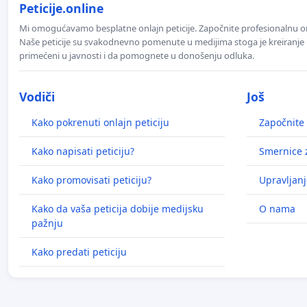
Peticije.online
Mi omogućavamo besplatne onlajn peticije. Započnite profesionalnu onla
Naše peticije su svakodnevno pomenute u medijima stoga je kreiranje p
primećeni u javnosti i da pomognete u donošenju odluka.
Vodiči
Još
Kako pokrenuti onlajn peticiju
Započnite 
Kako napisati peticiju?
Smernice z
Kako promovisati peticiju?
Upravljanj
Kako da vaša peticija dobije medijsku
O nama
pažnju
Kako predati peticiju