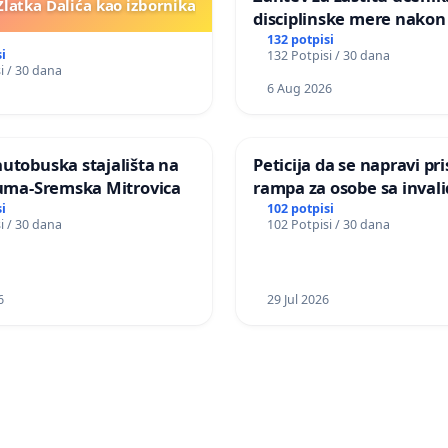
latka Dalića kao izbornika
disciplinske mere nakon 
školi
132 potpisi
i
132 Potpisi / 30 dana
i / 30 dana
6 Aug 2026
utobuska stajališta na
Peticija da se napravi pr
Ruma-Sremska Mitrovica
rampa za osobe sa invaliditetom
na nadvoznjaku u ulici Fil
i
102 potpisi
i / 30 dana
102 Potpisi / 30 dana
u Kragujevcu
6
29 Jul 2026