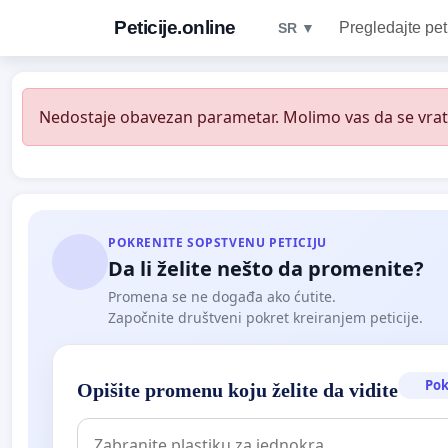
Peticije.online
Pregledajte pet
SR ▼
Nedostaje obavezan parametar. Molimo vas da se vratit
POKRENITE SOPSTVENU PETICIJU
Da li želite nešto da promenite?
Promena se ne događa ako ćutite.
Započnite društveni pokret kreiranjem peticije.
Pok
Opišite promenu koju želite da vidite