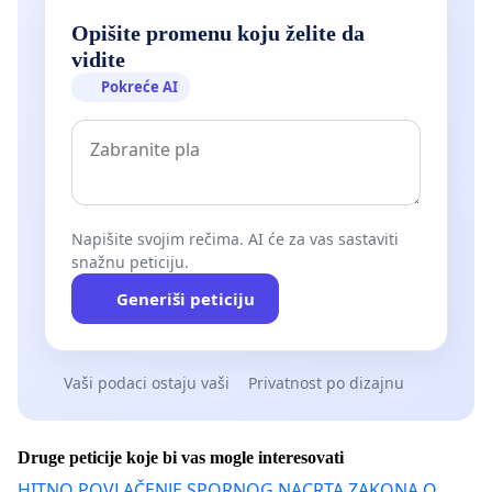
Opišite promenu koju želite da
vidite
Pokreće AI
Napišite svojim rečima. AI će za vas sastaviti
snažnu peticiju.
Generiši peticiju
Vaši podaci ostaju vaši
Privatnost po dizajnu
Druge peticije koje bi vas mogle interesovati
HITNO POVLAČENJE SPORNOG NACRTA ZAKONA O