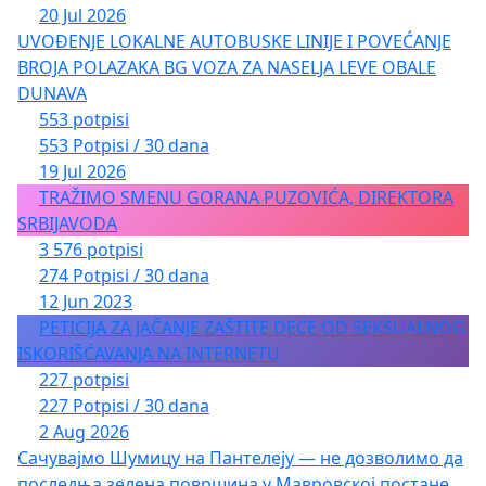
20 Jul 2026
UVOĐENJE LOKALNE AUTOBUSKE LINIJE I POVEĆANJE
BROJA POLAZAKA BG VOZA ZA NASELJA LEVE OBALE
DUNAVA
553 potpisi
553 Potpisi / 30 dana
19 Jul 2026
TRAŽIMO SMENU GORANA PUZOVIĆA, DIREKTORA
SRBIJAVODA
3 576 potpisi
274 Potpisi / 30 dana
12 Jun 2023
PETICIJA ZA JAČANJE ZAŠTITE DECE OD SEKSUALNOG
ISKORIŠĆAVANJA NA INTERNETU
227 potpisi
227 Potpisi / 30 dana
2 Aug 2026
Сачувајмо Шумицу на Пантелеју — не дозволимо да
последња зелена површина у Мавровској постане