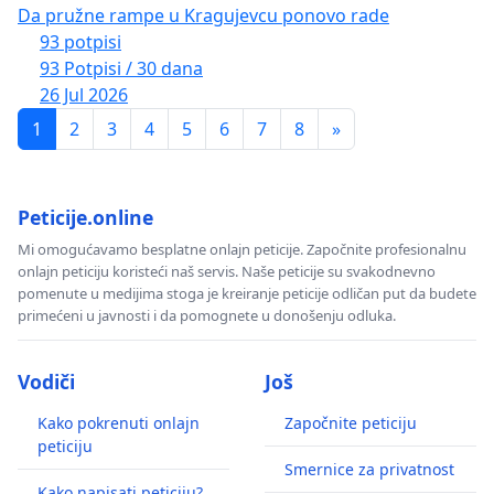
Da pružne rampe u Kragujevcu ponovo rade
93 potpisi
93 Potpisi / 30 dana
26 Jul 2026
1
2
3
4
5
6
7
8
»
Peticije.online
Mi omogućavamo besplatne onlajn peticije. Započnite profesionalnu
onlajn peticiju koristeći naš servis. Naše peticije su svakodnevno
pomenute u medijima stoga je kreiranje peticije odličan put da budete
primećeni u javnosti i da pomognete u donošenju odluka.
Vodiči
Još
Kako pokrenuti onlajn
Započnite peticiju
peticiju
Smernice za privatnost
Kako napisati peticiju?