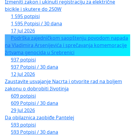
Izmeniti zakon i ukinuti registraciju za električne
bicikle i skutere do 250W
1 595 potpisi
1 595 Potpisi / 30 dana
17 Jul 2026
Podrška zajedničkom saopštenju povodom napada
na Vladimira Arsenijevića i sprečavanja komemoracije
žrtvama genocida u Srebrenici
937 potpisi
937 Potpisi / 30 dana
12 Jul 2026
Zaustavite usvajanje Nacrta i otvorite rad na boljem
zakonu o dobrobiti životinja
609 potpisi
609 Potpisi / 30 dana
29 Jul 2026
Da obilaznica zaobiđe Pantelej
593 potpisi
593 Potpisi / 30 dana