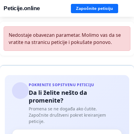
Peticije.online
Započnite peticiju
Nedostaje obavezan parametar. Molimo vas da se
vratite na stranicu peticije i pokušate ponovo.
POKRENITE SOPSTVENU PETICIJU
Da li želite nešto da
promenite?
Promena se ne događa ako ćutite.
Započnite društveni pokret kreiranjem
peticije.