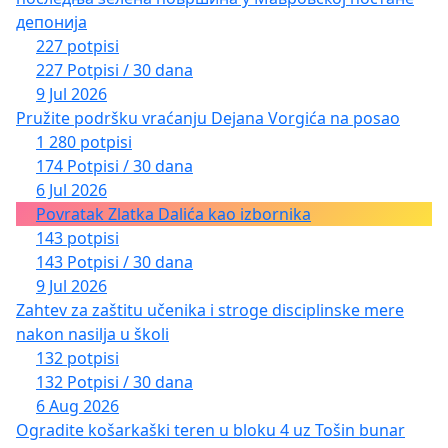
депонија
227 potpisi
227 Potpisi / 30 dana
9 Jul 2026
Pružite podršku vraćanju Dejana Vorgića na posao
1 280 potpisi
174 Potpisi / 30 dana
6 Jul 2026
Povratak Zlatka Dalića kao izbornika
143 potpisi
143 Potpisi / 30 dana
9 Jul 2026
Zahtev za zaštitu učenika i stroge disciplinske mere
nakon nasilja u školi
132 potpisi
132 Potpisi / 30 dana
6 Aug 2026
Ogradite košarkaški teren u bloku 4 uz Tošin bunar