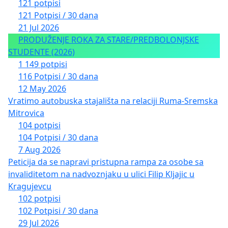
121 potpisi
121 Potpisi / 30 dana
21 Jul 2026
PRODUŽENJE ROKA ZA STARE/PREDBOLONJSKE
STUDENTE (2026)
1 149 potpisi
116 Potpisi / 30 dana
12 May 2026
Vratimo autobuska stajališta na relaciji Ruma-Sremska
Mitrovica
104 potpisi
104 Potpisi / 30 dana
7 Aug 2026
Peticija da se napravi pristupna rampa za osobe sa
invaliditetom na nadvoznjaku u ulici Filip Kljajic u
Kragujevcu
102 potpisi
102 Potpisi / 30 dana
29 Jul 2026