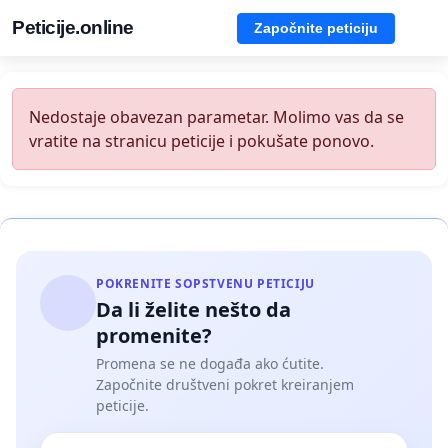
Peticije.online
Započnite peticiju
Nedostaje obavezan parametar. Molimo vas da se
vratite na stranicu peticije i pokušate ponovo.
POKRENITE SOPSTVENU PETICIJU
Da li želite nešto da
promenite?
Promena se ne događa ako ćutite.
Započnite društveni pokret kreiranjem
peticije.