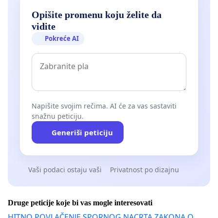
Opišite promenu koju želite da
vidite
Pokreće AI
Napišite svojim rečima. AI će za vas sastaviti
snažnu peticiju.
Generiši peticiju
Vaši podaci ostaju vaši
Privatnost po dizajnu
Druge peticije koje bi vas mogle interesovati
HITNO POVLAČENJE SPORNOG NACRTA ZAKONA O