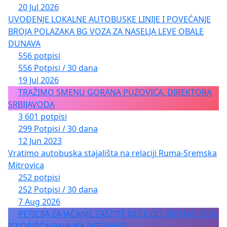
20 Jul 2026
UVOĐENJE LOKALNE AUTOBUSKE LINIJE I POVEĆANJE
BROJA POLAZAKA BG VOZA ZA NASELJA LEVE OBALE
DUNAVA
556 potpisi
556 Potpisi / 30 dana
19 Jul 2026
TRAŽIMO SMENU GORANA PUZOVIĆA, DIREKTORA
SRBIJAVODA
3 601 potpisi
299 Potpisi / 30 dana
12 Jun 2023
Vratimo autobuska stajališta na relaciji Ruma-Sremska
Mitrovica
252 potpisi
252 Potpisi / 30 dana
7 Aug 2026
PETICIJA ZA JAČANJE ZAŠTITE DECE OD SEKSUALNOG
ISKORIŠĆAVANJA NA INTERNETU