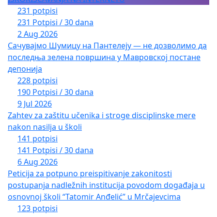
231 potpisi
231 Potpisi / 30 dana
2 Aug 2026
Сачувајмо Шумицу на Пантелеју — не дозволимо да
последња зелена површина у Мавровској постане
депонија
228 potpisi
190 Potpisi / 30 dana
9 Jul 2026
Zahtev za zaštitu učenika i stroge disciplinske mere
nakon nasilja u školi
141 potpisi
141 Potpisi / 30 dana
6 Aug 2026
Peticija za potpuno preispitivanje zakonitosti
postupanja nadležnih institucija povodom događaja u
osnovnoj školi “Tatomir Anđelić” u Mrčajevcima
123 potpisi