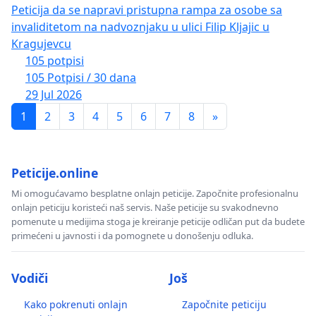
Peticija da se napravi pristupna rampa za osobe sa
invaliditetom na nadvoznjaku u ulici Filip Kljajic u
Kragujevcu
105 potpisi
105 Potpisi / 30 dana
29 Jul 2026
1
2
3
4
5
6
7
8
»
Peticije.online
Mi omogućavamo besplatne onlajn peticije. Započnite profesionalnu
onlajn peticiju koristeći naš servis. Naše peticije su svakodnevno
pomenute u medijima stoga je kreiranje peticije odličan put da budete
primećeni u javnosti i da pomognete u donošenju odluka.
Vodiči
Još
Kako pokrenuti onlajn
Započnite peticiju