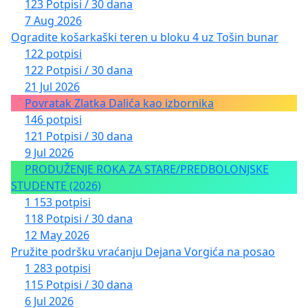
123 Potpisi / 30 dana
7 Aug 2026
Ogradite košarkaški teren u bloku 4 uz Tošin bunar
122 potpisi
122 Potpisi / 30 dana
21 Jul 2026
Povratak Zlatka Dalića kao izbornika
146 potpisi
121 Potpisi / 30 dana
9 Jul 2026
PRODUŽENJE ROKA ZA STARE/PREDBOLONJSKE
STUDENTE (2026)
1 153 potpisi
118 Potpisi / 30 dana
12 May 2026
Pružite podršku vraćanju Dejana Vorgića na posao
1 283 potpisi
115 Potpisi / 30 dana
6 Jul 2026