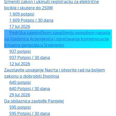
Izmeniti zakon i ukinuti registraciju za električne
bicikle i skutere do 250W
1 609 potpisi
1 609 Potpisi / 30 dana
17 Jul 2026
Podrška zajedničkom saopštenju povodom napada
na Vladimira Arsenijevića i sprečavanja komemoracije
žrtvama genocida u Srebrenici
937 potpisi
937 Potpisi / 30 dana
12 Jul 2026
Zaustavite usvajanje Nacrta i otvorite rad na boljem
zakonu o dobrobiti životinja
640 potpisi
640 Potpisi / 30 dana
29 Jul 2026
Da obilaznica zaobiđe Pantelej
595 potpisi
595 Potpisi / 30 dana