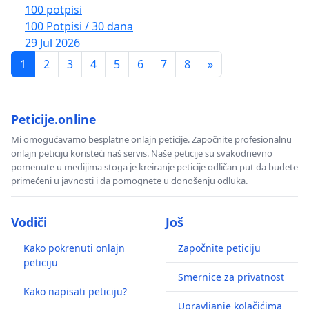
100 potpisi
100 Potpisi / 30 dana
29 Jul 2026
1
2
3
4
5
6
7
8
»
Peticije.online
Mi omogućavamo besplatne onlajn peticije. Započnite profesionalnu
onlajn peticiju koristeći naš servis. Naše peticije su svakodnevno
pomenute u medijima stoga je kreiranje peticije odličan put da budete
primećeni u javnosti i da pomognete u donošenju odluka.
Vodiči
Još
Kako pokrenuti onlajn
Započnite peticiju
peticiju
Smernice za privatnost
Kako napisati peticiju?
Upravljanje kolačićima