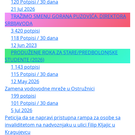
120 Potpisi / 30 dana
21 Jul 2026
TRAŽIMO SMENU GORANA PUZOVIĆA, DIREKTORA
SRBIJAVODA
3 420 potpisi
118 Potpisi / 30 dana
12 Jun 2023
PRODUŽENJE ROKA ZA STARE/PREDBOLONJSKE
STUDENTE (2026)
1 143 potpisi
115 Potpisi / 30 dana
12 May 2026
Zamena vodovodne mreže u Ostružnici
199 potpisi
101 Potpisi / 30 dana
5 Jul 2026
Peticija da se napravi pristupna rampa za osobe sa
invaliditetom na nadvoznjaku u ulici Filip Kljajic u
Kragujevcu