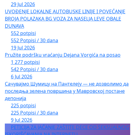
29 Jul 2026
UVOĐENJE LOKALNE AUTOBUSKE LINIJE I POVEĆANJE
BROJA POLAZAKA BG VOZA ZA NASELJA LEVE OBALE
DUNAVA
552 potpisi
552 Potpisi / 30 dana
19 Jul 2026
Pružite podršku vraćanju Dejana Vorgića na posao
1 277 potpisi
542 Potpisi / 30 dana
6 Jul 2026
Сачувајмо Шумицу на Пантелеју — не дозволимо да
последња зелена површина у Мавровској постане
депонија
225 potpisi
225 Potpisi / 30 dana
9 Jul 2026
PETICIJA ZA JAČANJE ZAŠTITE DECE OD SEKSUALNOG
ISKORIŠĆAVANJA NA INTERNETU