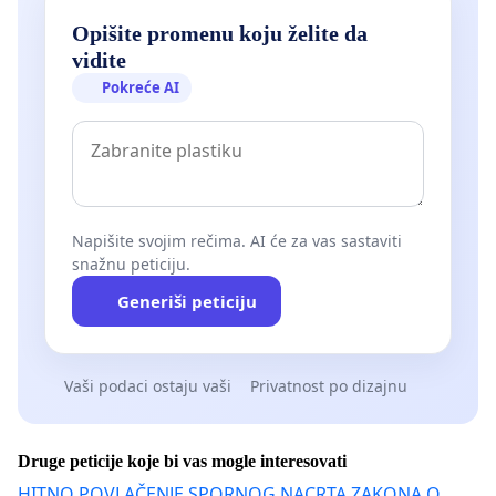
Opišite promenu koju želite da
vidite
Pokreće AI
Napišite svojim rečima. AI će za vas sastaviti
snažnu peticiju.
Generiši peticiju
Vaši podaci ostaju vaši
Privatnost po dizajnu
Druge peticije koje bi vas mogle interesovati
HITNO POVLAČENJE SPORNOG NACRTA ZAKONA O