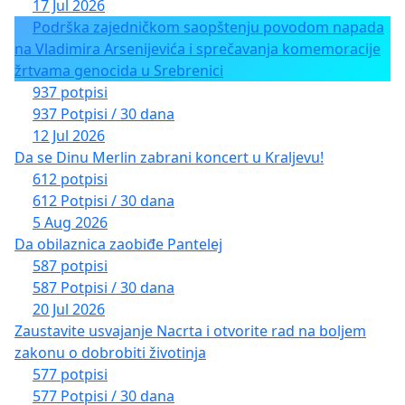
17 Jul 2026
Podrška zajedničkom saopštenju povodom napada
na Vladimira Arsenijevića i sprečavanja komemoracije
žrtvama genocida u Srebrenici
937 potpisi
937 Potpisi / 30 dana
12 Jul 2026
Da se Dinu Merlin zabrani koncert u Kraljevu!
612 potpisi
612 Potpisi / 30 dana
5 Aug 2026
Da obilaznica zaobiđe Pantelej
587 potpisi
587 Potpisi / 30 dana
20 Jul 2026
Zaustavite usvajanje Nacrta i otvorite rad na boljem
zakonu o dobrobiti životinja
577 potpisi
577 Potpisi / 30 dana