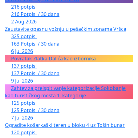
216 potpisi
216 Potpisi / 30 dana
2 Aug 2026
Zaustavite opasnu vožnju u pešačkim zonama Vršca
325 potpisi
163 Potpisi / 30 dana
6 Jul 2026
Povratak Zlatka Dalića kao izbornika
137 potpisi
137 Potpisi / 30 dana
9 Jul 2026
Zahtev za preispitivanje kategorizacije Sokobanje
kao turističkog mesta 1. kategorije
125 potpisi
125 Potpisi / 30 dana
7 Jul 2026
Ogradite košarkaški teren u bloku 4 uz Tošin bunar
120 potpisi