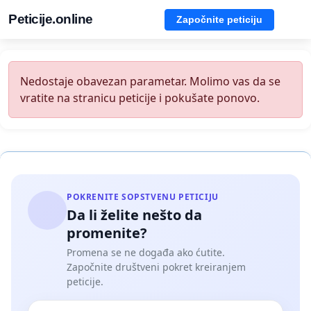
Peticije.online
Započnite peticiju
Nedostaje obavezan parametar. Molimo vas da se
vratite na stranicu peticije i pokušate ponovo.
POKRENITE SOPSTVENU PETICIJU
Da li želite nešto da
promenite?
Promena se ne događa ako ćutite.
Započnite društveni pokret kreiranjem
peticije.