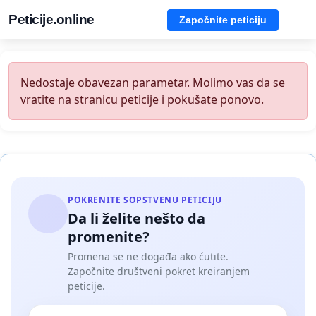
Peticije.online
Započnite peticiju
Nedostaje obavezan parametar. Molimo vas da se
vratite na stranicu peticije i pokušate ponovo.
POKRENITE SOPSTVENU PETICIJU
Da li želite nešto da
promenite?
Promena se ne događa ako ćutite.
Započnite društveni pokret kreiranjem
peticije.