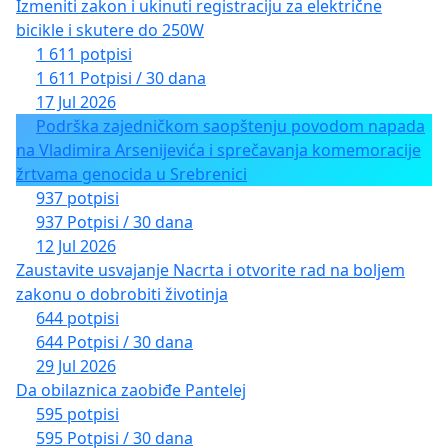
Izmeniti zakon i ukinuti registraciju za električne
bicikle i skutere do 250W
1 611 potpisi
1 611 Potpisi / 30 dana
17 Jul 2026
Podrška zajedničkom saopštenju povodom napada
na Vladimira Arsenijevića i sprečavanja komemoracije
žrtvama genocida u Srebrenici
937 potpisi
937 Potpisi / 30 dana
12 Jul 2026
Zaustavite usvajanje Nacrta i otvorite rad na boljem
zakonu o dobrobiti životinja
644 potpisi
644 Potpisi / 30 dana
29 Jul 2026
Da obilaznica zaobiđe Pantelej
595 potpisi
595 Potpisi / 30 dana