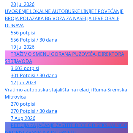
20 Jul 2026
UVOĐENJE LOKALNE AUTOBUSKE LINIJE I POVEĆANJE
BROJA POLAZAKA BG VOZA ZA NASELJA LEVE OBALE
DUNAVA
556 potpisi
556 Potpisi / 30 dana
19 Jul 2026
TRAŽIMO SMENU GORANA PUZOVIĆA, DIREKTORA
SRBIJAVODA
3 603 potpisi
301 Potpisi / 30 dana
12 Jun 2023
Vratimo autobuska stajališta na relaciji Ruma-Sremska
Mitrovica
270 potpisi
270 Potpisi / 30 dana
7 Aug 2026
PETICIJA ZA JAČANJE ZAŠTITE DECE OD SEKSUALNOG
ISKORIŠĆAVANJA NA INTERNETU