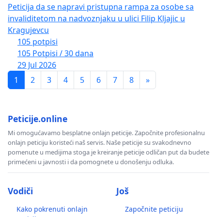
Peticija da se napravi pristupna rampa za osobe sa
invaliditetom na nadvoznjaku u ulici Filip Kljajic u
Kragujevcu
105 potpisi
105 Potpisi / 30 dana
29 Jul 2026
1
2
3
4
5
6
7
8
»
Peticije.online
Mi omogućavamo besplatne onlajn peticije. Započnite profesionalnu
onlajn peticiju koristeći naš servis. Naše peticije su svakodnevno
pomenute u medijima stoga je kreiranje peticije odličan put da budete
primećeni u javnosti i da pomognete u donošenju odluka.
Vodiči
Još
Kako pokrenuti onlajn
Započnite peticiju