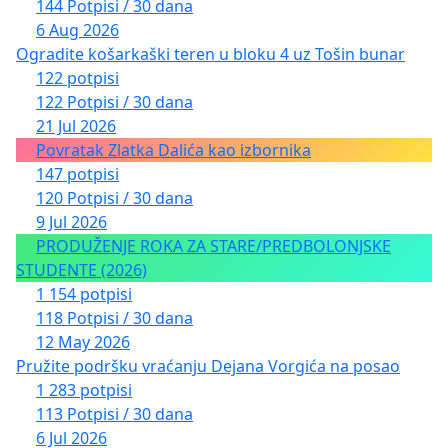
144 Potpisi / 30 dana
6 Aug 2026
Ogradite košarkaški teren u bloku 4 uz Tošin bunar
122 potpisi
122 Potpisi / 30 dana
21 Jul 2026
Povratak Zlatka Dalića kao izbornika
147 potpisi
120 Potpisi / 30 dana
9 Jul 2026
PRODUŽENJE ROKA ZA STARE/PREDBOLONJSKE
STUDENTE (2026)
1 154 potpisi
118 Potpisi / 30 dana
12 May 2026
Pružite podršku vraćanju Dejana Vorgića na posao
1 283 potpisi
113 Potpisi / 30 dana
6 Jul 2026