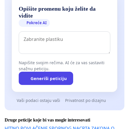
Opišite promenu koju želite da
vidite
Pokreće AI
Napišite svojim rečima. AI će za vas sastaviti
snažnu peticiju.
Generiši peticiju
Vaši podaci ostaju vaši
Privatnost po dizajnu
Druge peticije koje bi vas mogle interesovati
HITNO POVLAČENJE SPORNOG NACRTA ZAKONA O