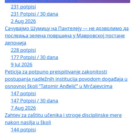
231 potpisi
231 Potpisi / 30 dana
2 Aug 2026
Сачувајмо Шумицу на Пантелеју — не дозволимо да
последња зелена површина у Мавровској постане
депонија
228 potpisi
177 Potpisi / 30 dana
9 Jul 2026
Peticija za potpuno preispitivanje zakonitosti
postupanja nadležnih institucija povodom događaja u
osnovnoj školi “Tatomir Anđelić” u Mrčajevcima
147 potpisi
147 Potpisi / 30 dana
7 Aug 2026
Zahtev za zaštitu učenika i stroge disciplinske mere
nakon nasilja u školi
144 potpisi