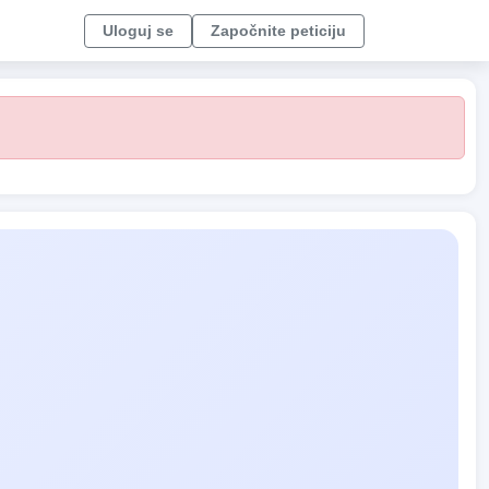
Uloguj se
Započnite peticiju