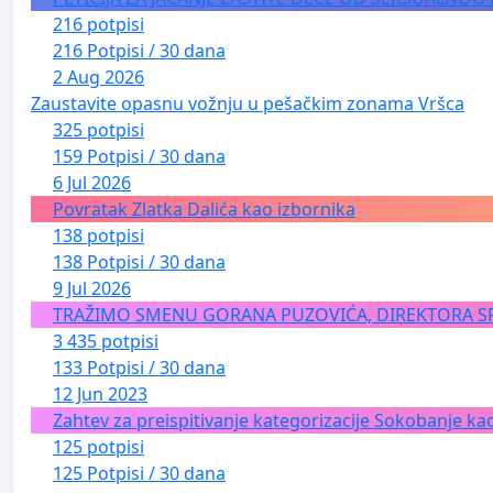
216 potpisi
216 Potpisi / 30 dana
2 Aug 2026
Zaustavite opasnu vožnju u pešačkim zonama Vršca
325 potpisi
159 Potpisi / 30 dana
6 Jul 2026
Povratak Zlatka Dalića kao izbornika
138 potpisi
138 Potpisi / 30 dana
9 Jul 2026
TRAŽIMO SMENU GORANA PUZOVIĆA, DIREKTORA S
3 435 potpisi
133 Potpisi / 30 dana
12 Jun 2023
Zahtev za preispitivanje kategorizacije Sokobanje kao
125 potpisi
125 Potpisi / 30 dana