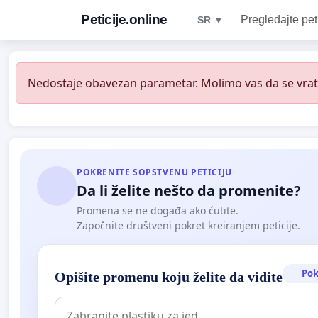
Peticije.online
Pregledajte pet
SR ▼
Nedostaje obavezan parametar. Molimo vas da se vratit
POKRENITE SOPSTVENU PETICIJU
Da li želite nešto da promenite?
Promena se ne događa ako ćutite.
Započnite društveni pokret kreiranjem peticije.
Pok
Opišite promenu koju želite da vidite