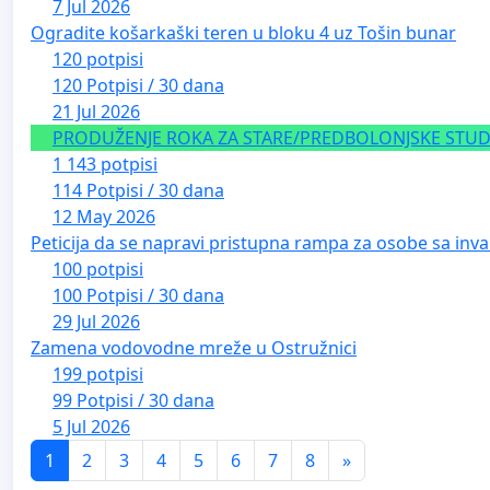
7 Jul 2026
Ogradite košarkaški teren u bloku 4 uz Tošin bunar
120 potpisi
120 Potpisi / 30 dana
21 Jul 2026
PRODUŽENJE ROKA ZA STARE/PREDBOLONJSKE STUDE
1 143 potpisi
114 Potpisi / 30 dana
12 May 2026
Peticija da se napravi pristupna rampa za osobe sa inval
100 potpisi
100 Potpisi / 30 dana
29 Jul 2026
Zamena vodovodne mreže u Ostružnici
199 potpisi
99 Potpisi / 30 dana
5 Jul 2026
1
2
3
4
5
6
7
8
»