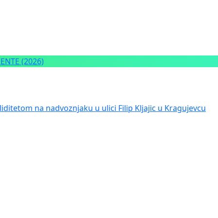
NTE (2026)
iditetom na nadvoznjaku u ulici Filip Kljajic u Kragujevcu