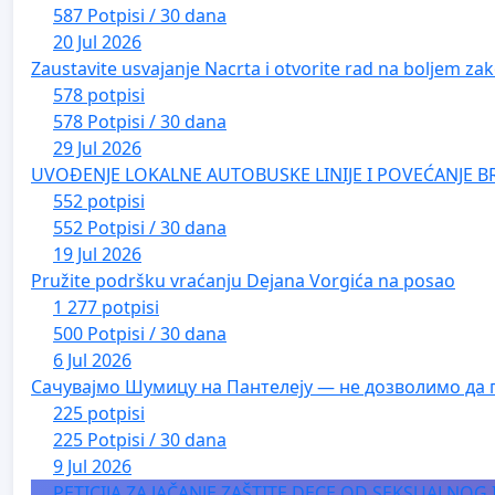
587 Potpisi / 30 dana
20 Jul 2026
Zaustavite usvajanje Nacrta i otvorite rad na boljem zak
578 potpisi
578 Potpisi / 30 dana
29 Jul 2026
UVOĐENJE LOKALNE AUTOBUSKE LINIJE I POVEĆANJE B
552 potpisi
552 Potpisi / 30 dana
19 Jul 2026
Pružite podršku vraćanju Dejana Vorgića na posao
1 277 potpisi
500 Potpisi / 30 dana
6 Jul 2026
Сачувајмо Шумицу на Пантелеју — не дозволимо да 
225 potpisi
225 Potpisi / 30 dana
9 Jul 2026
PETICIJA ZA JAČANJE ZAŠTITE DECE OD SEKSUALNOG