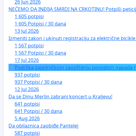
26 Jun 2026
NEĆEMO DA INĐIJA SMRDI NA CRKOTINU! Potpiši peticij
1 605 potpisi
1 605 Potpisi / 30 dana
13 Jul 2026
Izmeniti zakon i ukinuti registraciju za električne bicik
1 567 potpisi
1 567 Potpisi / 30 dana
17 Jul 2026
Podrška zajedničkom saopštenju povodom napada na 
937 potpisi
937 Potpisi / 30 dana
12 Jul 2026
Da se Dinu Merlin zabrani koncert u Kraljevu!
641 potpisi
641 Potpisi / 30 dana
5 Aug 2026
Da obilaznica zaobiđe Pantelej
587 potpisi