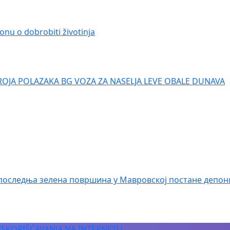
onu o dobrobiti životinja
ROJA POLAZAKA BG VOZA ZA NASELJA LEVE OBALE DUNAVA
последња зелена површина у Мавровској постане депон
 ISKORIŠĆAVANJA NA INTERNETU