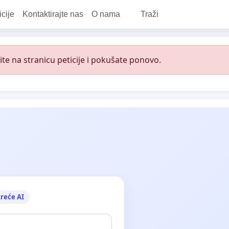
icije
Kontaktirajte nas
O nama
Traži
e na stranicu peticije i pokušate ponovo.
reće AI