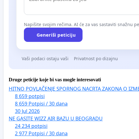
Napišite svojim rečima. AI će za vas sastaviti snažnu pet
Generiši peticiju
Vaši podaci ostaju vaši
Privatnost po dizajnu
Druge peticije koje bi vas mogle interesovati
HITNO POVLAČENJE SPORNOG NACRTA ZAKONA O IZM
8 659 potpisi
8 659 Potpisi / 30 dana
30 Jul 2026
NE GASITE WIZZ AIR BAZU U BEOGRADU
24 234 potpisi
2 977 Potpisi / 30 dana