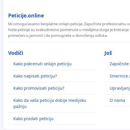
Peticije.online
Mi omogućavamo besplatne onlajn peticije. Započnite profesionalnu onla
Naše peticije su svakodnevno pomenute u medijima stoga je kreiranje p
primećeni u javnosti i da pomognete u donošenju odluka.
Vodiči
Još
Kako pokrenuti onlajn peticiju
Započnite 
Kako napisati peticiju?
Smernice z
Kako promovisati peticiju?
Upravljanj
Kako da vaša peticija dobije medijsku
O nama
pažnju
Kako predati peticiju