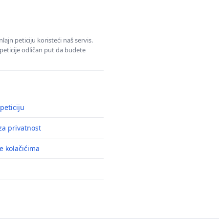
jn peticiju koristeći naš servis.
eticije odličan put da budete
peticiju
a privatnost
e kolačićima