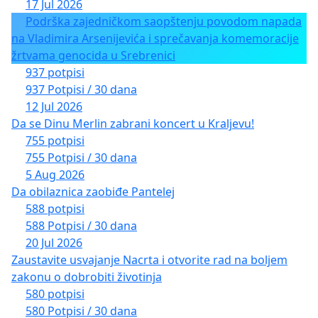
17 Jul 2026
Podrška zajedničkom saopštenju povodom napada
na Vladimira Arsenijevića i sprečavanja komemoracije
žrtvama genocida u Srebrenici
937 potpisi
937 Potpisi / 30 dana
12 Jul 2026
Da se Dinu Merlin zabrani koncert u Kraljevu!
755 potpisi
755 Potpisi / 30 dana
5 Aug 2026
Da obilaznica zaobiđe Pantelej
588 potpisi
588 Potpisi / 30 dana
20 Jul 2026
Zaustavite usvajanje Nacrta i otvorite rad na boljem
zakonu o dobrobiti životinja
580 potpisi
580 Potpisi / 30 dana