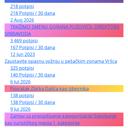
218 potpisi
218 Potpisi / 30 dana
2 Aug 2026
TRAŽIMO SMENU GORANA PUZOVIĆA, DIREKTORA
SRBIJAVODA
3 469 potpisi
167 Potpisi / 30 dana
12 Jun 2023
Zaustavite opasnu vožnju u pešačkim zonama Vršca
325 potpisi
140 Potpisi / 30 dana
6 Jul 2026
Povratak Zlatka Dalića kao izbornika
138 potpisi
138 Potpisi / 30 dana
9 Jul 2026
Zahtev za preispitivanje kategorizacije Sokobanje
kao turističkog mesta 1. kategorije