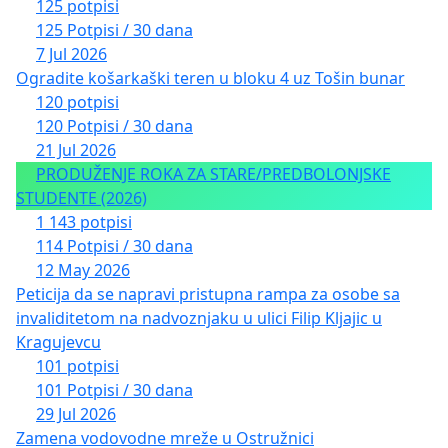
125 potpisi
125 Potpisi / 30 dana
7 Jul 2026
Ogradite košarkaški teren u bloku 4 uz Tošin bunar
120 potpisi
120 Potpisi / 30 dana
21 Jul 2026
PRODUŽENJE ROKA ZA STARE/PREDBOLONJSKE
STUDENTE (2026)
1 143 potpisi
114 Potpisi / 30 dana
12 May 2026
Peticija da se napravi pristupna rampa za osobe sa
invaliditetom na nadvoznjaku u ulici Filip Kljajic u
Kragujevcu
101 potpisi
101 Potpisi / 30 dana
29 Jul 2026
Zamena vodovodne mreže u Ostružnici