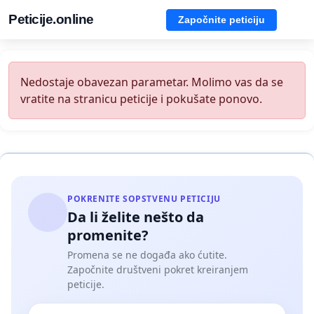
Peticije.online
Započnite peticiju
Nedostaje obavezan parametar. Molimo vas da se
vratite na stranicu peticije i pokušate ponovo.
POKRENITE SOPSTVENU PETICIJU
Da li želite nešto da
promenite?
Promena se ne događa ako ćutite.
Započnite društveni pokret kreiranjem
peticije.