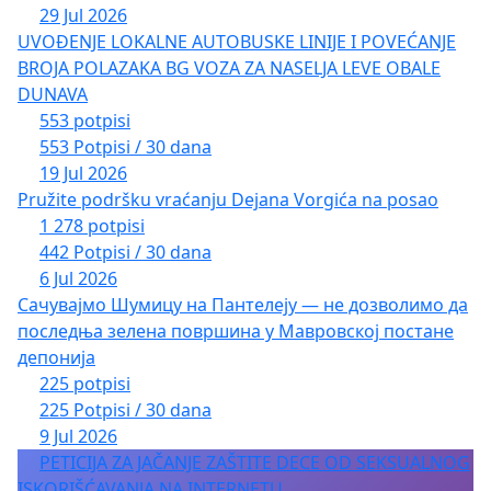
29 Jul 2026
UVOĐENJE LOKALNE AUTOBUSKE LINIJE I POVEĆANJE
BROJA POLAZAKA BG VOZA ZA NASELJA LEVE OBALE
DUNAVA
553 potpisi
553 Potpisi / 30 dana
19 Jul 2026
Pružite podršku vraćanju Dejana Vorgića na posao
1 278 potpisi
442 Potpisi / 30 dana
6 Jul 2026
Сачувајмо Шумицу на Пантелеју — не дозволимо да
последња зелена површина у Мавровској постане
депонија
225 potpisi
225 Potpisi / 30 dana
9 Jul 2026
PETICIJA ZA JAČANJE ZAŠTITE DECE OD SEKSUALNOG
ISKORIŠĆAVANJA NA INTERNETU