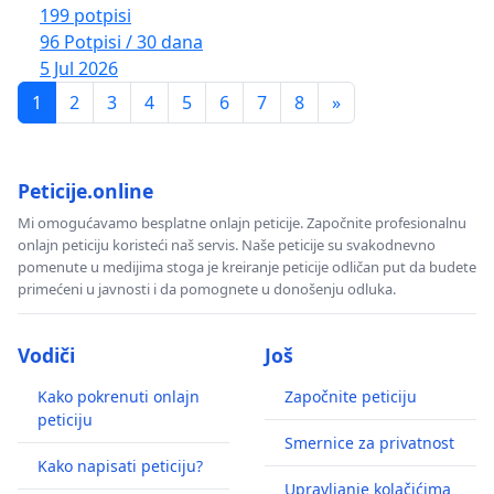
199 potpisi
96 Potpisi / 30 dana
5 Jul 2026
1
2
3
4
5
6
7
8
»
Peticije.online
Mi omogućavamo besplatne onlajn peticije. Započnite profesionalnu
onlajn peticiju koristeći naš servis. Naše peticije su svakodnevno
pomenute u medijima stoga je kreiranje peticije odličan put da budete
primećeni u javnosti i da pomognete u donošenju odluka.
Vodiči
Još
Kako pokrenuti onlajn
Započnite peticiju
peticiju
Smernice za privatnost
Kako napisati peticiju?
Upravljanje kolačićima