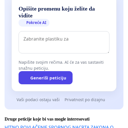
Opišite promenu koju želite da
vidite
Pokreće AI
Napišite svojim rečima. AI će za vas sastaviti
snažnu peticiju.
Generiši peticiju
Vaši podaci ostaju vaši
Privatnost po dizajnu
Druge peticije koje bi vas mogle interesovati
HITNO POVLAČENJE SPORNOG NACRTA ZAKONA O