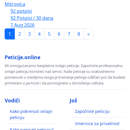
Mitrovica
92 potpisi
92 Potpisi / 30 dana
7 Aug 2026
1
2
3
4
5
6
7
8
»
Peticije.online
Mi omogućavamo besplatne onlajn peticije. Započnite profesionalnu
onlajn peticiju koristeći naš servis. Naše peticije su svakodnevno
pomenute u medijima stoga je kreiranje peticije odličan put da budete
primećeni u javnosti i da pomognete u donošenju odluka.
Vodiči
Još
Kako pokrenuti onlajn
Započnite peticiju
peticiju
Smernice za privatnost
Kako napisati peticiju?