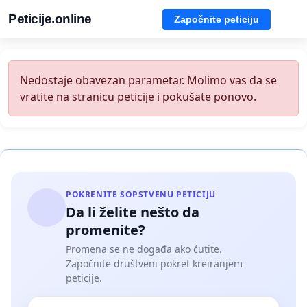
Peticije.online
Započnite peticiju
Nedostaje obavezan parametar. Molimo vas da se
vratite na stranicu peticije i pokušate ponovo.
POKRENITE SOPSTVENU PETICIJU
Da li želite nešto da
promenite?
Promena se ne događa ako ćutite.
Započnite društveni pokret kreiranjem
peticije.