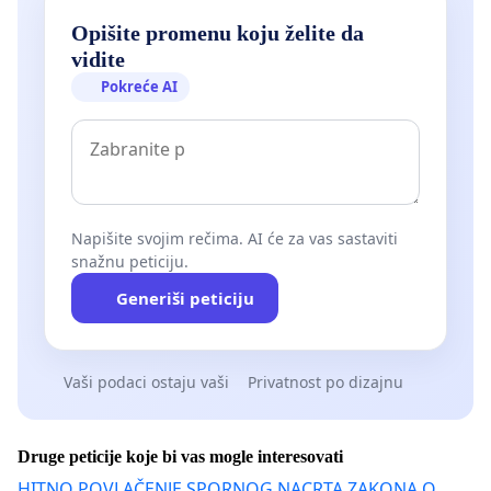
Opišite promenu koju želite da
vidite
Pokreće AI
Napišite svojim rečima. AI će za vas sastaviti
snažnu peticiju.
Generiši peticiju
Vaši podaci ostaju vaši
Privatnost po dizajnu
Druge peticije koje bi vas mogle interesovati
HITNO POVLAČENJE SPORNOG NACRTA ZAKONA O