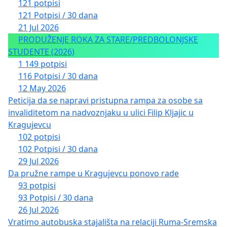
121 potpisi
121 Potpisi / 30 dana
21 Jul 2026
PRODUŽENJE ROKA ZA STARE/PREDBOLONJSKE
STUDENTE (2026)
1 149 potpisi
116 Potpisi / 30 dana
12 May 2026
Peticija da se napravi pristupna rampa za osobe sa
invaliditetom na nadvoznjaku u ulici Filip Kljajic u
Kragujevcu
102 potpisi
102 Potpisi / 30 dana
29 Jul 2026
Da pružne rampe u Kragujevcu ponovo rade
93 potpisi
93 Potpisi / 30 dana
26 Jul 2026
Vratimo autobuska stajališta na relaciji Ruma-Sremska