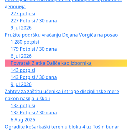
депонија
227 potpisi
227 Potpisi / 30 dana
9 Jul 2026
Pružite podršku vraćanju Dejana Vorgića na posao
1 280 potpisi
179 Potpisi / 30 dana
6 Jul 2026
Povratak Zlatka Dalića kao izbornika
143 potpisi
143 Potpisi / 30 dana
9 Jul 2026
Zahtev za zaštitu učenika i stroge disciplinske mere
nakon nasilja u školi
132 potpisi
132 Potpisi / 30 dana
6 Aug 2026
Ogradite košarkaški teren u bloku 4 uz Tošin bunar