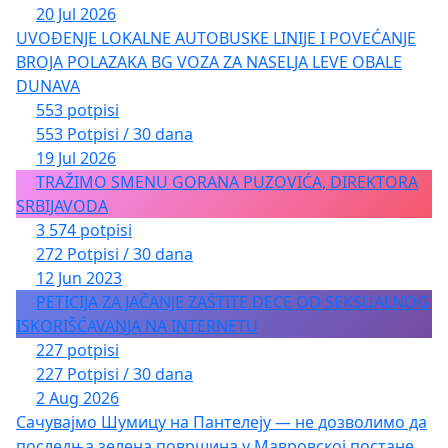
20 Jul 2026
UVOĐENJE LOKALNE AUTOBUSKE LINIJE I POVEĆANJE
BROJA POLAZAKA BG VOZA ZA NASELJA LEVE OBALE
DUNAVA
553 potpisi
553 Potpisi / 30 dana
19 Jul 2026
TRAŽIMO SMENU GORANA PUZOVIĆA, DIREKTORA
SRBIJAVODA
3 574 potpisi
272 Potpisi / 30 dana
12 Jun 2023
PETICIJA ZA JAČANJE ZAŠTITE DECE OD SEKSUALNOG
ISKORIŠĆAVANJA NA INTERNETU
227 potpisi
227 Potpisi / 30 dana
2 Aug 2026
Сачувајмо Шумицу на Пантелеју — не дозволимо да
последња зелена површина у Мавровској постане