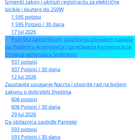
Izmeniti zakon i ukinuti registraciju za električne
bicikle i skutere do 250W
1 595 potpisi
1 595 Potpisi / 30 dana
17 Jul 2026
Podrška zajedničkom saopštenju povodom napada
na Vladimira Arsenijevića i sprečavanja komemoracije
žrtvama genocida u Srebrenici
937 potpisi
937 Potpisi / 30 dana
12 Jul 2026
Zaustavite usvajanje Nacrta i otvorite rad na boljem
zakonu o dobrobiti životinja
608 potpisi
608 Potpisi / 30 dana
29 Jul 2026
Da obilaznica zaobiđe Pantelej
593 potpisi
593 Potpisi / 30 dana