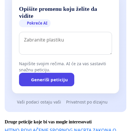
Opišite promenu koju želite da
vidite
Pokreće AI
Napišite svojim rečima. AI će za vas sastaviti
snažnu peticiju.
Generiši peticiju
Vaši podaci ostaju vaši
Privatnost po dizajnu
Druge peticije koje bi vas mogle interesovati
HITNO POVLAČENJE SPORNOG NACRTA ZAKONA O