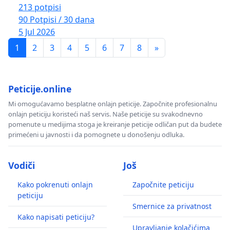
213 potpisi
90 Potpisi / 30 dana
5 Jul 2026
1
2
3
4
5
6
7
8
»
Peticije.online
Mi omogućavamo besplatne onlajn peticije. Započnite profesionalnu
onlajn peticiju koristeći naš servis. Naše peticije su svakodnevno
pomenute u medijima stoga je kreiranje peticije odličan put da budete
primećeni u javnosti i da pomognete u donošenju odluka.
Vodiči
Još
Kako pokrenuti onlajn
Započnite peticiju
peticiju
Smernice za privatnost
Kako napisati peticiju?
Upravljanje kolačićima