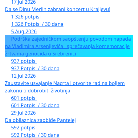
17 Jul 2026
Da se Dinu Merlin zabrani koncert u Kraljevu!
1 326 potpisi
1 326 Potpisi / 30 dana
5 Aug 2026
Podrška zajedničkom saopštenju povodom napada
na Vladimira Arsenijevića i sprečavanja komemoracije
žrtvama genocida u Srebrenici
937 potpisi
937 Potpisi / 30 dana
12 Jul 2026
Zaustavite usvajanje Nacrta i otvorite rad na boljem
zakonu o dobrobiti životinja
601 potpisi
601 Potpisi / 30 dana
29 Jul 2026
Da obilaznica zaobiđe Pantelej
592 potpisi
592 Potpisi / 30 dana