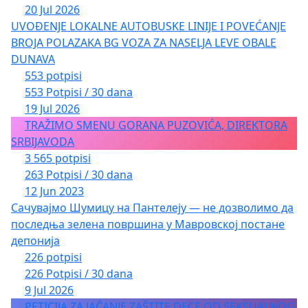
20 Jul 2026
UVOĐENJE LOKALNE AUTOBUSKE LINIJE I POVEĆANJE
BROJA POLAZAKA BG VOZA ZA NASELJA LEVE OBALE
DUNAVA
553 potpisi
553 Potpisi / 30 dana
19 Jul 2026
TRAŽIMO SMENU GORANA PUZOVIĆA, DIREKTORA
SRBIJAVODA
3 565 potpisi
263 Potpisi / 30 dana
12 Jun 2023
Сачувајмо Шумицу на Пантелеју — не дозволимо да
последња зелена површина у Мавровској постане
депонија
226 potpisi
226 Potpisi / 30 dana
9 Jul 2026
PETICIJA ZA JAČANJE ZAŠTITE DECE OD SEKSUALNOG