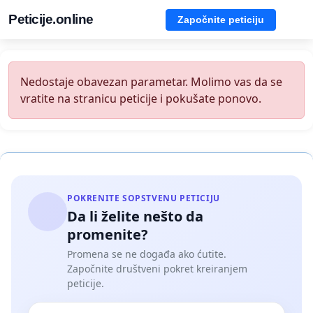
Peticije.online
Započnite peticiju
Nedostaje obavezan parametar. Molimo vas da se
vratite na stranicu peticije i pokušate ponovo.
POKRENITE SOPSTVENU PETICIJU
Da li želite nešto da
promenite?
Promena se ne događa ako ćutite.
Započnite društveni pokret kreiranjem
peticije.