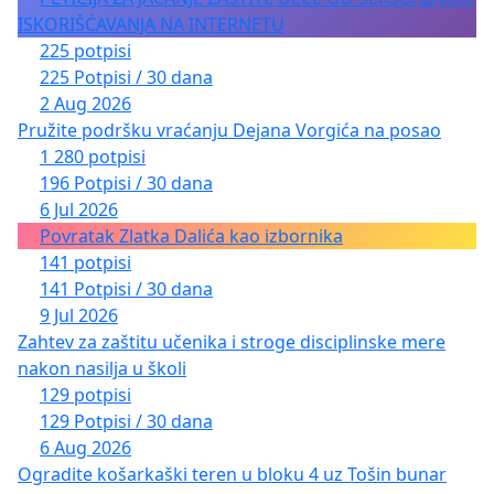
ISKORIŠĆAVANJA NA INTERNETU
225 potpisi
225 Potpisi / 30 dana
2 Aug 2026
Pružite podršku vraćanju Dejana Vorgića na posao
1 280 potpisi
196 Potpisi / 30 dana
6 Jul 2026
Povratak Zlatka Dalića kao izbornika
141 potpisi
141 Potpisi / 30 dana
9 Jul 2026
Zahtev za zaštitu učenika i stroge disciplinske mere
nakon nasilja u školi
129 potpisi
129 Potpisi / 30 dana
6 Aug 2026
Ogradite košarkaški teren u bloku 4 uz Tošin bunar