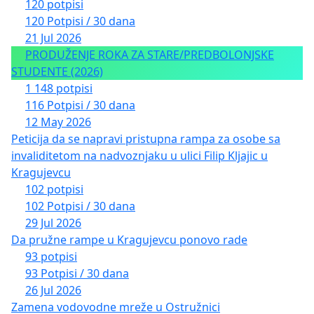
120 potpisi
120 Potpisi / 30 dana
21 Jul 2026
PRODUŽENJE ROKA ZA STARE/PREDBOLONJSKE
STUDENTE (2026)
1 148 potpisi
116 Potpisi / 30 dana
12 May 2026
Peticija da se napravi pristupna rampa za osobe sa
invaliditetom na nadvoznjaku u ulici Filip Kljajic u
Kragujevcu
102 potpisi
102 Potpisi / 30 dana
29 Jul 2026
Da pružne rampe u Kragujevcu ponovo rade
93 potpisi
93 Potpisi / 30 dana
26 Jul 2026
Zamena vodovodne mreže u Ostružnici