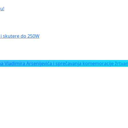
u!
le i skutere do 250W
Vladimira Arsenijevića i sprečavanja komemoracije žrtvam