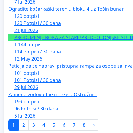
7 Jul 2026
Ogradite košarkaški teren u bloku 4 uz Tošin bunar
120 potpisi
120 Potpisi / 30 dana
21 Jul 2026
PRODUŽENJE ROKA ZA STARE/PREDBOLONJSKE STUDE
1 144 potpisi
114 Potpisi / 30 dana
12 May 2026
Peticija da se napravi pristupna rampa za osobe sa inval
101 potpisi
101 Potpisi / 30 dana
29 Jul 2026
Zamena vodovodne mreže u Ostružnici
199 potpisi
96 Potpisi / 30 dana
5 Jul 2026
1
2
3
4
5
6
7
8
»