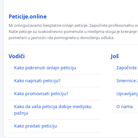
Peticije.online
Mi omogućavamo besplatne onlajn peticije. Započnite profesionalnu onla
Naše peticije su svakodnevno pomenute u medijima stoga je kreiranje p
primećeni u javnosti i da pomognete u donošenju odluka.
Vodiči
Još
Kako pokrenuti onlajn peticiju
Započnite 
Kako napisati peticiju?
Smernice z
Kako promovisati peticiju?
Upravljanj
Kako da vaša peticija dobije medijsku
O nama
pažnju
Kako predati peticiju