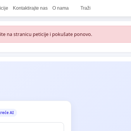
icije
Kontaktirajte nas
O nama
Traži
e na stranicu peticije i pokušate ponovo.
reće AI