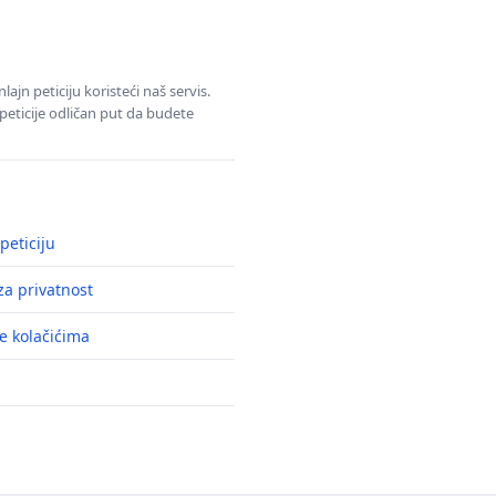
jn peticiju koristeći naš servis.
eticije odličan put da budete
peticiju
a privatnost
e kolačićima