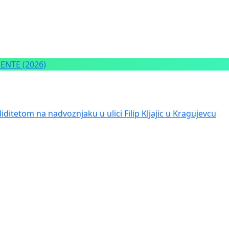
NTE (2026)
iditetom na nadvoznjaku u ulici Filip Kljajic u Kragujevcu