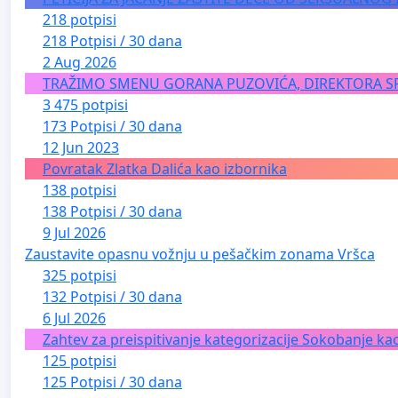
218 potpisi
218 Potpisi / 30 dana
2 Aug 2026
TRAŽIMO SMENU GORANA PUZOVIĆA, DIREKTORA S
3 475 potpisi
173 Potpisi / 30 dana
12 Jun 2023
Povratak Zlatka Dalića kao izbornika
138 potpisi
138 Potpisi / 30 dana
9 Jul 2026
Zaustavite opasnu vožnju u pešačkim zonama Vršca
325 potpisi
132 Potpisi / 30 dana
6 Jul 2026
Zahtev za preispitivanje kategorizacije Sokobanje kao
125 potpisi
125 Potpisi / 30 dana