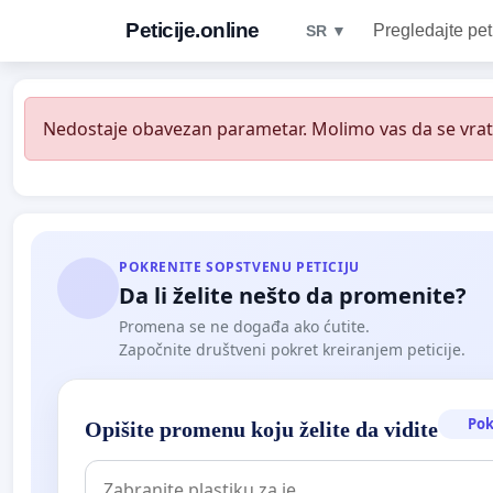
Peticije.online
Pregledajte pet
SR ▼
Nedostaje obavezan parametar. Molimo vas da se vratit
POKRENITE SOPSTVENU PETICIJU
Da li želite nešto da promenite?
Promena se ne događa ako ćutite.
Započnite društveni pokret kreiranjem peticije.
Pok
Opišite promenu koju želite da vidite