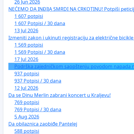
26 Jun 2026
NEĆEMO DA INĐIJA SMRDI NA CRKOTINU! Potpiši peticij
1 607 potpisi
1 607 Potpisi / 30 dana
13 Jul 2026
Izmeniti zakon i ukinuti registraciju za električne bicik
1 569 potpisi
1 569 Potpisi / 30 dana
17 Jul 2026
Podrška zajedničkom saopštenju povodom napada na 
937 potpisi
937 Potpisi / 30 dana
12 Jul 2026
Da se Dinu Merlin zabrani koncert u Kraljevu!
769 potpisi
769 Potpisi / 30 dana
5 Aug 2026
Da obilaznica zaobiđe Pantelej
588 potpisi