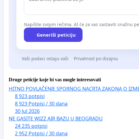
Napišite svojim rečima. AI će za vas sastaviti snažnu pet
Generiši peticiju
Vaši podaci ostaju vaši
Privatnost po dizajnu
Druge peticije koje bi vas mogle interesovati
HITNO POVLAČENJE SPORNOG NACRTA ZAKONA O IZM
8 923 potpisi
8 923 Potpisi / 30 dana
30 Jul 2026
NE GASITE WIZZ AIR BAZU U BEOGRADU
24 235 potpisi
2 952 Potpisi / 30 dana