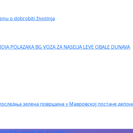
onu o dobrobiti životinja
ROJA POLAZAKA BG VOZA ZA NASELJA LEVE OBALE DUNAVA
последња зелена површина у Мавровској постане депон
 ISKORIŠĆAVANJA NA INTERNETU