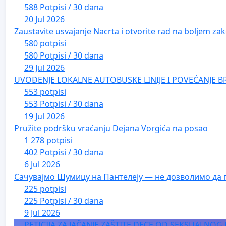
588 Potpisi / 30 dana
20 Jul 2026
Zaustavite usvajanje Nacrta i otvorite rad na boljem zak
580 potpisi
580 Potpisi / 30 dana
29 Jul 2026
UVOĐENJE LOKALNE AUTOBUSKE LINIJE I POVEĆANJE B
553 potpisi
553 Potpisi / 30 dana
19 Jul 2026
Pružite podršku vraćanju Dejana Vorgića na posao
1 278 potpisi
402 Potpisi / 30 dana
6 Jul 2026
Сачувајмо Шумицу на Пантелеју — не дозволимо да 
225 potpisi
225 Potpisi / 30 dana
9 Jul 2026
PETICIJA ZA JAČANJE ZAŠTITE DECE OD SEKSUALNOG