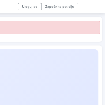
Uloguj se
Započnite peticiju