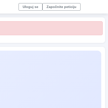
Uloguj se
Započnite peticiju