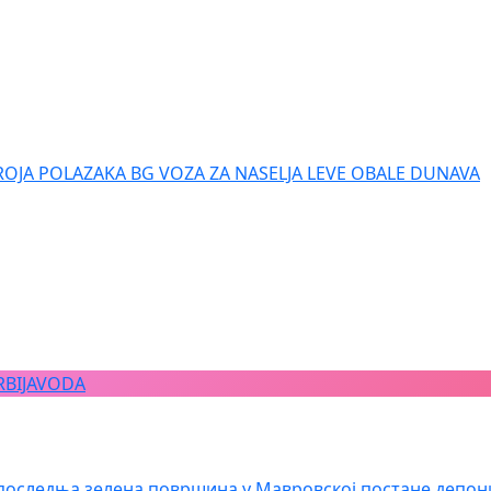
ROJA POLAZAKA BG VOZA ZA NASELJA LEVE OBALE DUNAVA
RBIJAVODA
последња зелена површина у Мавровској постане депон