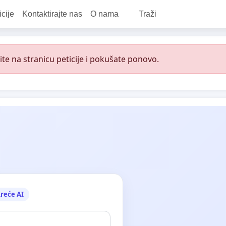
icije
Kontaktirajte nas
O nama
Traži
e na stranicu peticije i pokušate ponovo.
reće AI