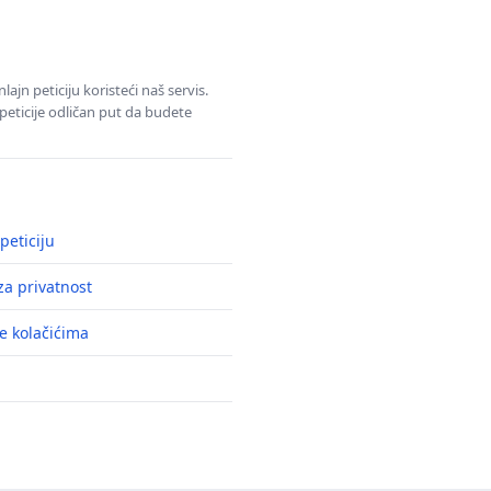
jn peticiju koristeći naš servis.
eticije odličan put da budete
peticiju
a privatnost
e kolačićima