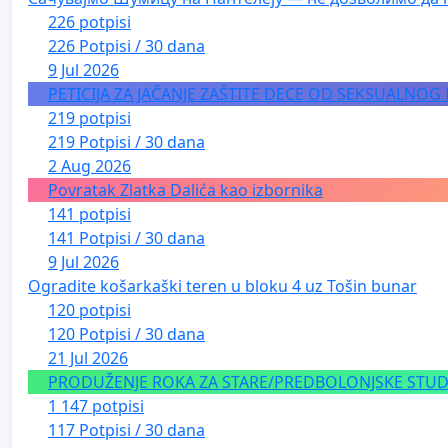
226 potpisi
226 Potpisi / 30 dana
9 Jul 2026
PETICIJA ZA JAČANJE ZAŠTITE DECE OD SEKSUALNOG
219 potpisi
219 Potpisi / 30 dana
2 Aug 2026
Povratak Zlatka Dalića kao izbornika
141 potpisi
141 Potpisi / 30 dana
9 Jul 2026
Ogradite košarkaški teren u bloku 4 uz Tošin bunar
120 potpisi
120 Potpisi / 30 dana
21 Jul 2026
PRODUŽENJE ROKA ZA STARE/PREDBOLONJSKE STUDE
1 147 potpisi
117 Potpisi / 30 dana