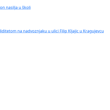
n nasilja u školi
iditetom na nadvoznjaku u ulici Filip Kljajic u Kragujevcu