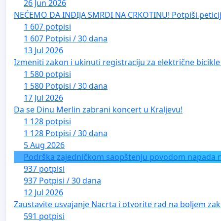
26 Jun 2026
NEĆEMO DA INĐIJA SMRDI NA CRKOTINU! Potpiši peticij
1 607 potpisi
1 607 Potpisi / 30 dana
13 Jul 2026
Izmeniti zakon i ukinuti registraciju za električne bicik
1 580 potpisi
1 580 Potpisi / 30 dana
17 Jul 2026
Da se Dinu Merlin zabrani koncert u Kraljevu!
1 128 potpisi
1 128 Potpisi / 30 dana
5 Aug 2026
Podrška zajedničkom saopštenju povodom napada na 
937 potpisi
937 Potpisi / 30 dana
12 Jul 2026
Zaustavite usvajanje Nacrta i otvorite rad na boljem zak
591 potpisi