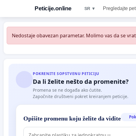
Peticije.online
Pregledajte pet
SR ▼
Nedostaje obavezan parametar. Molimo vas da se vratit
POKRENITE SOPSTVENU PETICIJU
Da li želite nešto da promenite?
Promena se ne događa ako ćutite.
Započnite društveni pokret kreiranjem peticije.
Pok
Opišite promenu koju želite da vidite