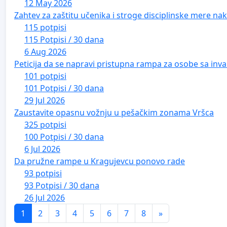
12 May 2026
Zahtev za zaštitu učenika i stroge disciplinske mere nako
115 potpisi
115 Potpisi / 30 dana
6 Aug 2026
Peticija da se napravi pristupna rampa za osobe sa inval
101 potpisi
101 Potpisi / 30 dana
29 Jul 2026
Zaustavite opasnu vožnju u pešačkim zonama Vršca
325 potpisi
100 Potpisi / 30 dana
6 Jul 2026
Da pružne rampe u Kragujevcu ponovo rade
93 potpisi
93 Potpisi / 30 dana
26 Jul 2026
1
2
3
4
5
6
7
8
»