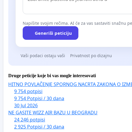
Napišite svojim rečima. AI će za vas sastaviti snažnu pet
Generiši peticiju
Vaši podaci ostaju vaši
Privatnost po dizajnu
Druge peticije koje bi vas mogle interesovati
HITNO POVLAČENJE SPORNOG NACRTA ZAKONA O IZM
9 754 potpisi
9 754 Potpisi / 30 dana
30 Jul 2026
NE GASITE WIZZ AIR BAZU U BEOGRADU
24 246 potpisi
2 925 Potpisi / 30 dana