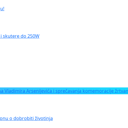
u!
le i skutere do 250W
Vladimira Arsenijevića i sprečavanja komemoracije žrtvam
onu o dobrobiti životinja