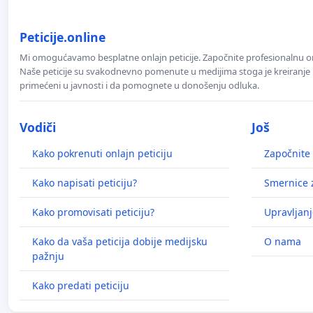
Peticije.online
Mi omogućavamo besplatne onlajn peticije. Započnite profesionalnu onla
Naše peticije su svakodnevno pomenute u medijima stoga je kreiranje p
primećeni u javnosti i da pomognete u donošenju odluka.
Vodiči
Još
Kako pokrenuti onlajn peticiju
Započnite 
Kako napisati peticiju?
Smernice z
Kako promovisati peticiju?
Upravljanj
Kako da vaša peticija dobije medijsku
O nama
pažnju
Kako predati peticiju