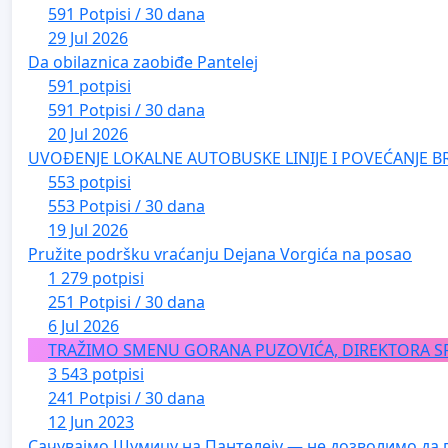
591 Potpisi / 30 dana
29 Jul 2026
Da obilaznica zaobiđe Pantelej
591 potpisi
591 Potpisi / 30 dana
20 Jul 2026
UVOĐENJE LOKALNE AUTOBUSKE LINIJE I POVEĆANJE B
553 potpisi
553 Potpisi / 30 dana
19 Jul 2026
Pružite podršku vraćanju Dejana Vorgića na posao
1 279 potpisi
251 Potpisi / 30 dana
6 Jul 2026
TRAŽIMO SMENU GORANA PUZOVIĆA, DIREKTORA S
3 543 potpisi
241 Potpisi / 30 dana
12 Jun 2023
Сачувајмо Шумицу на Пантелеју — не дозволимо да 