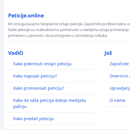
Peticije.online
Mi omogućavamo besplatne onlajn peticije. Započnite profesionalnu onla
Naše peticije su svakodnevno pomenute u medijima stoga je kreiranje p
primećeni u javnosti i da pomognete u donošenju odluka.
Vodiči
Još
Kako pokrenuti onlajn peticiju
Započnite 
Kako napisati peticiju?
Smernice z
Kako promovisati peticiju?
Upravljanj
Kako da vaša peticija dobije medijsku
O nama
pažnju
Kako predati peticiju