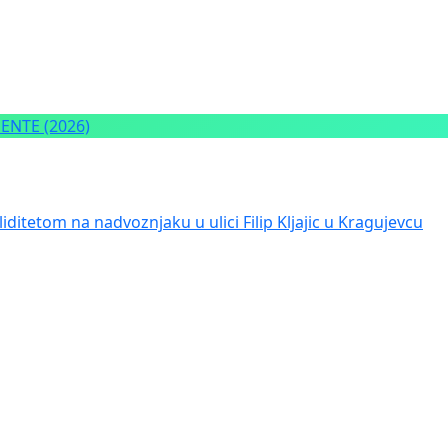
NTE (2026)
iditetom na nadvoznjaku u ulici Filip Kljajic u Kragujevcu