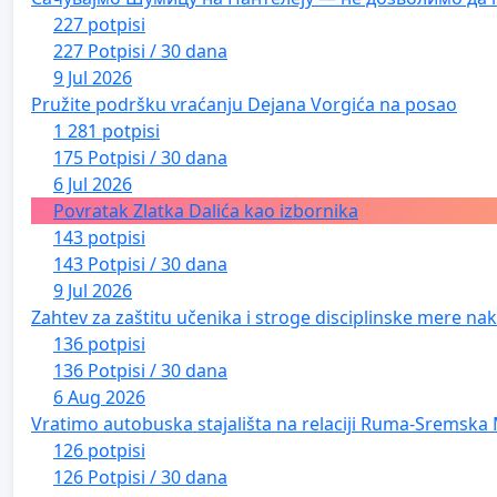
227 potpisi
227 Potpisi / 30 dana
9 Jul 2026
Pružite podršku vraćanju Dejana Vorgića na posao
1 281 potpisi
175 Potpisi / 30 dana
6 Jul 2026
Povratak Zlatka Dalića kao izbornika
143 potpisi
143 Potpisi / 30 dana
9 Jul 2026
Zahtev za zaštitu učenika i stroge disciplinske mere nako
136 potpisi
136 Potpisi / 30 dana
6 Aug 2026
Vratimo autobuska stajališta na relaciji Ruma-Sremska 
126 potpisi
126 Potpisi / 30 dana