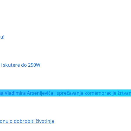
u!
le i skutere do 250W
Vladimira Arsenijevića i sprečavanja komemoracije žrtvam
onu o dobrobiti životinja