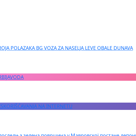
ROJA POLAZAKA BG VOZA ZA NASELJA LEVE OBALE DUNAVA
RBIJAVODA
 ISKORIŠĆAVANJA NA INTERNETU
последња зелена површина у Мавровској постане депон