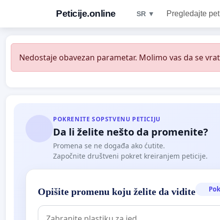
Peticije.online
Pregledajte pet
SR ▼
Nedostaje obavezan parametar. Molimo vas da se vratit
POKRENITE SOPSTVENU PETICIJU
Da li želite nešto da promenite?
Promena se ne događa ako ćutite.
Započnite društveni pokret kreiranjem peticije.
Pok
Opišite promenu koju želite da vidite