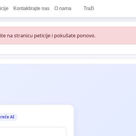
icije
Kontaktirajte nas
O nama
Traži
e na stranicu peticije i pokušate ponovo.
reće AI