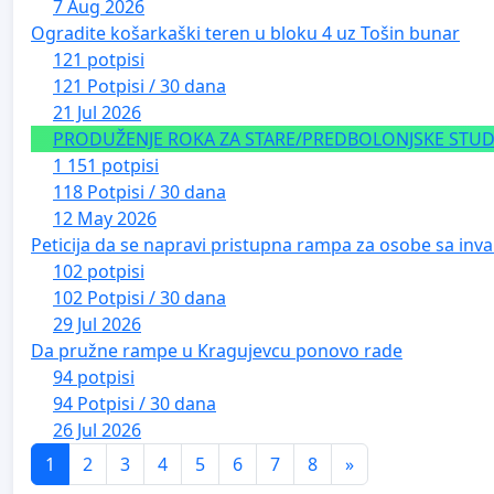
7 Aug 2026
Ogradite košarkaški teren u bloku 4 uz Tošin bunar
121 potpisi
121 Potpisi / 30 dana
21 Jul 2026
PRODUŽENJE ROKA ZA STARE/PREDBOLONJSKE STUDE
1 151 potpisi
118 Potpisi / 30 dana
12 May 2026
Peticija da se napravi pristupna rampa za osobe sa inval
102 potpisi
102 Potpisi / 30 dana
29 Jul 2026
Da pružne rampe u Kragujevcu ponovo rade
94 potpisi
94 Potpisi / 30 dana
26 Jul 2026
1
2
3
4
5
6
7
8
»