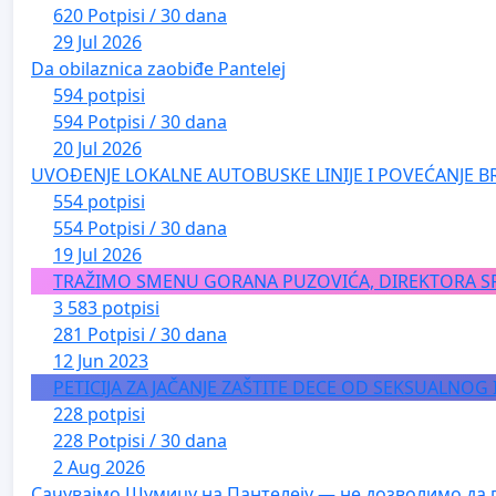
620 Potpisi / 30 dana
29 Jul 2026
Da obilaznica zaobiđe Pantelej
594 potpisi
594 Potpisi / 30 dana
20 Jul 2026
UVOĐENJE LOKALNE AUTOBUSKE LINIJE I POVEĆANJE B
554 potpisi
554 Potpisi / 30 dana
19 Jul 2026
TRAŽIMO SMENU GORANA PUZOVIĆA, DIREKTORA S
3 583 potpisi
281 Potpisi / 30 dana
12 Jun 2023
PETICIJA ZA JAČANJE ZAŠTITE DECE OD SEKSUALNOG
228 potpisi
228 Potpisi / 30 dana
2 Aug 2026
Сачувајмо Шумицу на Пантелеју — не дозволимо да 