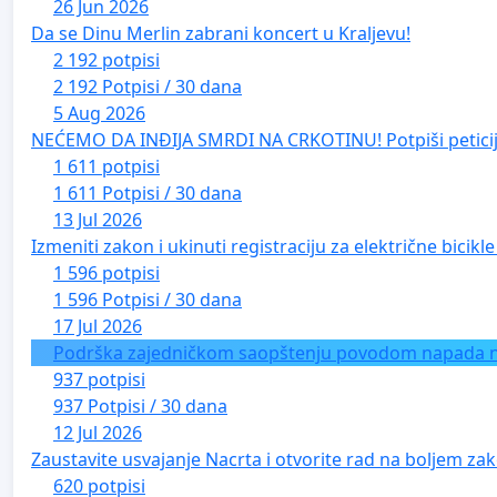
26 Jun 2026
Da se Dinu Merlin zabrani koncert u Kraljevu!
2 192 potpisi
2 192 Potpisi / 30 dana
5 Aug 2026
NEĆEMO DA INĐIJA SMRDI NA CRKOTINU! Potpiši peticij
1 611 potpisi
1 611 Potpisi / 30 dana
13 Jul 2026
Izmeniti zakon i ukinuti registraciju za električne bicik
1 596 potpisi
1 596 Potpisi / 30 dana
17 Jul 2026
Podrška zajedničkom saopštenju povodom napada na 
937 potpisi
937 Potpisi / 30 dana
12 Jul 2026
Zaustavite usvajanje Nacrta i otvorite rad na boljem zak
620 potpisi