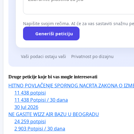
Napišite svojim rečima. AI će za vas sastaviti snažnu pet
Generiši peticiju
Vaši podaci ostaju vaši
Privatnost po dizajnu
Druge peticije koje bi vas mogle interesovati
HITNO POVLAČENJE SPORNOG NACRTA ZAKONA O IZM
11 438 potpisi
11 438 Potpisi / 30 dana
30 Jul 2026
NE GASITE WIZZ AIR BAZU U BEOGRADU
24 259 potpisi
2 903 Potpisi / 30 dana