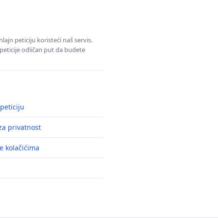
jn peticiju koristeći naš servis.
eticije odličan put da budete
peticiju
a privatnost
e kolačićima