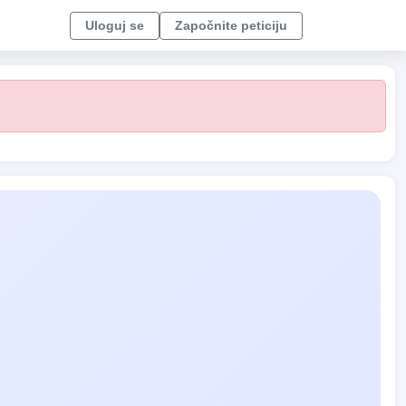
Uloguj se
Započnite peticiju