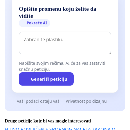
Opišite promenu koju želite da
vidite
Pokreće AI
Napišite svojim rečima. AI će za vas sastaviti
snažnu peticiju.
Generiši peticiju
Vaši podaci ostaju vaši
Privatnost po dizajnu
Druge peticije koje bi vas mogle interesovati
HITNO POVLAČENJE SPORNOG NACRTA ZAKONA O