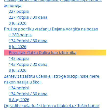
депонија
227 potpisi
227 Potpisi / 30 dana
9 Jul 2026
Pružite podršku vraćanju Dejana Vorgića na posao
1 280 potpisi
174 Potpisi / 30 dana
6 Jul 2026
Povratak Zlatka Dalića kao izbornika
143 potpisi
143 Potpisi / 30 dana
9 Jul 2026
Zahtev za zaštitu učenika i stroge disciplinske mere
nakon nasilja u školi
134 potpisi
134 Potpisi / 30 dana
6 Aug 2026
Ogradite košarkaški teren u bloku 4 uz Tošin bunar