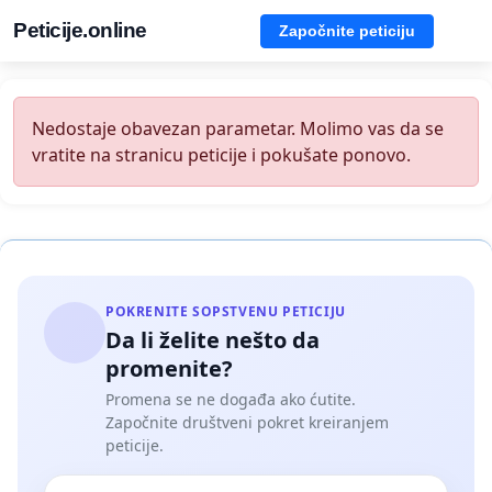
Peticije.online
Započnite peticiju
Nedostaje obavezan parametar. Molimo vas da se
vratite na stranicu peticije i pokušate ponovo.
POKRENITE SOPSTVENU PETICIJU
Da li želite nešto da
promenite?
Promena se ne događa ako ćutite.
Započnite društveni pokret kreiranjem
peticije.