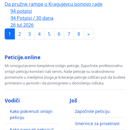
Da pružne rampe u Kragujevcu ponovo rade
94 potpisi
94 Potpisi / 30 dana
26 Jul 2026
1
2
3
4
5
6
7
8
»
Peticije.online
Mi omogućavamo besplatne onlajn peticije. Započnite profesionalnu
onlajn peticiju koristeći naš servis. Naše peticije su svakodnevno
pomenute u medijima stoga je kreiranje peticije odličan put da budete
primećeni u javnosti i da pomognete u donošenju odluka.
Vodiči
Još
Kako pokrenuti onlajn
Započnite peticiju
peticiju
Smernice za privatnost
Kako napisati peticiju?