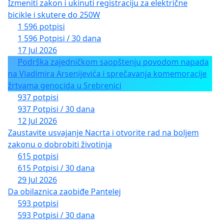
Izmeniti zakon i ukinuti registraciju za električne
bicikle i skutere do 250W
1 596 potpisi
1 596 Potpisi / 30 dana
17 Jul 2026
Podrška zajedničkom saopštenju povodom napada
na Vladimira Arsenijevića i sprečavanja komemoracije
žrtvama genocida u Srebrenici
937 potpisi
937 Potpisi / 30 dana
12 Jul 2026
Zaustavite usvajanje Nacrta i otvorite rad na boljem
zakonu o dobrobiti životinja
615 potpisi
615 Potpisi / 30 dana
29 Jul 2026
Da obilaznica zaobiđe Pantelej
593 potpisi
593 Potpisi / 30 dana