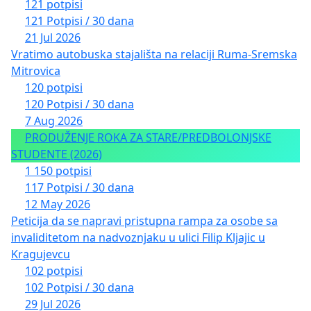
121 potpisi
121 Potpisi / 30 dana
21 Jul 2026
Vratimo autobuska stajališta na relaciji Ruma-Sremska
Mitrovica
120 potpisi
120 Potpisi / 30 dana
7 Aug 2026
PRODUŽENJE ROKA ZA STARE/PREDBOLONJSKE
STUDENTE (2026)
1 150 potpisi
117 Potpisi / 30 dana
12 May 2026
Peticija da se napravi pristupna rampa za osobe sa
invaliditetom na nadvoznjaku u ulici Filip Kljajic u
Kragujevcu
102 potpisi
102 Potpisi / 30 dana
29 Jul 2026