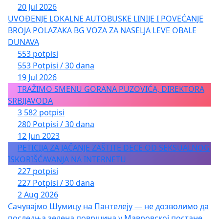
20 Jul 2026
UVOĐENJE LOKALNE AUTOBUSKE LINIJE I POVEĆANJE
BROJA POLAZAKA BG VOZA ZA NASELJA LEVE OBALE
DUNAVA
553 potpisi
553 Potpisi / 30 dana
19 Jul 2026
TRAŽIMO SMENU GORANA PUZOVIĆA, DIREKTORA
SRBIJAVODA
3 582 potpisi
280 Potpisi / 30 dana
12 Jun 2023
PETICIJA ZA JAČANJE ZAŠTITE DECE OD SEKSUALNOG
ISKORIŠĆAVANJA NA INTERNETU
227 potpisi
227 Potpisi / 30 dana
2 Aug 2026
Сачувајмо Шумицу на Пантелеју — не дозволимо да
последња зелена површина у Мавровској постане