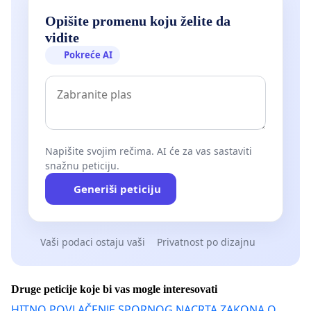
Opišite promenu koju želite da
vidite
Pokreće AI
Napišite svojim rečima. AI će za vas sastaviti
snažnu peticiju.
Generiši peticiju
Vaši podaci ostaju vaši
Privatnost po dizajnu
Druge peticije koje bi vas mogle interesovati
HITNO POVLAČENJE SPORNOG NACRTA ZAKONA O