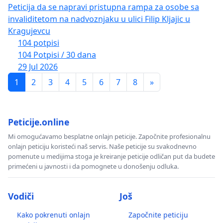
Peticija da se napravi pristupna rampa za osobe sa
invaliditetom na nadvoznjaku u ulici Filip Kljajic u
Kragujevcu
104 potpisi
104 Potpisi / 30 dana
29 Jul 2026
1
2
3
4
5
6
7
8
»
Peticije.online
Mi omogućavamo besplatne onlajn peticije. Započnite profesionalnu
onlajn peticiju koristeći naš servis. Naše peticije su svakodnevno
pomenute u medijima stoga je kreiranje peticije odličan put da budete
primećeni u javnosti i da pomognete u donošenju odluka.
Vodiči
Još
Kako pokrenuti onlajn
Započnite peticiju