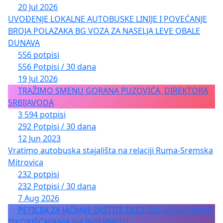
20 Jul 2026
UVOĐENJE LOKALNE AUTOBUSKE LINIJE I POVEĆANJE
BROJA POLAZAKA BG VOZA ZA NASELJA LEVE OBALE
DUNAVA
556 potpisi
556 Potpisi / 30 dana
19 Jul 2026
TRAŽIMO SMENU GORANA PUZOVIĆA, DIREKTORA
SRBIJAVODA
3 594 potpisi
292 Potpisi / 30 dana
12 Jun 2023
Vratimo autobuska stajališta na relaciji Ruma-Sremska
Mitrovica
232 potpisi
232 Potpisi / 30 dana
7 Aug 2026
PETICIJA ZA JAČANJE ZAŠTITE DECE OD SEKSUALNOG
ISKORIŠĆAVANJA NA INTERNETU