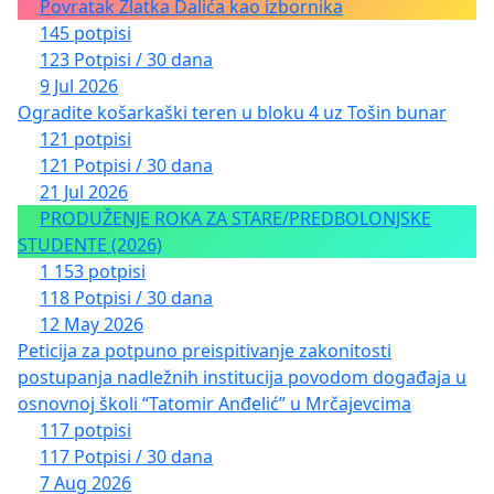
Povratak Zlatka Dalića kao izbornika
145 potpisi
123 Potpisi / 30 dana
9 Jul 2026
Ogradite košarkaški teren u bloku 4 uz Tošin bunar
121 potpisi
121 Potpisi / 30 dana
21 Jul 2026
PRODUŽENJE ROKA ZA STARE/PREDBOLONJSKE
STUDENTE (2026)
1 153 potpisi
118 Potpisi / 30 dana
12 May 2026
Peticija za potpuno preispitivanje zakonitosti
postupanja nadležnih institucija povodom događaja u
osnovnoj školi “Tatomir Anđelić” u Mrčajevcima
117 potpisi
117 Potpisi / 30 dana
7 Aug 2026