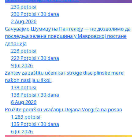
230 potpisi
230 Potpisi / 30 dana
2 Aug 2026
Сачувајмо Шумицу на Пантелеју — не дозволимо да
последња зелена површина у Мавровској постане
депонија
228 potpisi
222 Potpisi / 30 dana
9 Jul 2026
Zahtev za zaštitu učenika i stroge disciplinske mere
nakon nasilja u školi
138 potpisi
138 Potpisi / 30 dana
6 Aug 2026
Pružite podršku vraćanju Dejana Vorgića na posao
1 283 potpisi
135 Potpisi / 30 dana
6 Jul 2026