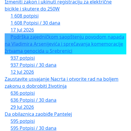
Izmeniti zakon i ukinuti registraciju za električne
bicikle i skutere do 250W
1 608 potpisi
1 608 Potpisi / 30 dana
17 Jul 2026
Podrška zajedničkom saopštenju povodom napada
na Vladimira Arsenijevića i sprečavanja komemoracije
žrtvama genocida u Srebrenici
937 potpisi
937 Potpisi / 30 dana
12 Jul 2026
Zaustavite usvajanje Nacrta i otvorite rad na boljem
zakonu o dobrobiti životinja
636 potpisi
636 Potpisi / 30 dana
29 Jul 2026
Da obilaznica zaobiđe Pantelej
595 potpisi
595 Potpisi / 30 dana