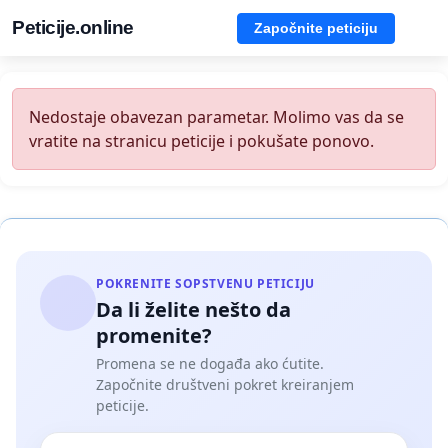
Peticije.online
Započnite peticiju
Nedostaje obavezan parametar. Molimo vas da se
vratite na stranicu peticije i pokušate ponovo.
POKRENITE SOPSTVENU PETICIJU
Da li želite nešto da
promenite?
Promena se ne događa ako ćutite.
Započnite društveni pokret kreiranjem
peticije.