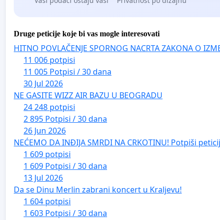
Vaši podaci ostaju vaši
Privatnost po dizajnu
Druge peticije koje bi vas mogle interesovati
HITNO POVLAČENJE SPORNOG NACRTA ZAKONA O IZM
11 006 potpisi
11 005 Potpisi / 30 dana
30 Jul 2026
NE GASITE WIZZ AIR BAZU U BEOGRADU
24 248 potpisi
2 895 Potpisi / 30 dana
26 Jun 2026
NEĆEMO DA INĐIJA SMRDI NA CRKOTINU! Potpiši peticij
1 609 potpisi
1 609 Potpisi / 30 dana
13 Jul 2026
Da se Dinu Merlin zabrani koncert u Kraljevu!
1 604 potpisi
1 603 Potpisi / 30 dana