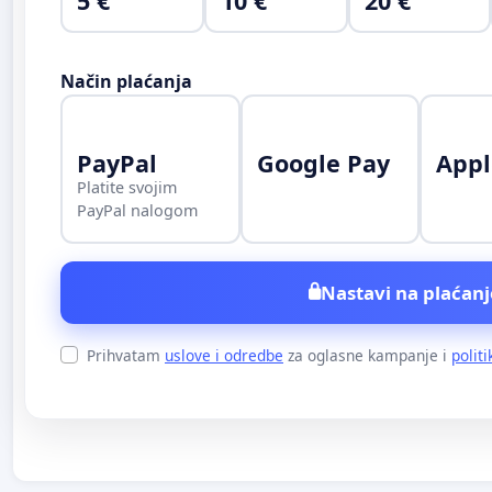
5 €
10 €
20 €
Način plaćanja
PayPal
Google Pay
Appl
Platite svojim
PayPal nalogom
Nastavi na plaćanj
Prihvatam
uslove i odredbe
za oglasne kampanje i
politi