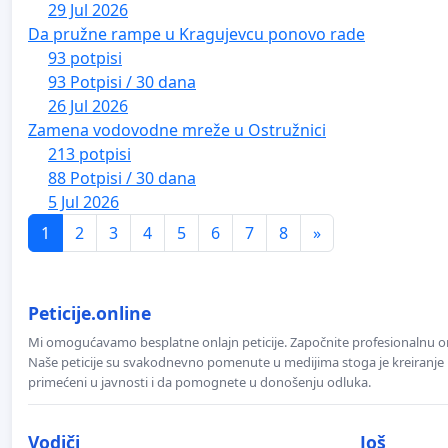
29 Jul 2026
Da pružne rampe u Kragujevcu ponovo rade
93 potpisi
93 Potpisi / 30 dana
26 Jul 2026
Zamena vodovodne mreže u Ostružnici
213 potpisi
88 Potpisi / 30 dana
5 Jul 2026
1
2
3
4
5
6
7
8
»
Peticije.online
Mi omogućavamo besplatne onlajn peticije. Započnite profesionalnu onla
Naše peticije su svakodnevno pomenute u medijima stoga je kreiranje p
primećeni u javnosti i da pomognete u donošenju odluka.
Vodiči
Još