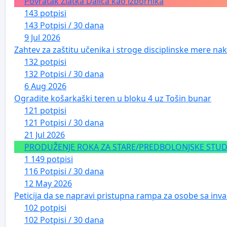
Povratak Zlatka Dalića kao izbornika
143 potpisi
143 Potpisi / 30 dana
9 Jul 2026
Zahtev za zaštitu učenika i stroge disciplinske mere nako
132 potpisi
132 Potpisi / 30 dana
6 Aug 2026
Ogradite košarkaški teren u bloku 4 uz Tošin bunar
121 potpisi
121 Potpisi / 30 dana
21 Jul 2026
PRODUŽENJE ROKA ZA STARE/PREDBOLONJSKE STUDE
1 149 potpisi
116 Potpisi / 30 dana
12 May 2026
Peticija da se napravi pristupna rampa za osobe sa inval
102 potpisi
102 Potpisi / 30 dana