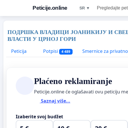
Peticije.online
Pregledajte pet
SR ▼
ПОДРШКА ВЛАДИЦИ ЈОАНИКИЈУ И СВЕ
ВЛАСТИ У ЦРНОЈ ГОРИ
Peticija
Potpisi
Smernice za privatno
4 489
Plaćeno reklamiranje
Peticije.online će oglašavati ovu peticiju 
Saznaj više...
Izaberite svoj budžet