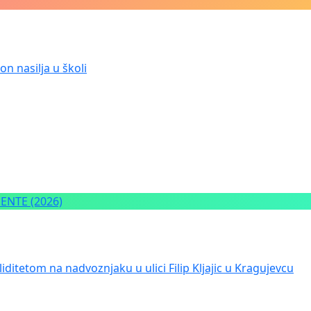
n nasilja u školi
NTE (2026)
iditetom na nadvoznjaku u ulici Filip Kljajic u Kragujevcu