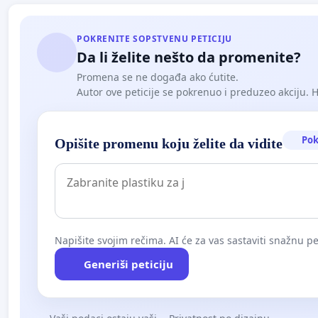
POKRENITE SOPSTVENU PETICIJU
Da li želite nešto da promenite?
Promena se ne događa ako ćutite.
Autor ove peticije se pokrenuo i preduzeo akciju. Hoć
Pok
Opišite promenu koju želite da vidite
Napišite svojim rečima. AI će za vas sastaviti snažnu pet
Generiši peticiju