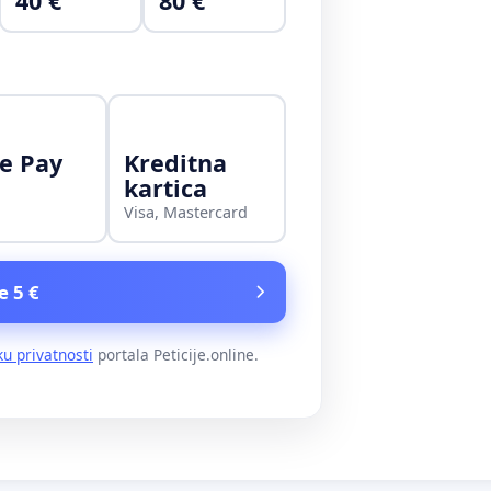
40 €
80 €
e Pay
Kreditna
kartica
Visa, Mastercard
e 5 €
ku privatnosti
portala Peticije.online.