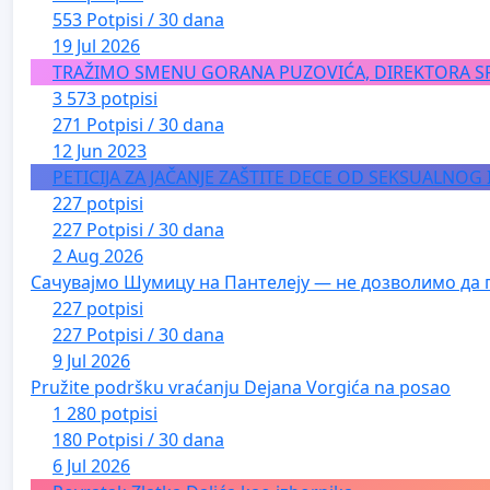
553 Potpisi / 30 dana
19 Jul 2026
TRAŽIMO SMENU GORANA PUZOVIĆA, DIREKTORA S
3 573 potpisi
271 Potpisi / 30 dana
12 Jun 2023
PETICIJA ZA JAČANJE ZAŠTITE DECE OD SEKSUALNOG
227 potpisi
227 Potpisi / 30 dana
2 Aug 2026
Сачувајмо Шумицу на Пантелеју — не дозволимо да 
227 potpisi
227 Potpisi / 30 dana
9 Jul 2026
Pružite podršku vraćanju Dejana Vorgića na posao
1 280 potpisi
180 Potpisi / 30 dana
6 Jul 2026