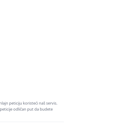
jn peticiju koristeći naš servis.
eticije odličan put da budete