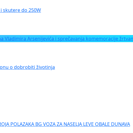
le i skutere do 250W
Vladimira Arsenijevića i sprečavanja komemoracije žrtvam
onu o dobrobiti životinja
ROJA POLAZAKA BG VOZA ZA NASELJA LEVE OBALE DUNAVA