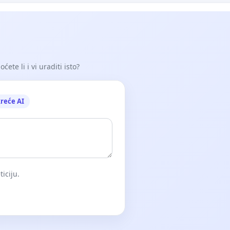
ete li i vi uraditi isto?
reće AI
iciju.