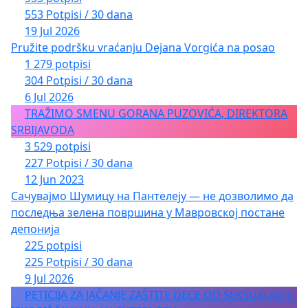
553 Potpisi / 30 dana
19 Jul 2026
Pružite podršku vraćanju Dejana Vorgića na posao
1 279 potpisi
304 Potpisi / 30 dana
6 Jul 2026
TRAŽIMO SMENU GORANA PUZOVIĆA, DIREKTORA
SRBIJAVODA
3 529 potpisi
227 Potpisi / 30 dana
12 Jun 2023
Сачувајмо Шумицу на Пантелеју — не дозволимо да
последња зелена површина у Мавровској постане
депонија
225 potpisi
225 Potpisi / 30 dana
9 Jul 2026
PETICIJA ZA JAČANJE ZAŠTITE DECE OD SEKSUALNOG