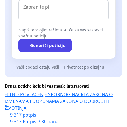
Napišite svojim rečima. AI će za vas sastaviti
snažnu peticiju.
Generiši peticiju
Vaši podaci ostaju vaši
Privatnost po dizajnu
Druge peticije koje bi vas mogle interesovati
HITNO POVLAČENJE SPORNOG NACRTA ZAKONA O
IZMENAMA I DOPUNAMA ZAKONA O DOBROBITI
ŽIVOTINJA
9 317 potpisi
9 317 Potpisi / 30 dana