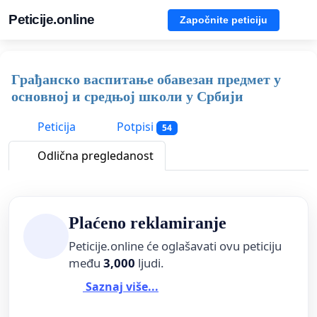
Peticije.online
Započnite peticiju
Грађанско васпитање обавезан предмет у
основној и средњој школи у Србији
Peticija
Potpisi
54
Odlična pregledanost
Plaćeno reklamiranje
Peticije.online će oglašavati ovu peticiju
među
3,000
ljudi.
Saznaj više...