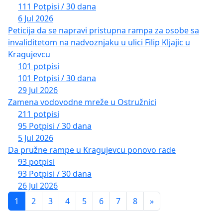
111 Potpisi / 30 dana
6 Jul 2026
Peticija da se napravi pristupna rampa za osobe sa
invaliditetom na nadvoznjaku u ulici Filip Kljajic u
Kragujevcu
101 potpisi
101 Potpisi / 30 dana
29 Jul 2026
Zamena vodovodne mreže u Ostružnici
211 potpisi
95 Potpisi / 30 dana
5 Jul 2026
Da pružne rampe u Kragujevcu ponovo rade
93 potpisi
93 Potpisi / 30 dana
26 Jul 2026
1
2
3
4
5
6
7
8
»