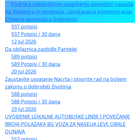
Podrška zajedničkom saopštenju povodom napada
na Vladimira Arsenijevića i sprečavanja komemoracije
žrtvama genocida u Srebrenici
937 potpisi
937 Potpisi / 30 dana
12 Jul 2026
Da obilaznica zaobiđe Pantelej
589 potpisi
589 Potpisi / 30 dana
20 Jul 2026
Zaustavite usvajanje Nacrta i otvorite rad na boljem
zakonu o dobrobiti životinja
588 potpisi
588 Potpisi / 30 dana
29 Jul 2026
UVOĐENJE LOKALNE AUTOBUSKE LINIJE I POVEĆANJE
BROJA POLAZAKA BG VOZA ZA NASELJA LEVE OBALE
DUNAVA
553 potpisi