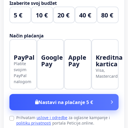
Izaberite svoj budžet
5 €
10 €
20 €
40 €
80 €
Način plaćanja
PayPal
Google
Apple
Kreditna
Pay
Pay
kartica
Platite
svojim
Visa,
PayPal
Mastercard
nalogom
Nastavi na plaćanje 5 €
Prihvatam
uslove i odredbe
za oglasne kampanje i
politiku privatnosti
portala Peticije.online.