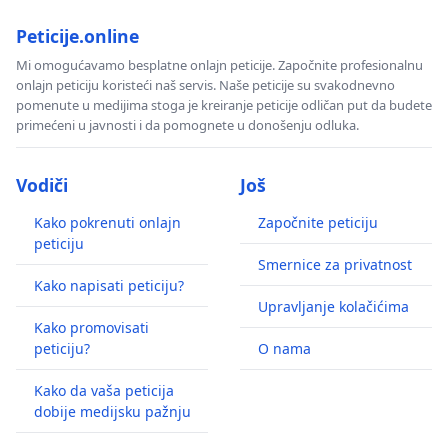
Peticije.online
Mi omogućavamo besplatne onlajn peticije. Započnite profesionalnu
onlajn peticiju koristeći naš servis. Naše peticije su svakodnevno
pomenute u medijima stoga je kreiranje peticije odličan put da budete
primećeni u javnosti i da pomognete u donošenju odluka.
Vodiči
Još
Kako pokrenuti onlajn
Započnite peticiju
peticiju
Smernice za privatnost
Kako napisati peticiju?
Upravljanje kolačićima
Kako promovisati
peticiju?
O nama
Kako da vaša peticija
dobije medijsku pažnju