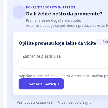
POKRENITE SOPSTVENU PETICIJU
Da li želite nešto da promenite?
Promena se ne događa ako ćutite.
Autor ove peticije se pokrenuo i preduzeo akciju. Hoć
Pok
Opišite promenu koju želite da vidite
Napišite svojim rečima. AI će za vas sastaviti snažnu pet
Generiši peticiju
Vaši podaci ostaju vaši
Privatnost po dizajnu