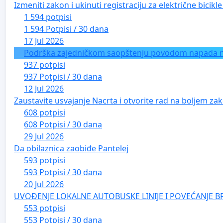
Izmeniti zakon i ukinuti registraciju za električne bicik
1 594 potpisi
1 594 Potpisi / 30 dana
17 Jul 2026
Podrška zajedničkom saopštenju povodom napada na 
937 potpisi
937 Potpisi / 30 dana
12 Jul 2026
Zaustavite usvajanje Nacrta i otvorite rad na boljem zak
608 potpisi
608 Potpisi / 30 dana
29 Jul 2026
Da obilaznica zaobiđe Pantelej
593 potpisi
593 Potpisi / 30 dana
20 Jul 2026
UVOĐENJE LOKALNE AUTOBUSKE LINIJE I POVEĆANJE B
553 potpisi
553 Potpisi / 30 dana