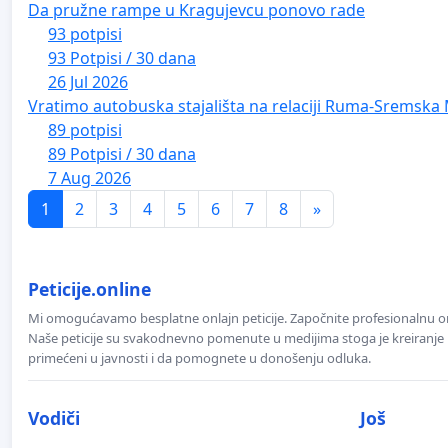
Da pružne rampe u Kragujevcu ponovo rade
93 potpisi
93 Potpisi / 30 dana
26 Jul 2026
Vratimo autobuska stajališta na relaciji Ruma-Sremska 
89 potpisi
89 Potpisi / 30 dana
7 Aug 2026
1
2
3
4
5
6
7
8
»
Peticije.online
Mi omogućavamo besplatne onlajn peticije. Započnite profesionalnu onla
Naše peticije su svakodnevno pomenute u medijima stoga je kreiranje p
primećeni u javnosti i da pomognete u donošenju odluka.
Vodiči
Još