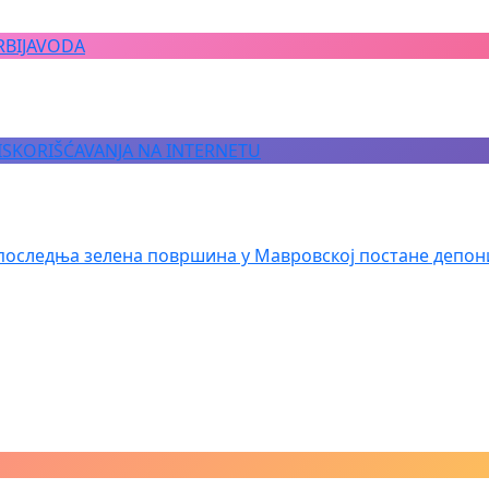
RBIJAVODA
 ISKORIŠĆAVANJA NA INTERNETU
последња зелена површина у Мавровској постане депон