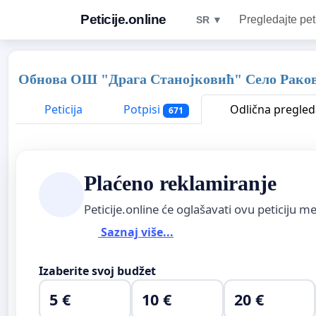
Peticije.online
Pregledajte pet
SR ▼
Обнова ОШ "Драга Станојковић" Село Раков
Peticija
Potpisi
Odlična pregled
671
Plaćeno reklamiranje
Peticije.online će oglašavati ovu peticiju 
Saznaj više...
Izaberite svoj budžet
5 €
10 €
20 €