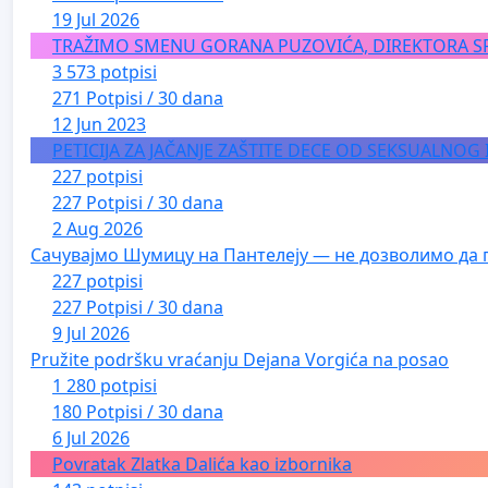
19 Jul 2026
TRAŽIMO SMENU GORANA PUZOVIĆA, DIREKTORA S
3 573 potpisi
271 Potpisi / 30 dana
12 Jun 2023
PETICIJA ZA JAČANJE ZAŠTITE DECE OD SEKSUALNOG
227 potpisi
227 Potpisi / 30 dana
2 Aug 2026
Сачувајмо Шумицу на Пантелеју — не дозволимо да 
227 potpisi
227 Potpisi / 30 dana
9 Jul 2026
Pružite podršku vraćanju Dejana Vorgića na posao
1 280 potpisi
180 Potpisi / 30 dana
6 Jul 2026
Povratak Zlatka Dalića kao izbornika