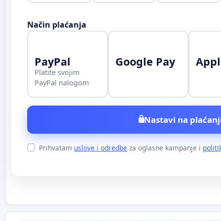
Način plaćanja
PayPal
Google Pay
Appl
Platite svojim
PayPal nalogom
Nastavi na plaćanj
Prihvatam
uslove i odredbe
za oglasne kampanje i
politi