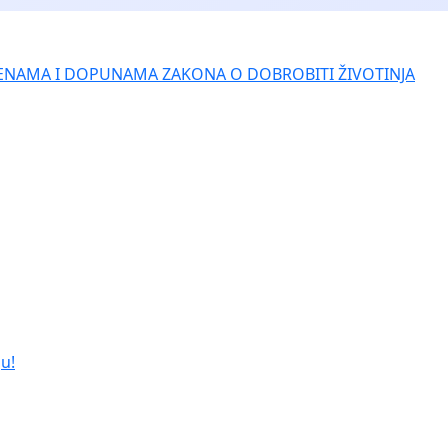
ENAMA I DOPUNAMA ZAKONA O DOBROBITI ŽIVOTINJA
u!