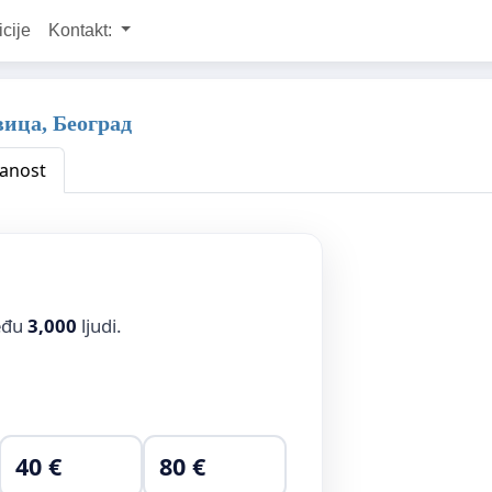
icije
Kontakt:
ица, Београд
anost
među
3,000
ljudi.
40 €
80 €