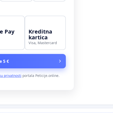
e Pay
Kreditna
kartica
Visa, Mastercard
e 5 €
ku privatnosti
portala Peticije.online.