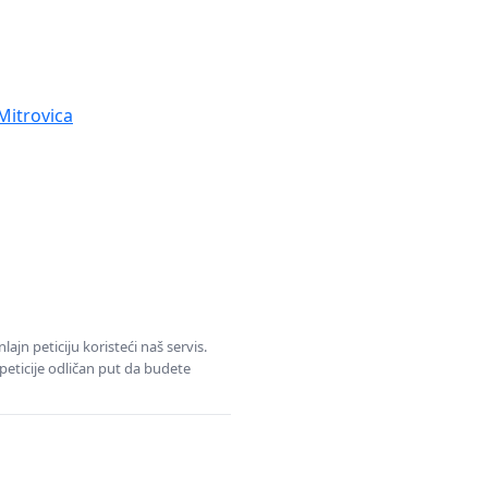
Mitrovica
jn peticiju koristeći naš servis.
eticije odličan put da budete