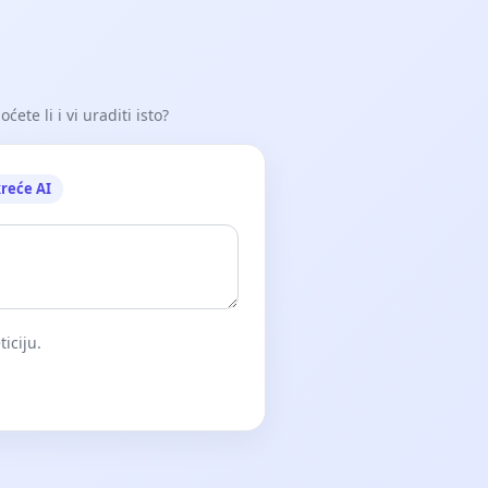
ete li i vi uraditi isto?
reće AI
iciju.