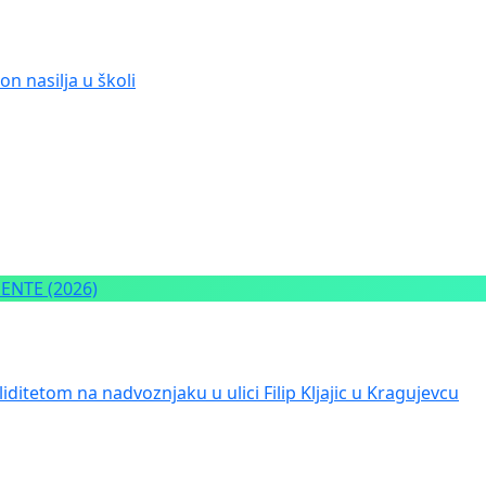
n nasilja u školi
NTE (2026)
iditetom na nadvoznjaku u ulici Filip Kljajic u Kragujevcu