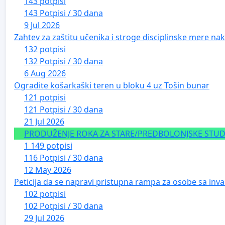
143 potpisi
143 Potpisi / 30 dana
9 Jul 2026
Zahtev za zaštitu učenika i stroge disciplinske mere nako
132 potpisi
132 Potpisi / 30 dana
6 Aug 2026
Ogradite košarkaški teren u bloku 4 uz Tošin bunar
121 potpisi
121 Potpisi / 30 dana
21 Jul 2026
PRODUŽENJE ROKA ZA STARE/PREDBOLONJSKE STUDE
1 149 potpisi
116 Potpisi / 30 dana
12 May 2026
Peticija da se napravi pristupna rampa za osobe sa inval
102 potpisi
102 Potpisi / 30 dana
29 Jul 2026