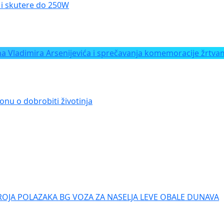
le i skutere do 250W
Vladimira Arsenijevića i sprečavanja komemoracije žrtvam
onu o dobrobiti životinja
ROJA POLAZAKA BG VOZA ZA NASELJA LEVE OBALE DUNAVA