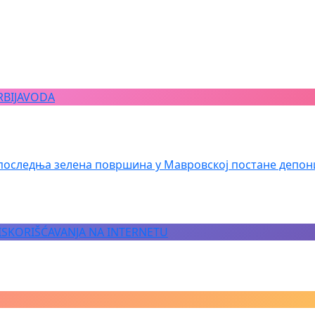
RBIJAVODA
последња зелена површина у Мавровској постане депон
 ISKORIŠĆAVANJA NA INTERNETU