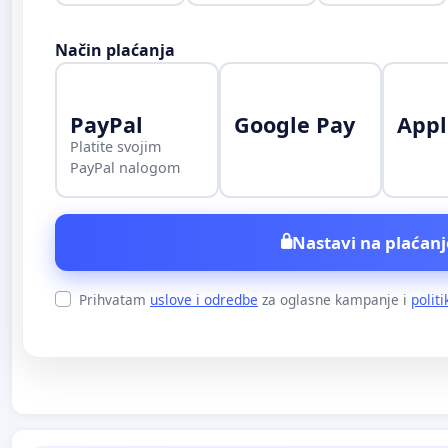
Način plaćanja
PayPal
Google Pay
Appl
Platite svojim
PayPal nalogom
Nastavi na plaćanj
Prihvatam
uslove i odredbe
za oglasne kampanje i
politi