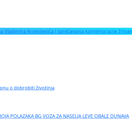
Vladimira Arsenijevića i sprečavanja komemoracije žrtvam
onu o dobrobiti životinja
ROJA POLAZAKA BG VOZA ZA NASELJA LEVE OBALE DUNAVA