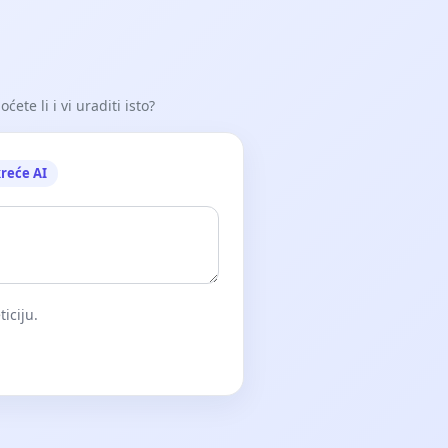
ete li i vi uraditi isto?
reće AI
iciju.