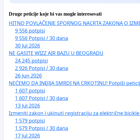
Druge peticije koje bi vas mogle interesovati
HITNO POVLAČENJE SPORNOG NACRTA ZAKONA O IZM
9 556 potpisi
9 556 Potpisi / 30 dana
30 Jul 2026
NE GASITE WIZZ AIR BAZU U BEOGRADU
24 245 potpisi
2 926 Potpisi / 30 dana
26 Jun 2026
NEĆEMO DA INĐIJA SMRDI NA CRKOTINU! Potpiši peticij
1 607 potpisi
1 607 Potpisi / 30 dana
13 Jul 2026
Izmeniti zakon i ukinuti registraciju za električne bicik
1 579 potpisi
1 579 Potpisi / 30 dana
17 Jul 2026