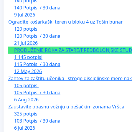
140 potpisi
140 Potpisi / 30 dana
9 Jul 2026
Ogradite košarkaški teren u bloku 4 uz Tošin bunar
120 potpisi
120 Potpisi / 30 dana
21 Jul 2026
PRODUŽENJE ROKA ZA STARE/PREDBOLONJSKE STUDE
1 145 potpisi
115 Potpisi / 30 dana
12 May 2026
Zahtev za zaštitu učenika i stroge disciplinske mere nako
105 potpisi
105 Potpisi / 30 dana
6 Aug 2026
Zaustavite opasnu vožnju u pešačkim zonama Vršca
325 potpisi
103 Potpisi / 30 dana
6 Jul 2026