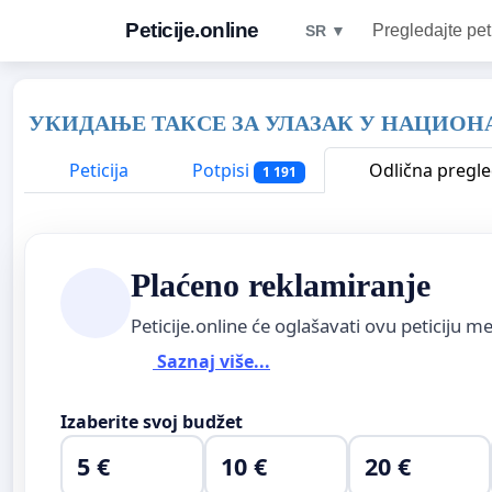
Peticije.online
Pregledajte pet
SR ▼
УКИДАЊЕ ТАКСЕ ЗА УЛАЗАК У НАЦИОН
Peticija
Potpisi
Odlična pregl
1 191
Plaćeno reklamiranje
Peticije.online će oglašavati ovu peticiju 
Saznaj više...
Izaberite svoj budžet
5 €
10 €
20 €