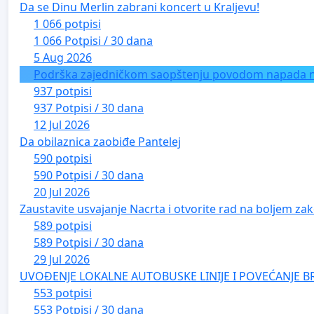
Da se Dinu Merlin zabrani koncert u Kraljevu!
1 066 potpisi
1 066 Potpisi / 30 dana
5 Aug 2026
Podrška zajedničkom saopštenju povodom napada na 
937 potpisi
937 Potpisi / 30 dana
12 Jul 2026
Da obilaznica zaobiđe Pantelej
590 potpisi
590 Potpisi / 30 dana
20 Jul 2026
Zaustavite usvajanje Nacrta i otvorite rad na boljem zak
589 potpisi
589 Potpisi / 30 dana
29 Jul 2026
UVOĐENJE LOKALNE AUTOBUSKE LINIJE I POVEĆANJE B
553 potpisi
553 Potpisi / 30 dana