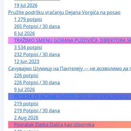
19 Jul 2026
Pružite podršku vraćanju Dejana Vorgića na posao
1 279 potpisi
265 Potpisi / 30 dana
6 Jul 2026
TRAŽIMO SMENU GORANA PUZOVIĆA, DIREKTORA S
3 534 potpisi
232 Potpisi / 30 dana
12 Jun 2023
Сачувајмо Шумицу на Пантелеју — не дозволимо да 
226 potpisi
226 Potpisi / 30 dana
9 Jul 2026
PETICIJA ZA JAČANJE ZAŠTITE DECE OD SEKSUALNOG
219 potpisi
219 Potpisi / 30 dana
2 Aug 2026
Povratak Zlatka Dalića kao izbornika