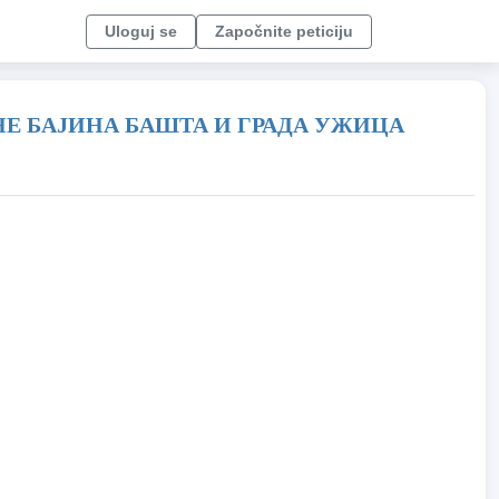
Uloguj se
Započnite peticiju
Е БАЈИНА БАШТА И ГРАДА УЖИЦА