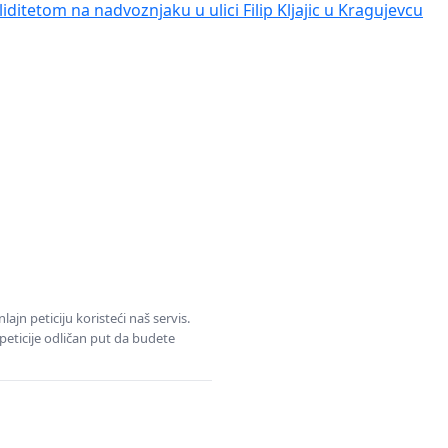
iditetom na nadvoznjaku u ulici Filip Kljajic u Kragujevcu
jn peticiju koristeći naš servis.
eticije odličan put da budete