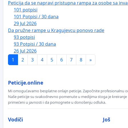
Peticija da se napravi pristupna rampa za osobe sa inval
101 potpisi
101 Potpisi / 30 dana
29 Jul 2026
Da pružne rampe u Kragujevcu ponovo rade
93 potpisi
93 Potpisi / 30 dana
26 Jul 2026
1
2
3
4
5
6
7
8
»
Peticije.online
Mi omogućavamo besplatne onlajn peticije. Započnite profesionalnu onla
Naše peticije su svakodnevno pomenute u medijima stoga je kreiranje p
primećeni u javnosti i da pomognete u donošenju odluka.
Vodiči
Još