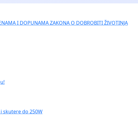
ENAMA I DOPUNAMA ZAKONA O DOBROBITI ŽIVOTINJA
u!
le i skutere do 250W