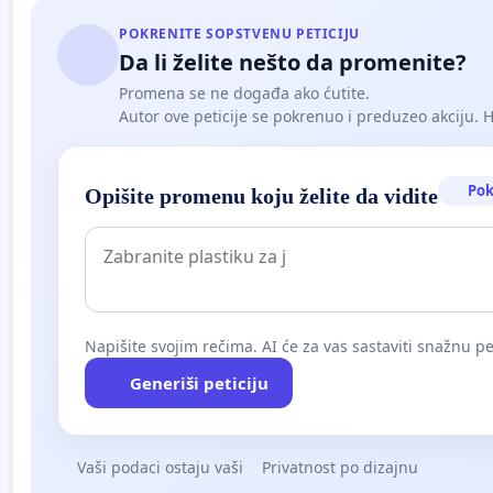
POKRENITE SOPSTVENU PETICIJU
Da li želite nešto da promenite?
Promena se ne događa ako ćutite.
Autor ove peticije se pokrenuo i preduzeo akciju. Hoć
Pok
Opišite promenu koju želite da vidite
Napišite svojim rečima. AI će za vas sastaviti snažnu pet
Generiši peticiju
Vaši podaci ostaju vaši
Privatnost po dizajnu