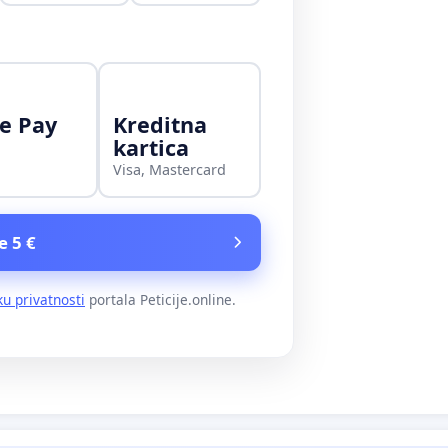
e Pay
Kreditna
kartica
Visa, Mastercard
e 5 €
ku privatnosti
portala Peticije.online.