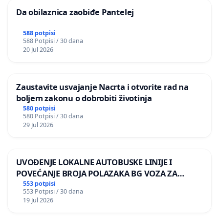
Da obilaznica zaobiđe Pantelej
588 potpisi
588 Potpisi / 30 dana
20 Jul 2026
Zaustavite usvajanje Nacrta i otvorite rad na
boljem zakonu o dobrobiti životinja
580 potpisi
580 Potpisi / 30 dana
29 Jul 2026
UVOĐENJE LOKALNE AUTOBUSKE LINIJE I
POVEĆANJE BROJA POLAZAKA BG VOZA ZA
NASELJA LEVE OBALE DUNAVA
553 potpisi
553 Potpisi / 30 dana
19 Jul 2026