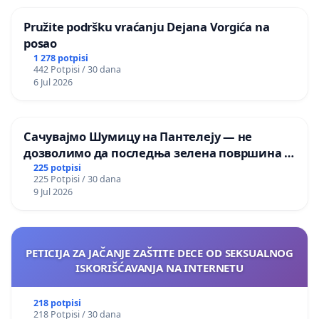
Pružite podršku vraćanju Dejana Vorgića na
posao
1 278 potpisi
442 Potpisi / 30 dana
6 Jul 2026
Сачувајмо Шумицу на Пантелеју — не
дозволимо да последња зелена површина у
Мавровској постане депонија
225 potpisi
225 Potpisi / 30 dana
9 Jul 2026
PETICIJA ZA JAČANJE ZAŠTITE DECE OD SEKSUALNOG
ISKORIŠĆAVANJA NA INTERNETU
218 potpisi
218 Potpisi / 30 dana