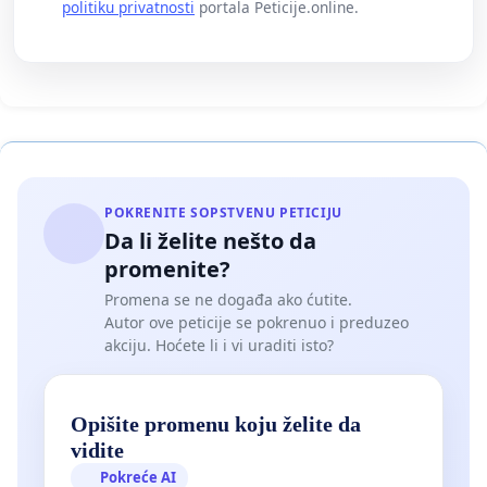
politiku privatnosti
portala Peticije.online.
POKRENITE SOPSTVENU PETICIJU
Da li želite nešto da
promenite?
Promena se ne događa ako ćutite.
Autor ove peticije se pokrenuo i preduzeo
akciju. Hoćete li i vi uraditi isto?
Opišite promenu koju želite da
vidite
Pokreće AI