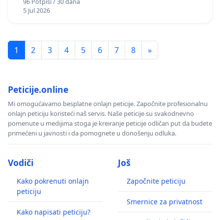
96 Potpisi / 30 dana
5 Jul 2026
1
2
3
4
5
6
7
8
»
Peticije.online
Mi omogućavamo besplatne onlajn peticije. Započnite profesionalnu
onlajn peticiju koristeći naš servis. Naše peticije su svakodnevno
pomenute u medijima stoga je kreiranje peticije odličan put da budete
primećeni u javnosti i da pomognete u donošenju odluka.
Vodiči
Još
Kako pokrenuti onlajn
Započnite peticiju
peticiju
Smernice za privatnost
Kako napisati peticiju?