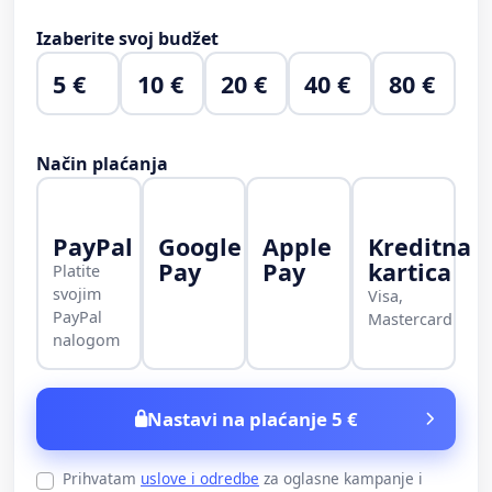
Izaberite svoj budžet
5 €
10 €
20 €
40 €
80 €
Način plaćanja
PayPal
Google
Apple
Kreditna
Pay
Pay
kartica
Platite
svojim
Visa,
PayPal
Mastercard
nalogom
Nastavi na plaćanje 5 €
Prihvatam
uslove i odredbe
za oglasne kampanje i