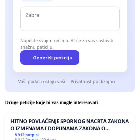
Napišite svojim rečima. AI će za vas sastaviti
snažnu peticiju.
Generiši peticiju
Vaši podaci ostaju vaši
Privatnost po dizajnu
Druge peticije koje bi vas mogle interesovati
HITNO POVLAČENJE SPORNOG NACRTA ZAKONA
O IZMENAMA I DOPUNAMA ZAKONA O
DOBROBITI ŽIVOTINJA
8 912 potpisi
8 912 Potpisi / 30 dana