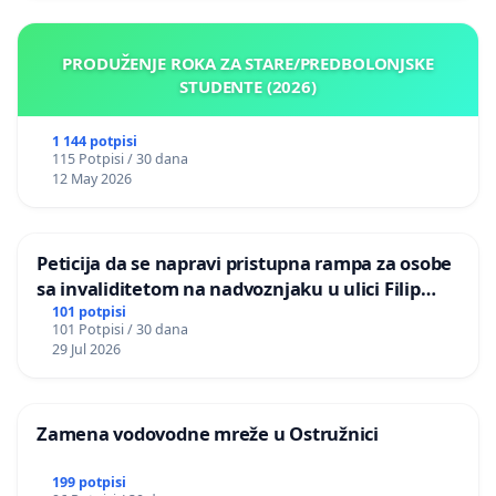
PRODUŽENJE ROKA ZA STARE/PREDBOLONJSKE
STUDENTE (2026)
1 144 potpisi
115 Potpisi / 30 dana
12 May 2026
Peticija da se napravi pristupna rampa za osobe
sa invaliditetom na nadvoznjaku u ulici Filip
Kljajic u Kragujevcu
101 potpisi
101 Potpisi / 30 dana
29 Jul 2026
Zamena vodovodne mreže u Ostružnici
199 potpisi