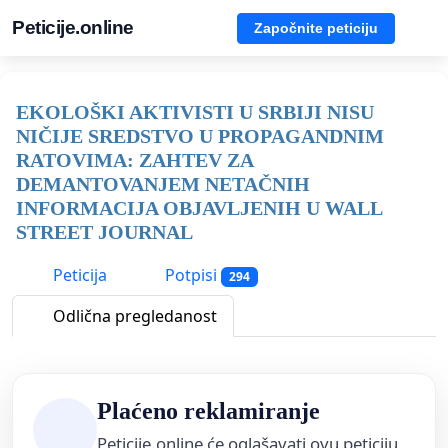
Peticije.online
Započnite peticiju
EKOLOŠKI AKTIVISTI U SRBIJI NISU
NIČIJE SREDSTVO U PROPAGANDNIM
RATOVIMA: ZAHTEV ZA
DEMANTOVANJEM NETAČNIH
INFORMACIJA OBJAVLJENIH U WALL
STREET JOURNAL
Peticija
Potpisi
294
Odlična pregledanost
Plaćeno reklamiranje
Peticije.online će oglašavati ovu peticiju