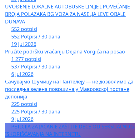
UVOĐENJE LOKALNE AUTOBUSKE LINIJE I POVEĆANJE
BROJA POLAZAKA BG VOZA ZA NASELJA LEVE OBALE
DUNAVA
552 potpisi
552 Potpisi / 30 dana
19 Jul 2026
Pružite podršku vraćanju Dejana Vorgića na posao
1 277 potpisi
537 Potpisi / 30 dana
6 Jul 2026
Сачувајмо Шумицу на Пантелеју — не дозволимо да
последња зелена површина у Мавровској постане
депонија
225 potpisi
225 Potpisi / 30 dana
9 Jul 2026
PETICIJA ZA JAČANJE ZAŠTITE DECE OD SEKSUALNOG
ISKORIŠĆAVANJA NA INTERNETU