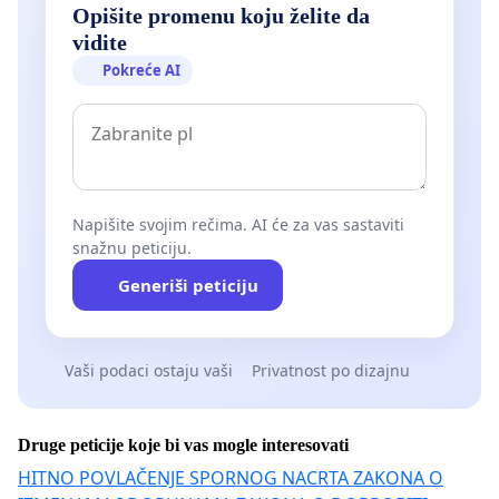
Opišite promenu koju želite da
vidite
Pokreće AI
Napišite svojim rečima. AI će za vas sastaviti
snažnu peticiju.
Generiši peticiju
Vaši podaci ostaju vaši
Privatnost po dizajnu
Druge peticije koje bi vas mogle interesovati
HITNO POVLAČENJE SPORNOG NACRTA ZAKONA O