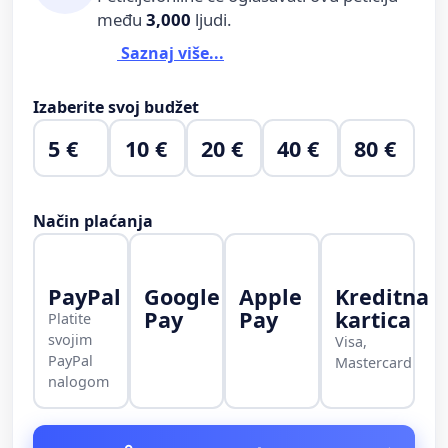
među
3,000
ljudi.
Saznaj više...
Izaberite svoj budžet
5 €
10 €
20 €
40 €
80 €
Način plaćanja
PayPal
Google
Apple
Kreditna
Pay
Pay
kartica
Platite
svojim
Visa,
PayPal
Mastercard
nalogom