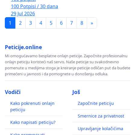
100 Potpisi / 30 dana
29 Jul 2026
1
2
3
4
5
6
7
8
»
Peticije.online
Mi omogućavamo besplatne onlajn peticije. Započnite profesionalnu
onlajn peticiju koristeći naš servis. Naše peticije su svakodnevno
pomenute u medijima stoga je kreiranje peticije odličan put da budete
primećeni u javnosti i da pomognete u donošenju odluka.
Vodiči
Još
Kako pokrenuti onlajn
Započnite peticiju
peticiju
Smernice za privatnost
Kako napisati peticiju?
Upravljanje kolačićima
Kako promovisati