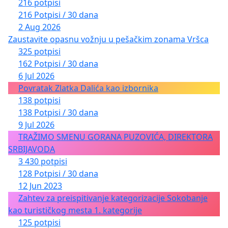
216 potpisi
216 Potpisi / 30 dana
2 Aug 2026
Zaustavite opasnu vožnju u pešačkim zonama Vršca
325 potpisi
162 Potpisi / 30 dana
6 Jul 2026
Povratak Zlatka Dalića kao izbornika
138 potpisi
138 Potpisi / 30 dana
9 Jul 2026
TRAŽIMO SMENU GORANA PUZOVIĆA, DIREKTORA
SRBIJAVODA
3 430 potpisi
128 Potpisi / 30 dana
12 Jun 2023
Zahtev za preispitivanje kategorizacije Sokobanje
kao turističkog mesta 1. kategorije
125 potpisi