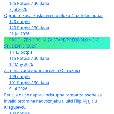
125 Potpisi / 30 dana
7 Jul 2026
Ogradite košarkaški teren u bloku 4 uz Tošin bunar
120 potpisi
120 Potpisi / 30 dana
21 Jul 2026
PRODUŽENJE ROKA ZA STARE/PREDBOLONJSKE
STUDENTE (2026)
1 143 potpisi
115 Potpisi / 30 dana
12 May 2026
Zamena vodovodne mreže u Ostružnici
199 potpisi
101 Potpisi / 30 dana
5 Jul 2026
Peticija da se napravi pristupna rampa za osobe sa
invaliditetom na nadvoznjaku u ulici Filip Kljajic u
Kragujevcu
100 potpisi