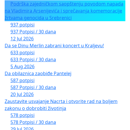
Podrška zajedničkom saopštenju povodom napada
na Vladimira Arsenijevića i sprečavanja komemoracije
žrtvama genocida u Srebrenici
937 potpisi
937 Potpisi / 30 dana
12 Jul 2026
Da se Dinu Merlin zabrani koncert u Kraljevu!
633 potpisi
633 Potpisi / 30 dana
5 Aug 2026
Da obilaznica zaobiđe Pantelej
587 potpisi
587 Potpisi / 30 dana
20 Jul 2026
Zaustavite usvajanje Nacrta i otvorite rad na boljem
zakonu o dobrobiti životinja
578 potpisi
578 Potpisi / 30 dana
29 Jul 2026