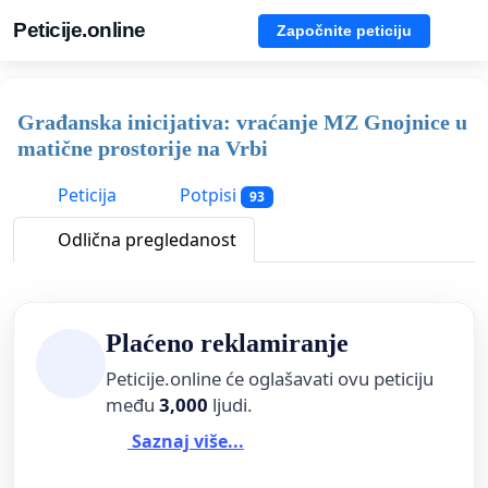
Peticije.online
Započnite peticiju
Građanska inicijativa: vraćanje MZ Gnojnice u
matične prostorije na Vrbi
Peticija
Potpisi
93
Odlična pregledanost
Plaćeno reklamiranje
Peticije.online će oglašavati ovu peticiju
među
3,000
ljudi.
Saznaj više...