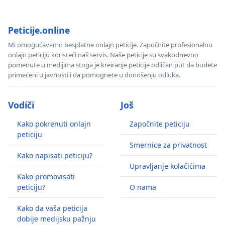
Peticije.online
Mi omogućavamo besplatne onlajn peticije. Započnite profesionalnu
onlajn peticiju koristeći naš servis. Naše peticije su svakodnevno
pomenute u medijima stoga je kreiranje peticije odličan put da budete
primećeni u javnosti i da pomognete u donošenju odluka.
Vodiči
Još
Kako pokrenuti onlajn
Započnite peticiju
peticiju
Smernice za privatnost
Kako napisati peticiju?
Upravljanje kolačićima
Kako promovisati
peticiju?
O nama
Kako da vaša peticija
dobije medijsku pažnju