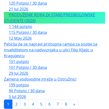
120 Potpisi / 30 dana
21 Jul 2026
PRODUŽENJE ROKA ZA STARE/PREDBOLONJSKE
STUDENTE (2026)
1 144 potpisi
115 Potpisi / 30 dana
12 May 2026
Peticija da se napravi pristupna rampa za osobe sa
invaliditetom na nadvoznjaku u ulici Filip Kljajic u
Kragujevcu
101 potpisi
101 Potpisi / 30 dana
29 Jul 2026
Zamena vodovodne mreže u Ostružnici
199 potpisi
96 Potpisi / 30 dana
5 Jul 2026
1
2
3
4
5
6
7
8
»