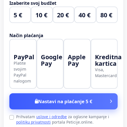
Izaberite svoj budžet
5 €
10 €
20 €
40 €
80 €
Način plaćanja
PayPal
Google
Apple
Kreditna
Pay
Pay
kartica
Platite
svojim
Visa,
PayPal
Mastercard
nalogom
Nastavi na plaćanje 5 €
Prihvatam
uslove i odredbe
za oglasne kampanje i
politiku privatnosti
portala Peticije.online.