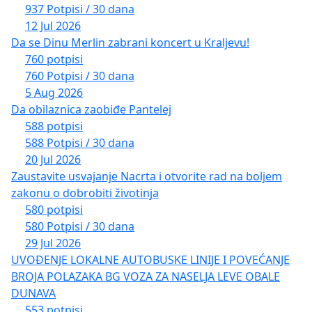
937 Potpisi / 30 dana
12 Jul 2026
Da se Dinu Merlin zabrani koncert u Kraljevu!
760 potpisi
760 Potpisi / 30 dana
5 Aug 2026
Da obilaznica zaobiđe Pantelej
588 potpisi
588 Potpisi / 30 dana
20 Jul 2026
Zaustavite usvajanje Nacrta i otvorite rad na boljem
zakonu o dobrobiti životinja
580 potpisi
580 Potpisi / 30 dana
29 Jul 2026
UVOĐENJE LOKALNE AUTOBUSKE LINIJE I POVEĆANJE
BROJA POLAZAKA BG VOZA ZA NASELJA LEVE OBALE
DUNAVA
553 potpisi