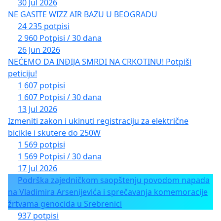
30 Jul 2026
NE GASITE WIZZ AIR BAZU U BEOGRADU
24 235 potpisi
2 960 Potpisi / 30 dana
26 Jun 2026
NEĆEMO DA INĐIJA SMRDI NA CRKOTINU! Potpiši
peticiju!
1 607 potpisi
1 607 Potpisi / 30 dana
13 Jul 2026
Izmeniti zakon i ukinuti registraciju za električne
bicikle i skutere do 250W
1 569 potpisi
1 569 Potpisi / 30 dana
17 Jul 2026
Podrška zajedničkom saopštenju povodom napada
na Vladimira Arsenijevića i sprečavanja komemoracije
žrtvama genocida u Srebrenici
937 potpisi