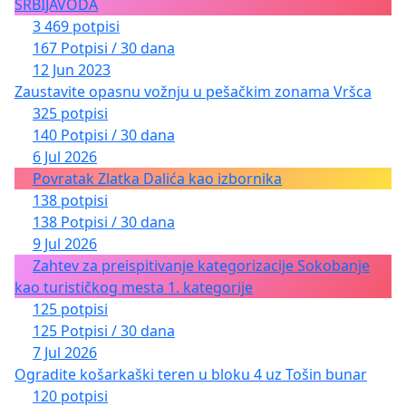
SRBIJAVODA
3 469 potpisi
167 Potpisi / 30 dana
12 Jun 2023
Zaustavite opasnu vožnju u pešačkim zonama Vršca
325 potpisi
140 Potpisi / 30 dana
6 Jul 2026
Povratak Zlatka Dalića kao izbornika
138 potpisi
138 Potpisi / 30 dana
9 Jul 2026
Zahtev za preispitivanje kategorizacije Sokobanje
kao turističkog mesta 1. kategorije
125 potpisi
125 Potpisi / 30 dana
7 Jul 2026
Ogradite košarkaški teren u bloku 4 uz Tošin bunar
120 potpisi