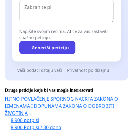
Napišite svojim rečima. AI će za vas sastaviti
snažnu peticiju.
Generiši peticiju
Vaši podaci ostaju vaši
Privatnost po dizajnu
Druge peticije koje bi vas mogle interesovati
HITNO POVLAČENJE SPORNOG NACRTA ZAKONA O
IZMENAMA I DOPUNAMA ZAKONA O DOBROBITI
ŽIVOTINJA
8 906 potpisi
8 906 Potpisi / 30 dana