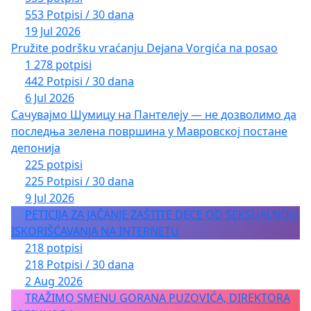
553 Potpisi / 30 dana
19 Jul 2026
Pružite podršku vraćanju Dejana Vorgića na posao
1 278 potpisi
442 Potpisi / 30 dana
6 Jul 2026
Сачувајмо Шумицу на Пантелеју — не дозволимо да
последња зелена површина у Мавровској постане
депонија
225 potpisi
225 Potpisi / 30 dana
9 Jul 2026
PETICIJA ZA JAČANJE ZAŠTITE DECE OD SEKSUALNOG
ISKORIŠĆAVANJA NA INTERNETU
218 potpisi
218 Potpisi / 30 dana
2 Aug 2026
TRAŽIMO SMENU GORANA PUZOVIĆA, DIREKTORA