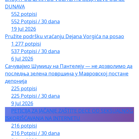
DUNAVA
552 potpisi
552 Potpisi / 30 dana
19 Jul 2026
Pružite podršku vraćanju Dejana Vorgića na posao
1 277 potpisi
537 Potpisi / 30 dana
6 Jul 2026
Сачувајмо Шумицу на Пантелеју — не дозволимо да
последња зелена површина у Мавровској постане
депонија
225 potpisi
225 Potpisi / 30 dana
9 Jul 2026
PETICIJA ZA JAČANJE ZAŠTITE DECE OD SEKSUALNOG
ISKORIŠĆAVANJA NA INTERNETU
216 potpisi
216 Potpisi / 30 dana