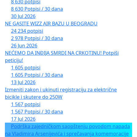
8 630 potpisi
8 630 Potpisi / 30 dana
30 Jul 2026
NE GASITE WIZZ AIR BAZU U BEOGRADU
24 234 potpisi
2 978 Potpisi / 30 dana
26 Jun 2026
NEĆEMO DA INĐIJA SMRDI NA CRKOTINU! Potpiši
peticiju!
1 605 potpisi
1 605 Potpisi / 30 dana
13 Jul 2026
Izmeniti zakon i ukinuti registraciju za električne
bicikle i skutere do 250W
1 567 potpisi
1 567 Potpisi / 30 dana
17 Jul 2026
Podrška zajedničkom saopštenju povodom napada
na Vladimira Arsenijevića i sprečavanja komemoracije