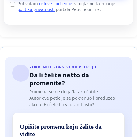
Prihvatam
uslove i odredbe
za oglasne kampanje i
politiku privatnosti
portala Peticije.online.
POKRENITE SOPSTVENU PETICIJU
Da li želite nešto da
promenite?
Promena se ne događa ako ćutite.
Autor ove peticije se pokrenuo i preduzeo
akciju. Hoćete li i vi uraditi isto?
Opišite promenu koju želite da
vidite