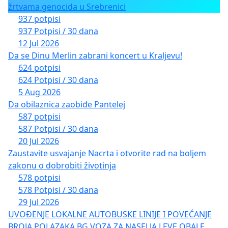
žrtvama genocida u Srebrenici
937 potpisi
937 Potpisi / 30 dana
12 Jul 2026
Da se Dinu Merlin zabrani koncert u Kraljevu!
624 potpisi
624 Potpisi / 30 dana
5 Aug 2026
Da obilaznica zaobiđe Pantelej
587 potpisi
587 Potpisi / 30 dana
20 Jul 2026
Zaustavite usvajanje Nacrta i otvorite rad na boljem
zakonu o dobrobiti životinja
578 potpisi
578 Potpisi / 30 dana
29 Jul 2026
UVOĐENJE LOKALNE AUTOBUSKE LINIJE I POVEĆANJE
BROJA POLAZAKA BG VOZA ZA NASELJA LEVE OBALE