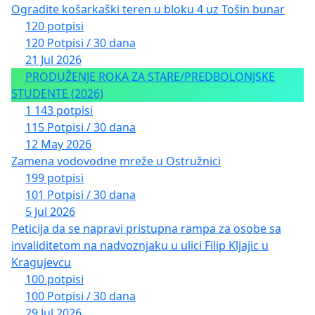
Ogradite košarkaški teren u bloku 4 uz Tošin bunar
120 potpisi
120 Potpisi / 30 dana
21 Jul 2026
PRODUŽENJE ROKA ZA STARE/PREDBOLONJSKE
STUDENTE (2026)
1 143 potpisi
115 Potpisi / 30 dana
12 May 2026
Zamena vodovodne mreže u Ostružnici
199 potpisi
101 Potpisi / 30 dana
5 Jul 2026
Peticija da se napravi pristupna rampa za osobe sa
invaliditetom na nadvoznjaku u ulici Filip Kljajic u
Kragujevcu
100 potpisi
100 Potpisi / 30 dana
29 Jul 2026