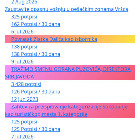
2 Aug 2026
Zaustavite opasnu vožnju u pešačkim zonama Vršca
325 potpisi
162 Potpisi / 30 dana
6 Jul 2026
Povratak Zlatka Dalića kao izbornika
138 potpisi
138 Potpisi / 30 dana
9 Jul 2026
TRAŽIMO SMENU GORANA PUZOVIĆA, DIREKTORA
SRBIJAVODA
3 428 potpisi
126 Potpisi / 30 dana
12 Jun 2023
Zahtev za preispitivanje kategorizacije Sokobanje
kao turističkog mesta 1. kategorije
125 potpisi
125 Potpisi / 30 dana
7 Jul 2026