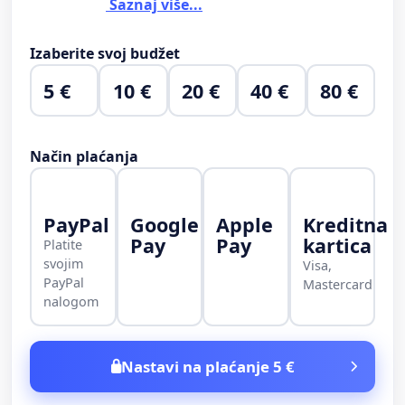
Saznaj više...
Izaberite svoj budžet
5 €
10 €
20 €
40 €
80 €
Način plaćanja
PayPal
Google
Apple
Kreditna
Pay
Pay
kartica
Platite
svojim
Visa,
PayPal
Mastercard
nalogom
Nastavi na plaćanje 5 €