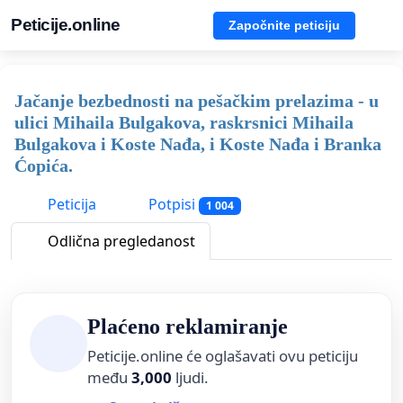
Peticije.online
Započnite peticiju
Jačanje bezbednosti na pešačkim prelazima - u
ulici Mihaila Bulgakova, raskrsnici Mihaila
Bulgakova i Koste Nađa, i Koste Nađa i Branka
Ćopića.
Peticija
Potpisi
1 004
Odlična pregledanost
Plaćeno reklamiranje
Peticije.online će oglašavati ovu peticiju
među
3,000
ljudi.