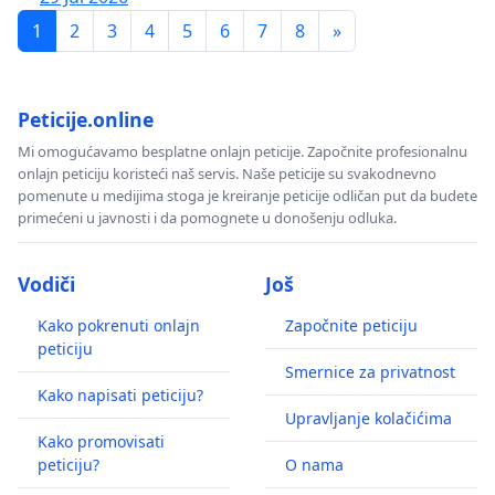
1
2
3
4
5
6
7
8
»
Peticije.online
Mi omogućavamo besplatne onlajn peticije. Započnite profesionalnu
onlajn peticiju koristeći naš servis. Naše peticije su svakodnevno
pomenute u medijima stoga je kreiranje peticije odličan put da budete
primećeni u javnosti i da pomognete u donošenju odluka.
Vodiči
Još
Kako pokrenuti onlajn
Započnite peticiju
peticiju
Smernice za privatnost
Kako napisati peticiju?
Upravljanje kolačićima
Kako promovisati
peticiju?
O nama