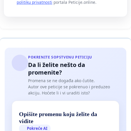
politiku privatnosti
portala Peticije.online.
POKRENITE SOPSTVENU PETICIJU
Da li želite nešto da
promenite?
Promena se ne događa ako ćutite.
Autor ove peticije se pokrenuo i preduzeo
akciju. Hoćete li i vi uraditi isto?
Opišite promenu koju želite da
vidite
Pokreće AI