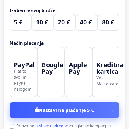
Izaberite svoj budžet
5 €
10 €
20 €
40 €
80 €
Način plaćanja
PayPal
Google
Apple
Kreditna
Pay
Pay
kartica
Platite
svojim
Visa,
PayPal
Mastercard
nalogom
Nastavi na plaćanje 5 €
Prihvatam
uslove i odredbe
za oglasne kampanje i