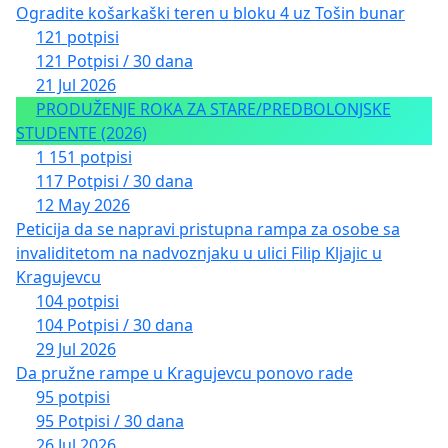
Ogradite košarkaški teren u bloku 4 uz Tošin bunar
121 potpisi
121 Potpisi / 30 dana
21 Jul 2026
PRODUŽENJE ROKA ZA STARE/PREDBOLONJSKE
STUDENTE (2026)
1 151 potpisi
117 Potpisi / 30 dana
12 May 2026
Peticija da se napravi pristupna rampa za osobe sa
invaliditetom na nadvoznjaku u ulici Filip Kljajic u
Kragujevcu
104 potpisi
104 Potpisi / 30 dana
29 Jul 2026
Da pružne rampe u Kragujevcu ponovo rade
95 potpisi
95 Potpisi / 30 dana
26 Jul 2026