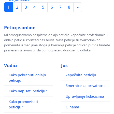
1
2
3
4
5
6
7
8
»
Peticije.online
Mi omogućavamo besplatne onlajn peticije. Započnite profesionalnu
onlajn peticiju koristeći naš servis. Naše peticije su svakodnevno
pomenute u medijima stoga je kreiranje peticije odličan put da budete
primećeni u javnosti i da pomognete u donošenju odluka.
Vodiči
Još
Kako pokrenuti onlajn
Započnite peticiju
peticiju
Smernice za privatnost
Kako napisati peticiju?
Upravljanje kolačićima
Kako promovisati
peticiju?
O nama