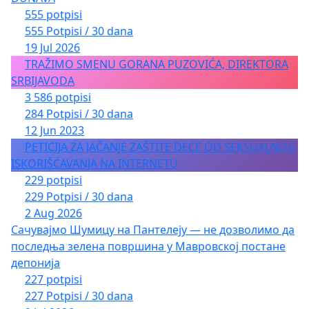
555 potpisi
555 Potpisi / 30 dana
19 Jul 2026
TRAŽIMO SMENU GORANA PUZOVIĆA, DIREKTORA
SRBIJAVODA
3 586 potpisi
284 Potpisi / 30 dana
12 Jun 2023
PETICIJA ZA JAČANJE ZAŠTITE DECE OD SEKSUALNOG
ISKORIŠĆAVANJA NA INTERNETU
229 potpisi
229 Potpisi / 30 dana
2 Aug 2026
Сачувајмо Шумицу на Пантелеју — не дозволимо да
последња зелена површина у Мавровској постане
депонија
227 potpisi
227 Potpisi / 30 dana