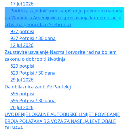
17 Jul 2026
Podrška zajedničkom saopštenju povodom napada
na Vladimira Arsenijevića i sprečavanja komemoracije
žrtvama genocida u Srebrenici
937 potpisi
937 Potpisi / 30 dana
12 Jul 2026
Zaustavite usvajanje Nacrta i otvorite rad na boljem
zakonu o dobrobiti životinja
629 potpisi
629 Potpisi / 30 dana
29 Jul 2026
Da obilaznica zaobiđe Pantelej
595 potpisi
595 Potpisi / 30 dana
20 Jul 2026
UVOĐENJE LOKALNE AUTOBUSKE LINIJE I POVEĆANJE
BROJA POLAZAKA BG VOZA ZA NASELJA LEVE OBALE
DUNAVA