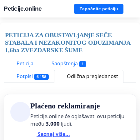
Peticije.online
Započnite peticiju
PETICIJA ZA OBUSTAVLjANjE SEČE
STABALA I NEZAKONITOG ODUZIMANJA
1,6ha ZVEZDARSKE ŠUME
Peticija
Saopštenja
1
Potpisi
Odlična pregledanost
6 158
Plaćeno reklamiranje
Peticije.online će oglašavati ovu peticiju
među
3,000
ljudi.
Saznaj više...