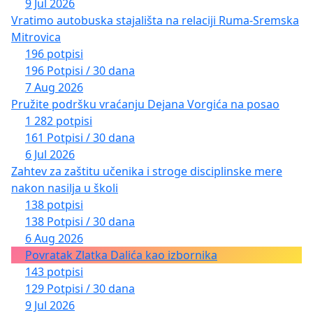
9 Jul 2026
Vratimo autobuska stajališta na relaciji Ruma-Sremska
Mitrovica
196 potpisi
196 Potpisi / 30 dana
7 Aug 2026
Pružite podršku vraćanju Dejana Vorgića na posao
1 282 potpisi
161 Potpisi / 30 dana
6 Jul 2026
Zahtev za zaštitu učenika i stroge disciplinske mere
nakon nasilja u školi
138 potpisi
138 Potpisi / 30 dana
6 Aug 2026
Povratak Zlatka Dalića kao izbornika
143 potpisi
129 Potpisi / 30 dana
9 Jul 2026