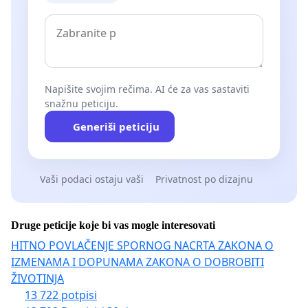
Napišite svojim rečima. AI će za vas sastaviti
snažnu peticiju.
Generiši peticiju
Vaši podaci ostaju vaši
Privatnost po dizajnu
Druge peticije koje bi vas mogle interesovati
HITNO POVLAČENJE SPORNOG NACRTA ZAKONA O
IZMENAMA I DOPUNAMA ZAKONA O DOBROBITI
ŽIVOTINJA
13 722 potpisi