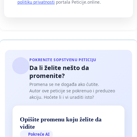
politiku privatnosti
portala Peticije.online.
POKRENITE SOPSTVENU PETICIJU
Da li želite nešto da
promenite?
Promena se ne događa ako ćutite.
Autor ove peticije se pokrenuo i preduzeo
akciju. Hoćete li i vi uraditi isto?
Opišite promenu koju želite da
vidite
Pokreće AI