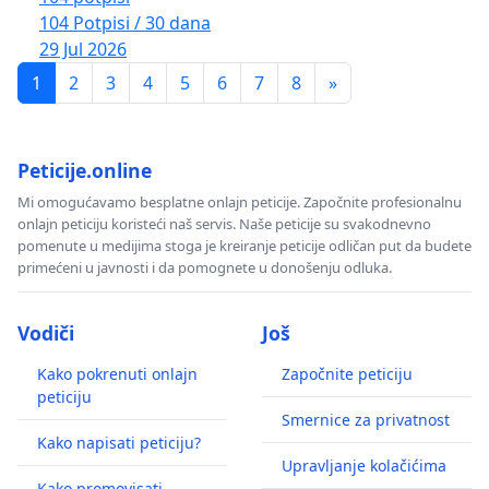
104 Potpisi / 30 dana
29 Jul 2026
1
2
3
4
5
6
7
8
»
Peticije.online
Mi omogućavamo besplatne onlajn peticije. Započnite profesionalnu
onlajn peticiju koristeći naš servis. Naše peticije su svakodnevno
pomenute u medijima stoga je kreiranje peticije odličan put da budete
primećeni u javnosti i da pomognete u donošenju odluka.
Vodiči
Još
Kako pokrenuti onlajn
Započnite peticiju
peticiju
Smernice za privatnost
Kako napisati peticiju?
Upravljanje kolačićima
Kako promovisati