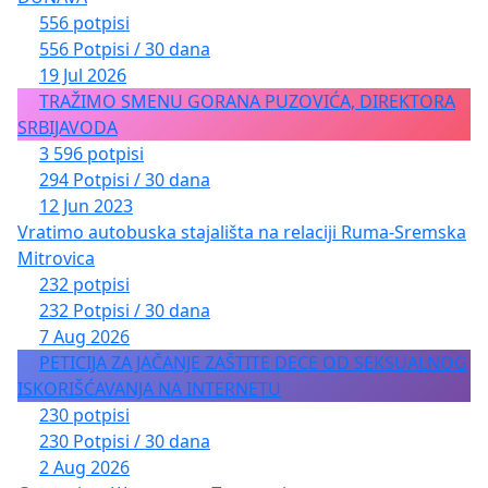
556 potpisi
556 Potpisi / 30 dana
19 Jul 2026
TRAŽIMO SMENU GORANA PUZOVIĆA, DIREKTORA
SRBIJAVODA
3 596 potpisi
294 Potpisi / 30 dana
12 Jun 2023
Vratimo autobuska stajališta na relaciji Ruma-Sremska
Mitrovica
232 potpisi
232 Potpisi / 30 dana
7 Aug 2026
PETICIJA ZA JAČANJE ZAŠTITE DECE OD SEKSUALNOG
ISKORIŠĆAVANJA NA INTERNETU
230 potpisi
230 Potpisi / 30 dana
2 Aug 2026