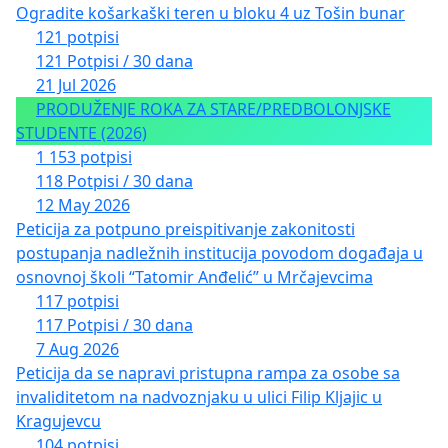
Ogradite košarkaški teren u bloku 4 uz Tošin bunar
121 potpisi
121 Potpisi / 30 dana
21 Jul 2026
PRODUŽENJE ROKA ZA STARE/PREDBOLONJSKE
STUDENTE (2026)
1 153 potpisi
118 Potpisi / 30 dana
12 May 2026
Peticija za potpuno preispitivanje zakonitosti
postupanja nadležnih institucija povodom događaja u
osnovnoj školi “Tatomir Anđelić” u Mrčajevcima
117 potpisi
117 Potpisi / 30 dana
7 Aug 2026
Peticija da se napravi pristupna rampa za osobe sa
invaliditetom na nadvoznjaku u ulici Filip Kljajic u
Kragujevcu
104 potpisi