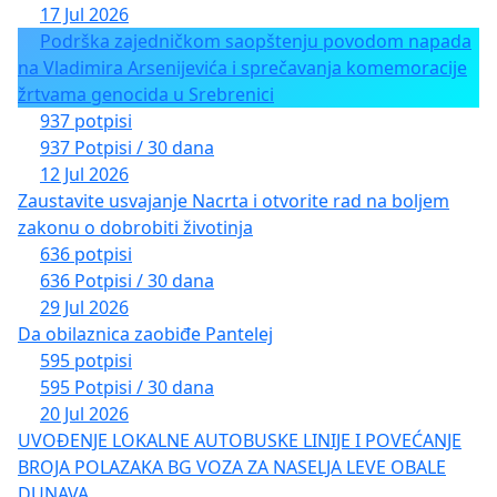
17 Jul 2026
Podrška zajedničkom saopštenju povodom napada
na Vladimira Arsenijevića i sprečavanja komemoracije
žrtvama genocida u Srebrenici
937 potpisi
937 Potpisi / 30 dana
12 Jul 2026
Zaustavite usvajanje Nacrta i otvorite rad na boljem
zakonu o dobrobiti životinja
636 potpisi
636 Potpisi / 30 dana
29 Jul 2026
Da obilaznica zaobiđe Pantelej
595 potpisi
595 Potpisi / 30 dana
20 Jul 2026
UVOĐENJE LOKALNE AUTOBUSKE LINIJE I POVEĆANJE
BROJA POLAZAKA BG VOZA ZA NASELJA LEVE OBALE
DUNAVA