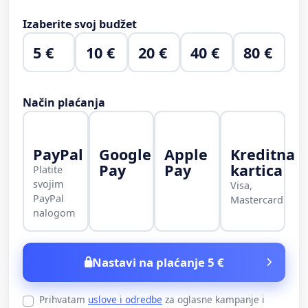
Izaberite svoj budžet
5 €
10 €
20 €
40 €
80 €
Način plaćanja
PayPal
Google
Apple
Kreditna
Pay
Pay
kartica
Platite
svojim
Visa,
PayPal
Mastercard
nalogom
Nastavi na plaćanje 5 €
Prihvatam
uslove i odredbe
za oglasne kampanje i