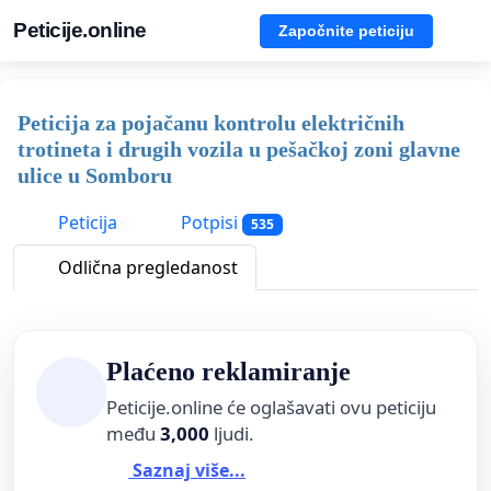
Peticije.online
Započnite peticiju
Peticija za pojačanu kontrolu električnih
trotineta i drugih vozila u pešačkoj zoni glavne
ulice u Somboru
Peticija
Potpisi
535
Odlična pregledanost
Plaćeno reklamiranje
Peticije.online će oglašavati ovu peticiju
među
3,000
ljudi.
Saznaj više...