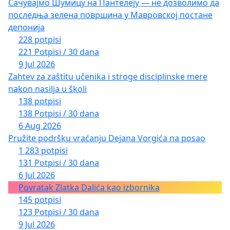
Сачувајмо Шумицу на Пантелеју — не дозволимо да
последња зелена површина у Мавровској постане
депонија
228 potpisi
221 Potpisi / 30 dana
9 Jul 2026
Zahtev za zaštitu učenika i stroge disciplinske mere
nakon nasilja u školi
138 potpisi
138 Potpisi / 30 dana
6 Aug 2026
Pružite podršku vraćanju Dejana Vorgića na posao
1 283 potpisi
131 Potpisi / 30 dana
6 Jul 2026
Povratak Zlatka Dalića kao izbornika
145 potpisi
123 Potpisi / 30 dana
9 Jul 2026