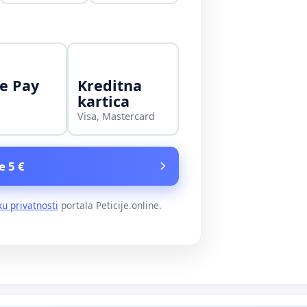
e Pay
Kreditna
kartica
Visa, Mastercard
e 5 €
ku privatnosti
portala Peticije.online.