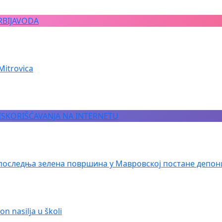
RBIJAVODA
Mitrovica
 ISKORIŠĆAVANJA NA INTERNETU
последња зелена површина у Мавровској постане депон
n nasilja u školi