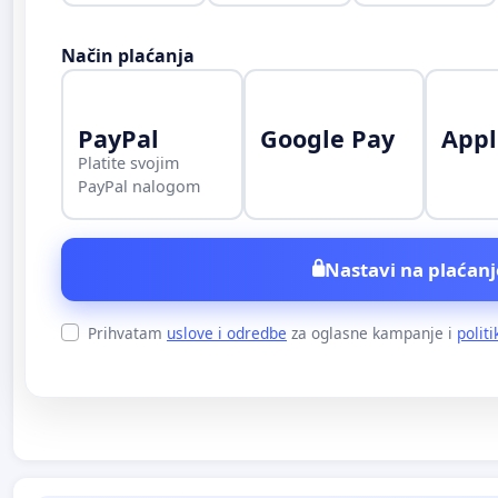
Način plaćanja
PayPal
Google Pay
Appl
Platite svojim
PayPal nalogom
Nastavi na plaćanj
Prihvatam
uslove i odredbe
za oglasne kampanje i
politi