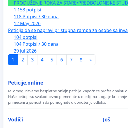
PRODUŽENJE ROKA ZA STARE/PREDBOLONJSKE STUDE
1 153 potpisi
118 Potpisi / 30 dana
12 May 2026
Peticija da se napravi pristupna rampa za osobe sa inval
104 potpisi
104 Potpisi / 30 dana
29 Jul 2026
1
2
3
4
5
6
7
8
»
Peticije.online
Mi omogućavamo besplatne onlajn peticije. Započnite profesionalnu onla
Naše peticije su svakodnevno pomenute u medijima stoga je kreiranje p
primećeni u javnosti i da pomognete u donošenju odluka.
Vodiči
Još