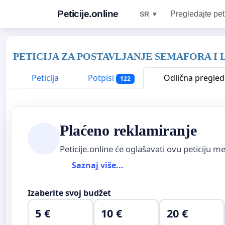
Peticije.online
Pregledajte pet
SR ▼
PETICIJA ZA POSTAVLJANJE SEMAFORA I
Peticija
Potpisi
Odlična pregled
122
Plaćeno reklamiranje
Peticije.online će oglašavati ovu peticiju 
Saznaj više...
Izaberite svoj budžet
5 €
10 €
20 €