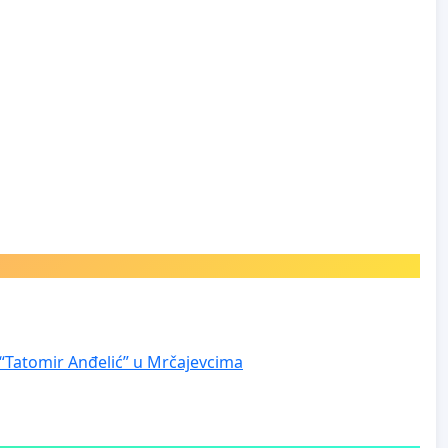
 “Tatomir Anđelić” u Mrčajevcima