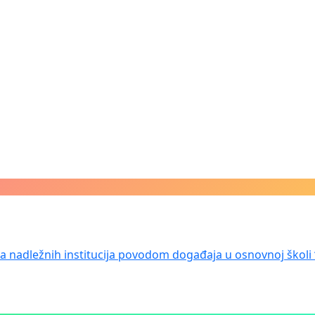
nja nadležnih institucija povodom događaja u osnovnoj školi