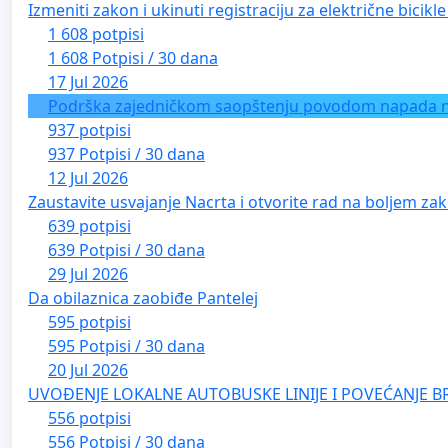
Izmeniti zakon i ukinuti registraciju za električne bicik
1 608 potpisi
1 608 Potpisi / 30 dana
17 Jul 2026
Podrška zajedničkom saopštenju povodom napada na 
937 potpisi
937 Potpisi / 30 dana
12 Jul 2026
Zaustavite usvajanje Nacrta i otvorite rad na boljem zak
639 potpisi
639 Potpisi / 30 dana
29 Jul 2026
Da obilaznica zaobiđe Pantelej
595 potpisi
595 Potpisi / 30 dana
20 Jul 2026
UVOĐENJE LOKALNE AUTOBUSKE LINIJE I POVEĆANJE B
556 potpisi
556 Potpisi / 30 dana