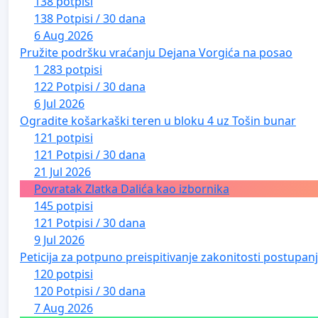
138 potpisi
138 Potpisi / 30 dana
6 Aug 2026
Pružite podršku vraćanju Dejana Vorgića na posao
1 283 potpisi
122 Potpisi / 30 dana
6 Jul 2026
Ogradite košarkaški teren u bloku 4 uz Tošin bunar
121 potpisi
121 Potpisi / 30 dana
21 Jul 2026
Povratak Zlatka Dalića kao izbornika
145 potpisi
121 Potpisi / 30 dana
9 Jul 2026
Peticija za potpuno preispitivanje zakonitosti postupa
120 potpisi
120 Potpisi / 30 dana
7 Aug 2026