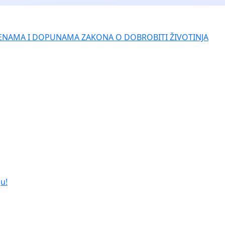
ENAMA I DOPUNAMA ZAKONA O DOBROBITI ŽIVOTINJA
u!