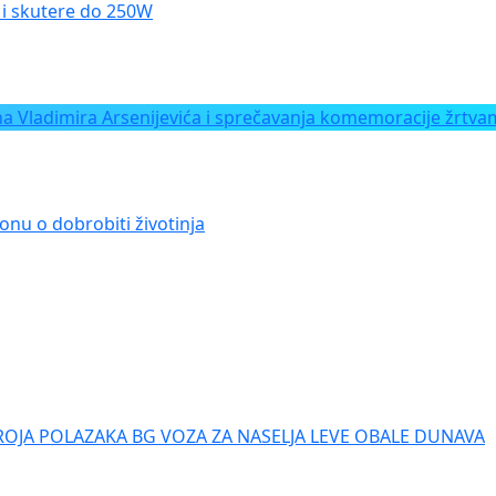
le i skutere do 250W
Vladimira Arsenijevića i sprečavanja komemoracije žrtvam
onu o dobrobiti životinja
ROJA POLAZAKA BG VOZA ZA NASELJA LEVE OBALE DUNAVA