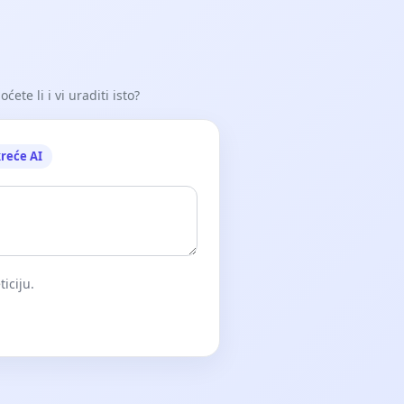
ete li i vi uraditi isto?
reće AI
iciju.