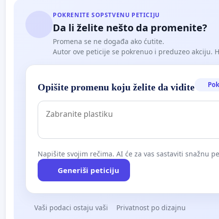
POKRENITE SOPSTVENU PETICIJU
Da li želite nešto da promenite?
Promena se ne događa ako ćutite.
Autor ove peticije se pokrenuo i preduzeo akciju. Hoć
Pok
Opišite promenu koju želite da vidite
Napišite svojim rečima. AI će za vas sastaviti snažnu pet
Generiši peticiju
Vaši podaci ostaju vaši
Privatnost po dizajnu