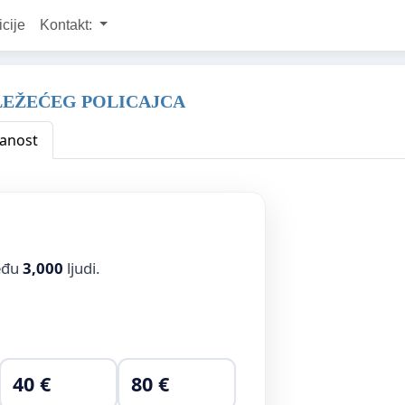
icije
Kontakt:
 LEŽEĆEG POLICAJCA
anost
među
3,000
ljudi.
40 €
80 €