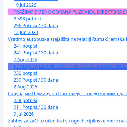
19 Jul 2026
TRAŽIMO SMENU GORANA PUZOVIĆA, DIREKTORA S
3 598 potpisi
296 Potpisi / 30 dana
12 Jun 2023
Vratimo autobuska stajališta na relaciji Ruma-Sremska 
241 potpisi
241 Potpisi / 30 dana
7 Aug 2026
PETICIJA ZA JAČANJE ZAŠTITE DECE OD SEKSUALNOG
230 potpisi
230 Potpisi / 30 dana
2 Aug 2026
Сачувајмо Шумицу на Пантелеју — не дозволимо да 
228 potpisi
211 Potpisi / 30 dana
9 Jul 2026
Zahtev za zaštitu učenika i stroge disciplinske mere nako