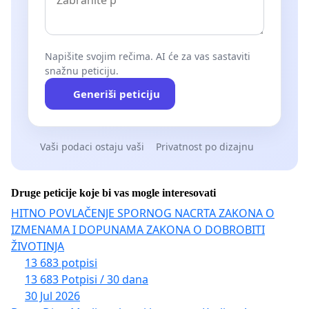
Napišite svojim rečima. AI će za vas sastaviti
snažnu peticiju.
Generiši peticiju
Vaši podaci ostaju vaši
Privatnost po dizajnu
Druge peticije koje bi vas mogle interesovati
HITNO POVLAČENJE SPORNOG NACRTA ZAKONA O
IZMENAMA I DOPUNAMA ZAKONA O DOBROBITI
ŽIVOTINJA
13 683 potpisi
13 683 Potpisi / 30 dana
30 Jul 2026