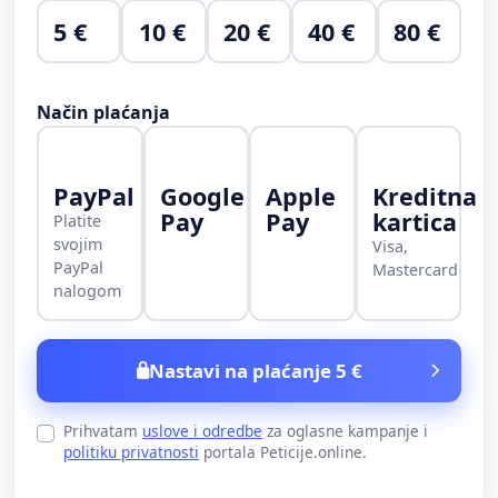
5 €
10 €
20 €
40 €
80 €
Način plaćanja
PayPal
Google
Apple
Kreditna
Pay
Pay
kartica
Platite
svojim
Visa,
PayPal
Mastercard
nalogom
Nastavi na plaćanje 5 €
Prihvatam
uslove i odredbe
za oglasne kampanje i
politiku privatnosti
portala Peticije.online.