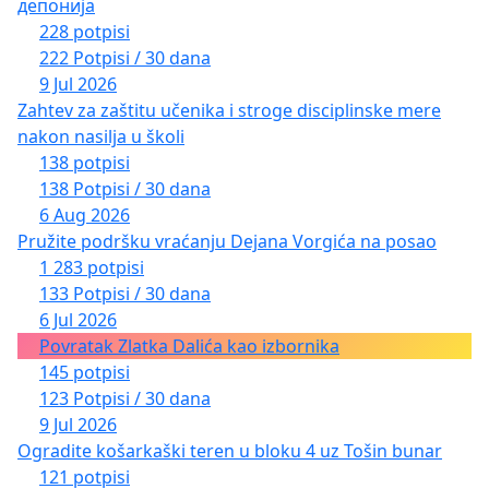
депонија
228 potpisi
222 Potpisi / 30 dana
9 Jul 2026
Zahtev za zaštitu učenika i stroge disciplinske mere
nakon nasilja u školi
138 potpisi
138 Potpisi / 30 dana
6 Aug 2026
Pružite podršku vraćanju Dejana Vorgića na posao
1 283 potpisi
133 Potpisi / 30 dana
6 Jul 2026
Povratak Zlatka Dalića kao izbornika
145 potpisi
123 Potpisi / 30 dana
9 Jul 2026
Ogradite košarkaški teren u bloku 4 uz Tošin bunar
121 potpisi