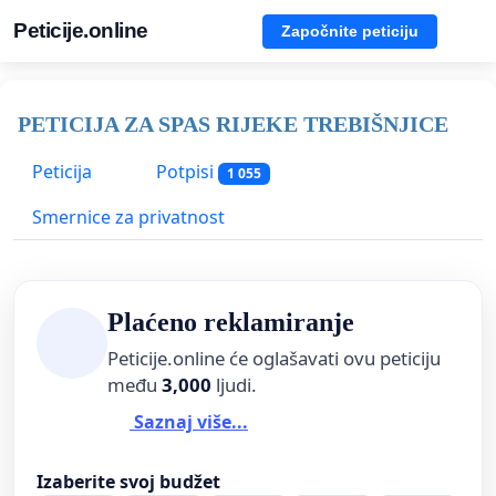
Peticije.online
Započnite peticiju
PETICIJA ZA SPAS RIJEKE TREBIŠNJICE
Peticija
Potpisi
1 055
Smernice za privatnost
Plaćeno reklamiranje
Peticije.online će oglašavati ovu peticiju
među
3,000
ljudi.
Saznaj više...
Izaberite svoj budžet