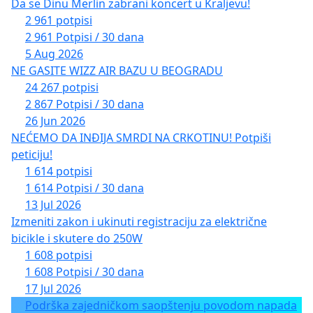
Da se Dinu Merlin zabrani koncert u Kraljevu!
2 961 potpisi
2 961 Potpisi / 30 dana
5 Aug 2026
NE GASITE WIZZ AIR BAZU U BEOGRADU
24 267 potpisi
2 867 Potpisi / 30 dana
26 Jun 2026
NEĆEMO DA INĐIJA SMRDI NA CRKOTINU! Potpiši
peticiju!
1 614 potpisi
1 614 Potpisi / 30 dana
13 Jul 2026
Izmeniti zakon i ukinuti registraciju za električne
bicikle i skutere do 250W
1 608 potpisi
1 608 Potpisi / 30 dana
17 Jul 2026
Podrška zajedničkom saopštenju povodom napada