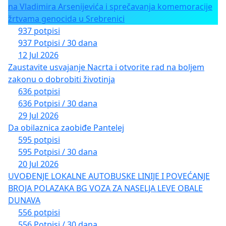
na Vladimira Arsenijevića i sprečavanja komemoracije
žrtvama genocida u Srebrenici
937 potpisi
937 Potpisi / 30 dana
12 Jul 2026
Zaustavite usvajanje Nacrta i otvorite rad na boljem
zakonu o dobrobiti životinja
636 potpisi
636 Potpisi / 30 dana
29 Jul 2026
Da obilaznica zaobiđe Pantelej
595 potpisi
595 Potpisi / 30 dana
20 Jul 2026
UVOĐENJE LOKALNE AUTOBUSKE LINIJE I POVEĆANJE
BROJA POLAZAKA BG VOZA ZA NASELJA LEVE OBALE
DUNAVA
556 potpisi
556 Potpisi / 30 dana