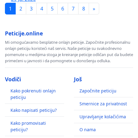
1
2
3
4
5
6
7
8
»
Peticije.online
Mi omogućavamo besplatne onlajn peticije. Započnite profesionalnu
onlajn peticiju koristeći naš servis. Naše peticije su svakodnevno
pomenute u medijima stoga je kreiranje peticije odličan put da budete
primećeni u javnosti i da pomognete u donošenju odluka.
Vodiči
Još
Kako pokrenuti onlajn
Započnite peticiju
peticiju
Smernice za privatnost
Kako napisati peticiju?
Upravljanje kolačićima
Kako promovisati
peticiju?
O nama