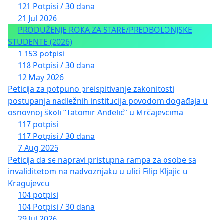
121 Potpisi / 30 dana
21 Jul 2026
PRODUŽENJE ROKA ZA STARE/PREDBOLONJSKE
STUDENTE (2026)
1 153 potpisi
118 Potpisi / 30 dana
12 May 2026
Peticija za potpuno preispitivanje zakonitosti
postupanja nadležnih institucija povodom događaja u
osnovnoj školi “Tatomir Anđelić” u Mrčajevcima
117 potpisi
117 Potpisi / 30 dana
7 Aug 2026
Peticija da se napravi pristupna rampa za osobe sa
invaliditetom na nadvoznjaku u ulici Filip Kljajic u
Kragujevcu
104 potpisi
104 Potpisi / 30 dana
29 Jul 2026