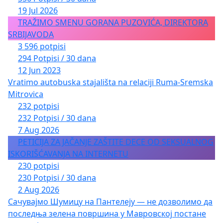
19 Jul 2026
TRAŽIMO SMENU GORANA PUZOVIĆA, DIREKTORA
SRBIJAVODA
3 596 potpisi
294 Potpisi / 30 dana
12 Jun 2023
Vratimo autobuska stajališta na relaciji Ruma-Sremska
Mitrovica
232 potpisi
232 Potpisi / 30 dana
7 Aug 2026
PETICIJA ZA JAČANJE ZAŠTITE DECE OD SEKSUALNOG
ISKORIŠĆAVANJA NA INTERNETU
230 potpisi
230 Potpisi / 30 dana
2 Aug 2026
Сачувајмо Шумицу на Пантелеју — не дозволимо да
последња зелена површина у Мавровској постане