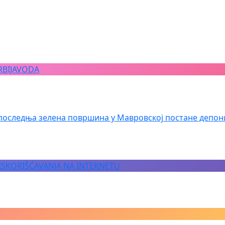
RBIJAVODA
последња зелена површина у Мавровској постане депон
 ISKORIŠĆAVANJA NA INTERNETU