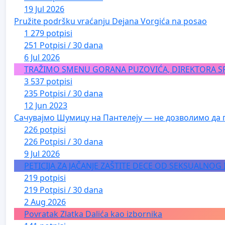
19 Jul 2026
Pružite podršku vraćanju Dejana Vorgića na posao
1 279 potpisi
251 Potpisi / 30 dana
6 Jul 2026
TRAŽIMO SMENU GORANA PUZOVIĆA, DIREKTORA S
3 537 potpisi
235 Potpisi / 30 dana
12 Jun 2023
Сачувајмо Шумицу на Пантелеју — не дозволимо да 
226 potpisi
226 Potpisi / 30 dana
9 Jul 2026
PETICIJA ZA JAČANJE ZAŠTITE DECE OD SEKSUALNOG
219 potpisi
219 Potpisi / 30 dana
2 Aug 2026
Povratak Zlatka Dalića kao izbornika