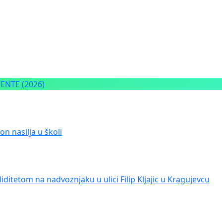
NTE (2026)
n nasilja u školi
iditetom na nadvoznjaku u ulici Filip Kljajic u Kragujevcu