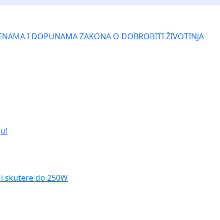
ENAMA I DOPUNAMA ZAKONA O DOBROBITI ŽIVOTINJA
u!
le i skutere do 250W