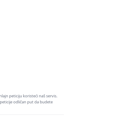
jn peticiju koristeći naš servis.
eticije odličan put da budete