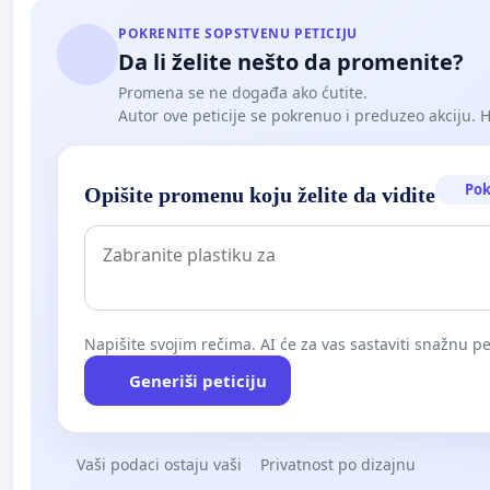
POKRENITE SOPSTVENU PETICIJU
Da li želite nešto da promenite?
Promena se ne događa ako ćutite.
Autor ove peticije se pokrenuo i preduzeo akciju. Hoć
Pok
Opišite promenu koju želite da vidite
Napišite svojim rečima. AI će za vas sastaviti snažnu pet
Generiši peticiju
Vaši podaci ostaju vaši
Privatnost po dizajnu