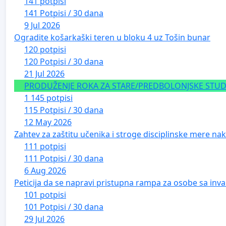
141 potpisi
141 Potpisi / 30 dana
9 Jul 2026
Ogradite košarkaški teren u bloku 4 uz Tošin bunar
120 potpisi
120 Potpisi / 30 dana
21 Jul 2026
PRODUŽENJE ROKA ZA STARE/PREDBOLONJSKE STUDE
1 145 potpisi
115 Potpisi / 30 dana
12 May 2026
Zahtev za zaštitu učenika i stroge disciplinske mere nako
111 potpisi
111 Potpisi / 30 dana
6 Aug 2026
Peticija da se napravi pristupna rampa za osobe sa inval
101 potpisi
101 Potpisi / 30 dana
29 Jul 2026