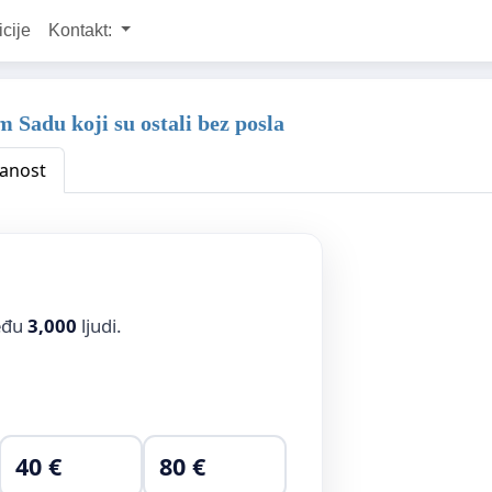
icije
Kontakt:
Sadu koji su ostali bez posla
anost
među
3,000
ljudi.
40 €
80 €