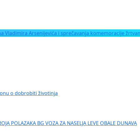
Vladimira Arsenijevića i sprečavanja komemoracije žrtvam
onu o dobrobiti životinja
ROJA POLAZAKA BG VOZA ZA NASELJA LEVE OBALE DUNAVA