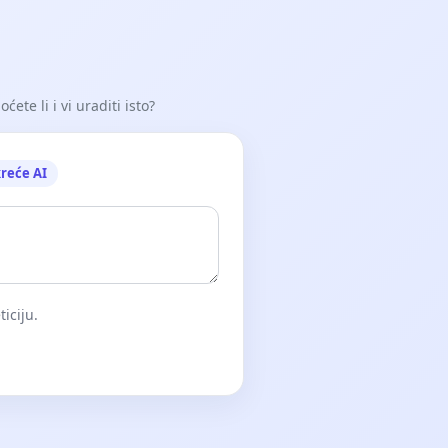
ete li i vi uraditi isto?
reće AI
iciju.