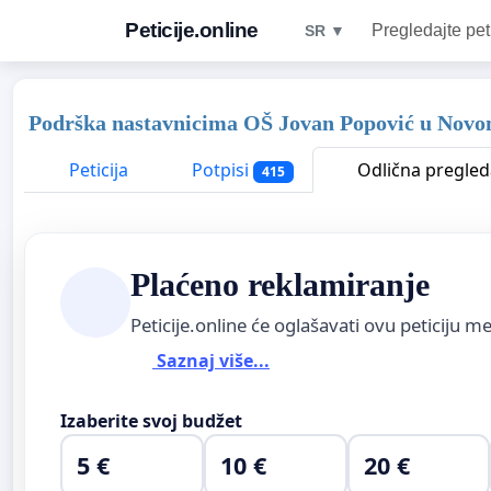
Peticije.online
Pregledajte pet
SR ▼
Podrška nastavnicima OŠ Jovan Popović u Novom 
Peticija
Potpisi
Odlična pregled
415
Plaćeno reklamiranje
Peticije.online će oglašavati ovu peticiju 
Saznaj više...
Izaberite svoj budžet
5 €
10 €
20 €