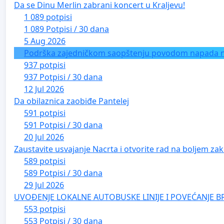
Da se Dinu Merlin zabrani koncert u Kraljevu!
1 089 potpisi
1 089 Potpisi / 30 dana
5 Aug 2026
Podrška zajedničkom saopštenju povodom napada na 
937 potpisi
937 Potpisi / 30 dana
12 Jul 2026
Da obilaznica zaobiđe Pantelej
591 potpisi
591 Potpisi / 30 dana
20 Jul 2026
Zaustavite usvajanje Nacrta i otvorite rad na boljem zak
589 potpisi
589 Potpisi / 30 dana
29 Jul 2026
UVOĐENJE LOKALNE AUTOBUSKE LINIJE I POVEĆANJE B
553 potpisi
553 Potpisi / 30 dana