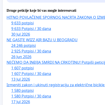
Druge peticije koje bi vas mogle interesovati
HITNO POVLAČENJE SPORNOG NACRTA ZAKONA O IZM
9 633 potpisi
9 633 Potpisi / 30 dana
30 Jul 2026
NE GASITE WIZZ AIR BAZU U BEOGRADU
24 246 potpisi
2 925 Potpisi / 30 dana
26 Jun 2026
NEĆEMO DA INĐIJA SMRDI NA CRKOTINU! Potpiši peticij
1 607 potpisi
1 607 Potpisi / 30 dana
13 Jul 2026
Izmeniti zakon i ukinuti registraciju za električne bicik
1 580 potpisi
1 580 Potpisi / 30 dana
17 Jul 2026