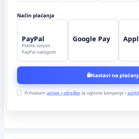
Način plaćanja
PayPal
Google Pay
Appl
Platite svojim
PayPal nalogom
Nastavi na plaćanj
Prihvatam
uslove i odredbe
za oglasne kampanje i
politi