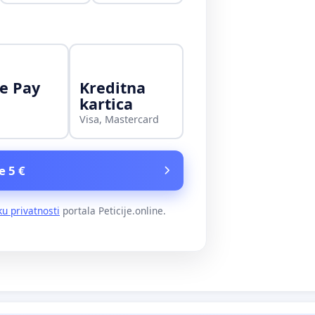
e Pay
Kreditna
kartica
Visa, Mastercard
e 5 €
ku privatnosti
portala Peticije.online.