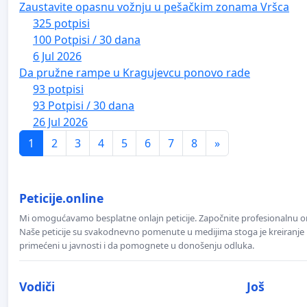
Zaustavite opasnu vožnju u pešačkim zonama Vršca
325 potpisi
100 Potpisi / 30 dana
6 Jul 2026
Da pružne rampe u Kragujevcu ponovo rade
93 potpisi
93 Potpisi / 30 dana
26 Jul 2026
1
2
3
4
5
6
7
8
»
Peticije.online
Mi omogućavamo besplatne onlajn peticije. Započnite profesionalnu onla
Naše peticije su svakodnevno pomenute u medijima stoga je kreiranje p
primećeni u javnosti i da pomognete u donošenju odluka.
Vodiči
Još