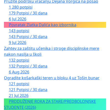
Pružite podršku vraćanju Dejana Vorgića na posao
1 280 potpisi
179 Potpisi / 30 dana
6 Jul 2026
Povratak Zlatka Dalića kao izbornika
143 potpisi
143 Potpisi / 30 dana
9 Jul 2026
Zahtev za zaštitu učenika i stroge disciplinske mere
nakon nasilja u školi
132 potpisi
132 Potpisi / 30 dana
6 Aug 2026
Ogradite košarkaški teren u bloku 4 uz Tošin bunar
121 potpisi
121 Potpisi / 30 dana
21 Jul 2026
PRODUŽENJE ROKA ZA STARE/PREDBOLONJSKE
STUDENTE (2026)