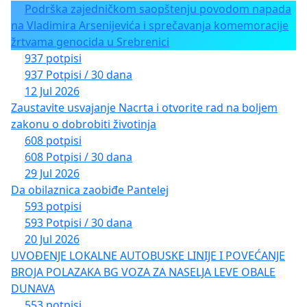
Podrška zajedničkom saopštenju povodom napada
na Vladimira Arsenijevića i sprečavanja komemoracije
žrtvama genocida u Srebrenici
937 potpisi
937 Potpisi / 30 dana
12 Jul 2026
Zaustavite usvajanje Nacrta i otvorite rad na boljem
zakonu o dobrobiti životinja
608 potpisi
608 Potpisi / 30 dana
29 Jul 2026
Da obilaznica zaobiđe Pantelej
593 potpisi
593 Potpisi / 30 dana
20 Jul 2026
UVOĐENJE LOKALNE AUTOBUSKE LINIJE I POVEĆANJE
BROJA POLAZAKA BG VOZA ZA NASELJA LEVE OBALE
DUNAVA
553 potpisi