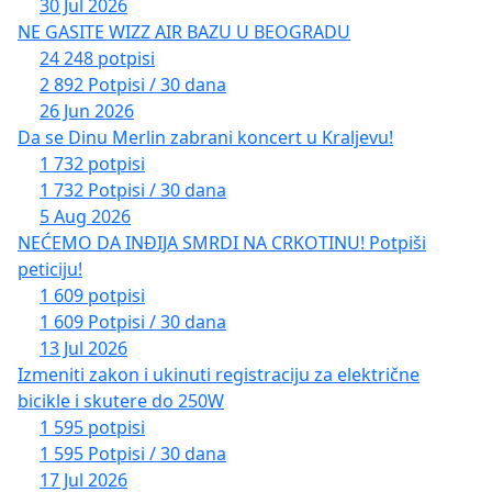
30 Jul 2026
NE GASITE WIZZ AIR BAZU U BEOGRADU
24 248 potpisi
2 892 Potpisi / 30 dana
26 Jun 2026
Da se Dinu Merlin zabrani koncert u Kraljevu!
1 732 potpisi
1 732 Potpisi / 30 dana
5 Aug 2026
NEĆEMO DA INĐIJA SMRDI NA CRKOTINU! Potpiši
peticiju!
1 609 potpisi
1 609 Potpisi / 30 dana
13 Jul 2026
Izmeniti zakon i ukinuti registraciju za električne
bicikle i skutere do 250W
1 595 potpisi
1 595 Potpisi / 30 dana
17 Jul 2026