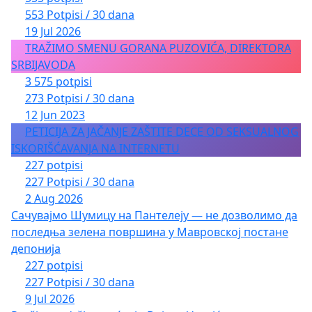
553 Potpisi / 30 dana
19 Jul 2026
TRAŽIMO SMENU GORANA PUZOVIĆA, DIREKTORA
SRBIJAVODA
3 575 potpisi
273 Potpisi / 30 dana
12 Jun 2023
PETICIJA ZA JAČANJE ZAŠTITE DECE OD SEKSUALNOG
ISKORIŠĆAVANJA NA INTERNETU
227 potpisi
227 Potpisi / 30 dana
2 Aug 2026
Сачувајмо Шумицу на Пантелеју — не дозволимо да
последња зелена површина у Мавровској постане
депонија
227 potpisi
227 Potpisi / 30 dana
9 Jul 2026