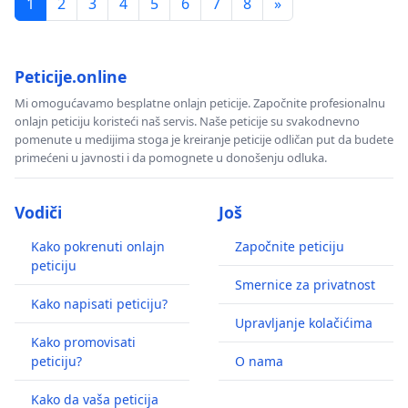
1
2
3
4
5
6
7
8
»
Peticije.online
Mi omogućavamo besplatne onlajn peticije. Započnite profesionalnu
onlajn peticiju koristeći naš servis. Naše peticije su svakodnevno
pomenute u medijima stoga je kreiranje peticije odličan put da budete
primećeni u javnosti i da pomognete u donošenju odluka.
Vodiči
Još
Kako pokrenuti onlajn
Započnite peticiju
peticiju
Smernice za privatnost
Kako napisati peticiju?
Upravljanje kolačićima
Kako promovisati
peticiju?
O nama
Kako da vaša peticija