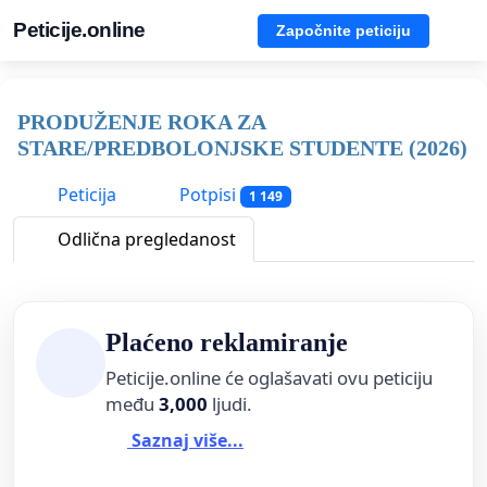
Peticije.online
Započnite peticiju
PRODUŽENJE ROKA ZA
STARE/PREDBOLONJSKE STUDENTE (2026)
Peticija
Potpisi
1 149
Odlična pregledanost
Plaćeno reklamiranje
Peticije.online će oglašavati ovu peticiju
među
3,000
ljudi.
Saznaj više...