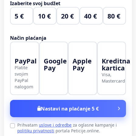
Izaberite svoj budžet
5 €
10 €
20 €
40 €
80 €
Način plaćanja
PayPal
Google
Apple
Kreditna
Pay
Pay
kartica
Platite
svojim
Visa,
PayPal
Mastercard
nalogom
Nastavi na plaćanje 5 €
Prihvatam
uslove i odredbe
za oglasne kampanje i
politiku privatnosti
portala Peticije.online.