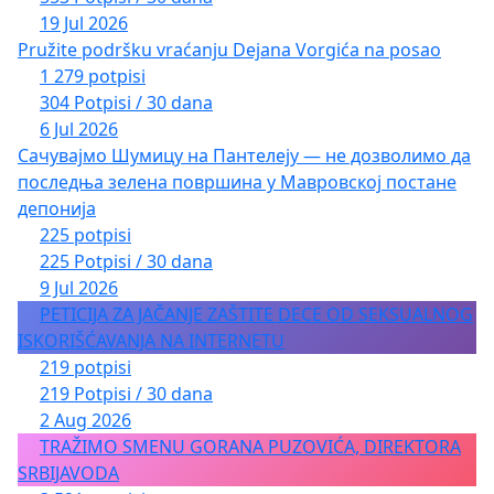
19 Jul 2026
Pružite podršku vraćanju Dejana Vorgića na posao
1 279 potpisi
304 Potpisi / 30 dana
6 Jul 2026
Сачувајмо Шумицу на Пантелеју — не дозволимо да
последња зелена површина у Мавровској постане
депонија
225 potpisi
225 Potpisi / 30 dana
9 Jul 2026
PETICIJA ZA JAČANJE ZAŠTITE DECE OD SEKSUALNOG
ISKORIŠĆAVANJA NA INTERNETU
219 potpisi
219 Potpisi / 30 dana
2 Aug 2026
TRAŽIMO SMENU GORANA PUZOVIĆA, DIREKTORA
SRBIJAVODA