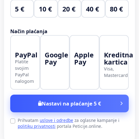
5 €
10 €
20 €
40 €
80 €
Način plaćanja
PayPal
Google
Apple
Kreditna
Pay
Pay
kartica
Platite
svojim
Visa,
PayPal
Mastercard
nalogom
Nastavi na plaćanje 5 €
Prihvatam
uslove i odredbe
za oglasne kampanje i
politiku privatnosti
portala Peticije.online.