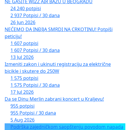
NE GASITE WIZZ AIR BAZU U BEOGRADU
24 240 potpisi
2 937 Potpisi / 30 dana
26 Jun 2026
NEĆEMO DA INĐIJA SMRDI NA CRKOTINU! Potpiši
peticiju!
1 607 potpisi
1 607 Potpisi / 30 dana
13 Jul 2026
Izmeniti zakon i ukinuti registraciju za električne
bicikle i skutere do 250W
1 575 potpisi
1 575 Potpisi / 30 dana
17 Jul 2026
Da se Dinu Merlin zabrani koncert u Kraljevu!
955 potpisi
955 Potpisi / 30 dana
5 Aug 2026
Podrška zajedničkom saopštenju povodom napada