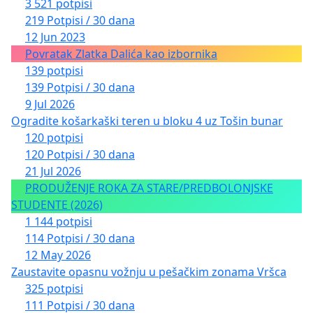
3 521 potpisi
219 Potpisi / 30 dana
12 Jun 2023
Povratak Zlatka Dalića kao izbornika
139 potpisi
139 Potpisi / 30 dana
9 Jul 2026
Ogradite košarkaški teren u bloku 4 uz Tošin bunar
120 potpisi
120 Potpisi / 30 dana
21 Jul 2026
PRODUŽENJE ROKA ZA STARE/PREDBOLONJSKE
STUDENTE (2026)
1 144 potpisi
114 Potpisi / 30 dana
12 May 2026
Zaustavite opasnu vožnju u pešačkim zonama Vršca
325 potpisi
111 Potpisi / 30 dana