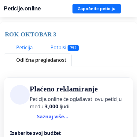
Peticije.online
Započnite peticiju
ROK OKTOBAR 3
Peticija
Potpisi
752
Odlična pregledanost
Plaćeno reklamiranje
Peticije.online će oglašavati ovu peticiju
među
3,000
ljudi.
Saznaj više...
Izaberite svoj budžet