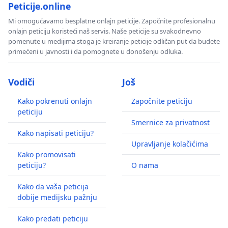
Peticije.online
Mi omogućavamo besplatne onlajn peticije. Započnite profesionalnu
onlajn peticiju koristeći naš servis. Naše peticije su svakodnevno
pomenute u medijima stoga je kreiranje peticije odličan put da budete
primećeni u javnosti i da pomognete u donošenju odluka.
Vodiči
Još
Kako pokrenuti onlajn
Započnite peticiju
peticiju
Smernice za privatnost
Kako napisati peticiju?
Upravljanje kolačićima
Kako promovisati
peticiju?
O nama
Kako da vaša peticija
dobije medijsku pažnju
Kako predati peticiju