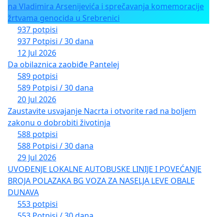
na Vladimira Arsenijevića i sprečavanja komemoracije
žrtvama genocida u Srebrenici
937 potpisi
937 Potpisi / 30 dana
12 Jul 2026
Da obilaznica zaobiđe Pantelej
589 potpisi
589 Potpisi / 30 dana
20 Jul 2026
Zaustavite usvajanje Nacrta i otvorite rad na boljem
zakonu o dobrobiti životinja
588 potpisi
588 Potpisi / 30 dana
29 Jul 2026
UVOĐENJE LOKALNE AUTOBUSKE LINIJE I POVEĆANJE
BROJA POLAZAKA BG VOZA ZA NASELJA LEVE OBALE
DUNAVA
553 potpisi
553 Potpisi / 30 dana