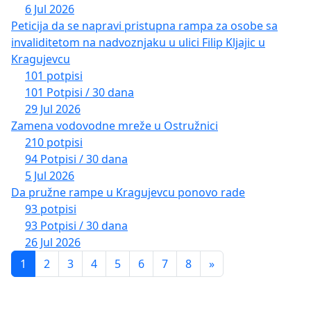
6 Jul 2026
Peticija da se napravi pristupna rampa za osobe sa
invaliditetom na nadvoznjaku u ulici Filip Kljajic u
Kragujevcu
101 potpisi
101 Potpisi / 30 dana
29 Jul 2026
Zamena vodovodne mreže u Ostružnici
210 potpisi
94 Potpisi / 30 dana
5 Jul 2026
Da pružne rampe u Kragujevcu ponovo rade
93 potpisi
93 Potpisi / 30 dana
26 Jul 2026
1
2
3
4
5
6
7
8
»