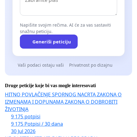
Napišite svojim rečima. AI će za vas sastaviti
snažnu peticiju.
Generiši peticiju
Vaši podaci ostaju vaši
Privatnost po dizajnu
Druge peticije koje bi vas mogle interesovati
HITNO POVLAČENJE SPORNOG NACRTA ZAKONA O
IZMENAMA I DOPUNAMA ZAKONA O DOBROBITI
ŽIVOTINJA
9 175 potpisi
9 175 Potpisi / 30 dana
30 Jul 2026