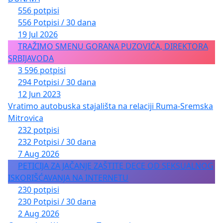
556 potpisi
556 Potpisi / 30 dana
19 Jul 2026
TRAŽIMO SMENU GORANA PUZOVIĆA, DIREKTORA
SRBIJAVODA
3 596 potpisi
294 Potpisi / 30 dana
12 Jun 2023
Vratimo autobuska stajališta na relaciji Ruma-Sremska
Mitrovica
232 potpisi
232 Potpisi / 30 dana
7 Aug 2026
PETICIJA ZA JAČANJE ZAŠTITE DECE OD SEKSUALNOG
ISKORIŠĆAVANJA NA INTERNETU
230 potpisi
230 Potpisi / 30 dana
2 Aug 2026