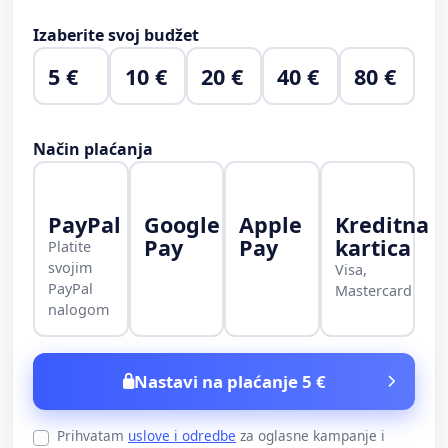
Izaberite svoj budžet
5 €
10 €
20 €
40 €
80 €
Način plaćanja
PayPal
Google
Apple
Kreditna
Pay
Pay
kartica
Platite
svojim
Visa,
PayPal
Mastercard
nalogom
Nastavi na plaćanje 5 €
Prihvatam
uslove i odredbe
za oglasne kampanje i