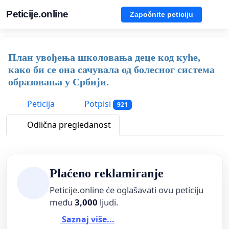
Peticije.online
Započnite peticiju
План увођења школовања деце код куће,
како би се она сачувала од болесног система
образовања у Србији.
Peticija
Potpisi
921
Odlična pregledanost
Plaćeno reklamiranje
Peticije.online će oglašavati ovu peticiju
među
3,000
ljudi.
Saznaj više...