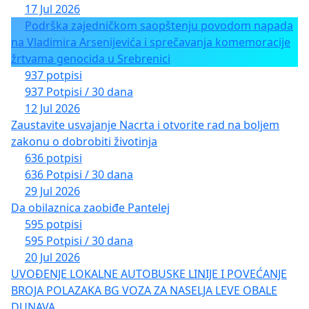
17 Jul 2026
Podrška zajedničkom saopštenju povodom napada
na Vladimira Arsenijevića i sprečavanja komemoracije
žrtvama genocida u Srebrenici
937 potpisi
937 Potpisi / 30 dana
12 Jul 2026
Zaustavite usvajanje Nacrta i otvorite rad na boljem
zakonu o dobrobiti životinja
636 potpisi
636 Potpisi / 30 dana
29 Jul 2026
Da obilaznica zaobiđe Pantelej
595 potpisi
595 Potpisi / 30 dana
20 Jul 2026
UVOĐENJE LOKALNE AUTOBUSKE LINIJE I POVEĆANJE
BROJA POLAZAKA BG VOZA ZA NASELJA LEVE OBALE
DUNAVA