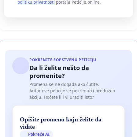
politiku privatnosti
portala Peticije.online.
POKRENITE SOPSTVENU PETICIJU
Da li želite nešto da
promenite?
Promena se ne događa ako ćutite.
Autor ove peticije se pokrenuo i preduzeo
akciju. Hoćete li i vi uraditi isto?
Opišite promenu koju želite da
vidite
Pokreće AI