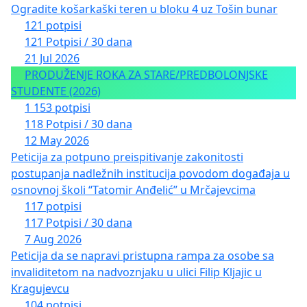
Ogradite košarkaški teren u bloku 4 uz Tošin bunar
121 potpisi
121 Potpisi / 30 dana
21 Jul 2026
PRODUŽENJE ROKA ZA STARE/PREDBOLONJSKE
STUDENTE (2026)
1 153 potpisi
118 Potpisi / 30 dana
12 May 2026
Peticija za potpuno preispitivanje zakonitosti
postupanja nadležnih institucija povodom događaja u
osnovnoj školi “Tatomir Anđelić” u Mrčajevcima
117 potpisi
117 Potpisi / 30 dana
7 Aug 2026
Peticija da se napravi pristupna rampa za osobe sa
invaliditetom na nadvoznjaku u ulici Filip Kljajic u
Kragujevcu
104 potpisi