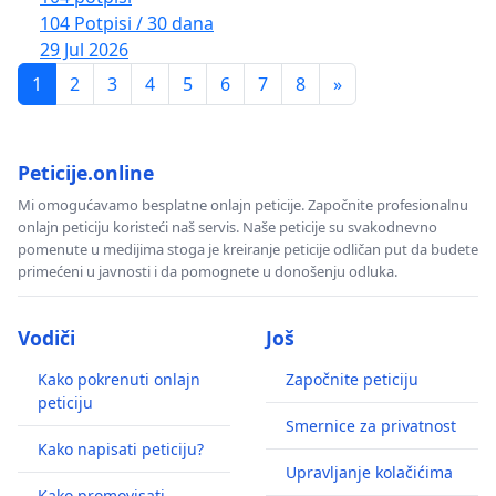
104 Potpisi / 30 dana
29 Jul 2026
1
2
3
4
5
6
7
8
»
Peticije.online
Mi omogućavamo besplatne onlajn peticije. Započnite profesionalnu
onlajn peticiju koristeći naš servis. Naše peticije su svakodnevno
pomenute u medijima stoga je kreiranje peticije odličan put da budete
primećeni u javnosti i da pomognete u donošenju odluka.
Vodiči
Još
Kako pokrenuti onlajn
Započnite peticiju
peticiju
Smernice za privatnost
Kako napisati peticiju?
Upravljanje kolačićima
Kako promovisati