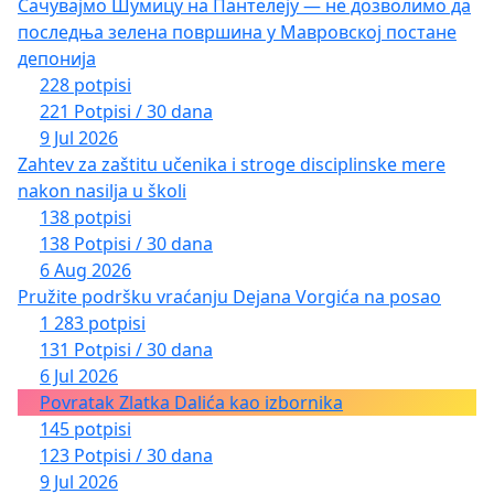
Сачувајмо Шумицу на Пантелеју — не дозволимо да
последња зелена површина у Мавровској постане
депонија
228 potpisi
221 Potpisi / 30 dana
9 Jul 2026
Zahtev za zaštitu učenika i stroge disciplinske mere
nakon nasilja u školi
138 potpisi
138 Potpisi / 30 dana
6 Aug 2026
Pružite podršku vraćanju Dejana Vorgića na posao
1 283 potpisi
131 Potpisi / 30 dana
6 Jul 2026
Povratak Zlatka Dalića kao izbornika
145 potpisi
123 Potpisi / 30 dana
9 Jul 2026