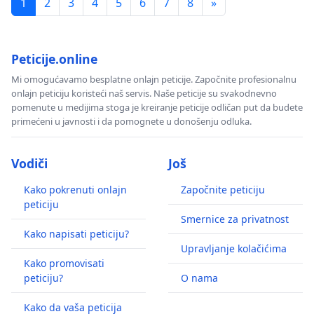
1
2
3
4
5
6
7
8
»
Peticije.online
Mi omogućavamo besplatne onlajn peticije. Započnite profesionalnu
onlajn peticiju koristeći naš servis. Naše peticije su svakodnevno
pomenute u medijima stoga je kreiranje peticije odličan put da budete
primećeni u javnosti i da pomognete u donošenju odluka.
Vodiči
Još
Kako pokrenuti onlajn
Započnite peticiju
peticiju
Smernice za privatnost
Kako napisati peticiju?
Upravljanje kolačićima
Kako promovisati
peticiju?
O nama
Kako da vaša peticija