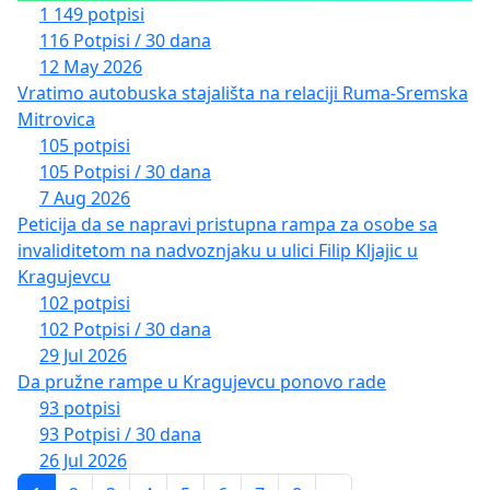
1 149 potpisi
116 Potpisi / 30 dana
12 May 2026
Vratimo autobuska stajališta na relaciji Ruma-Sremska
Mitrovica
105 potpisi
105 Potpisi / 30 dana
7 Aug 2026
Peticija da se napravi pristupna rampa za osobe sa
invaliditetom na nadvoznjaku u ulici Filip Kljajic u
Kragujevcu
102 potpisi
102 Potpisi / 30 dana
29 Jul 2026
Da pružne rampe u Kragujevcu ponovo rade
93 potpisi
93 Potpisi / 30 dana
26 Jul 2026