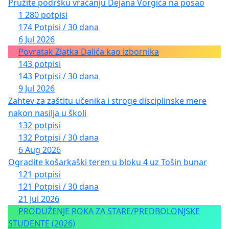
Pružite podršku vraćanju Dejana Vorgića na posao
1 280 potpisi
174 Potpisi / 30 dana
6 Jul 2026
Povratak Zlatka Dalića kao izbornika
143 potpisi
143 Potpisi / 30 dana
9 Jul 2026
Zahtev za zaštitu učenika i stroge disciplinske mere
nakon nasilja u školi
132 potpisi
132 Potpisi / 30 dana
6 Aug 2026
Ogradite košarkaški teren u bloku 4 uz Tošin bunar
121 potpisi
121 Potpisi / 30 dana
21 Jul 2026
PRODUŽENJE ROKA ZA STARE/PREDBOLONJSKE
STUDENTE (2026)