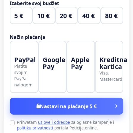
Izaberite svoj budžet
5 €
10 €
20 €
40 €
80 €
Način plaćanja
PayPal
Google
Apple
Kreditna
Pay
Pay
kartica
Platite
svojim
Visa,
PayPal
Mastercard
nalogom
Nastavi na plaćanje 5 €
Prihvatam
uslove i odredbe
za oglasne kampanje i
politiku privatnosti
portala Peticije.online.