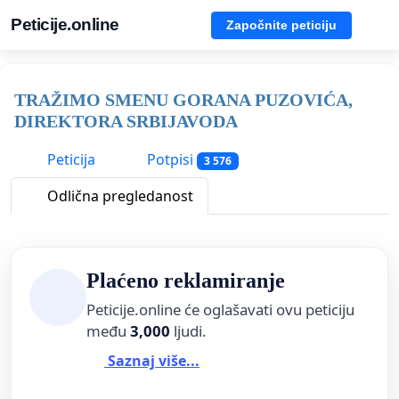
Peticije.online
Započnite peticiju
TRAŽIMO SMENU GORANA PUZOVIĆA,
DIREKTORA SRBIJAVODA
Peticija
Potpisi
3 576
Odlična pregledanost
Plaćeno reklamiranje
Peticije.online će oglašavati ovu peticiju
među
3,000
ljudi.
Saznaj više...