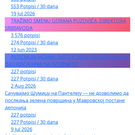
553 Potpisi / 30 dana
19 Jul 2026
TRAŽIMO SMENU GORANA PUZOVIĆA, DIREKTORA
SRBIJAVODA
3 576 potpisi
274 Potpisi / 30 dana
12 Jun 2023
PETICIJA ZA JAČANJE ZAŠTITE DECE OD SEKSUALNOG
ISKORIŠĆAVANJA NA INTERNETU
227 potpisi
227 Potpisi / 30 dana
2 Aug 2026
Сачувајмо Шумицу на Пантелеју — не дозволимо да
последња зелена површина у Мавровској постане
депонија
227 potpisi
227 Potpisi / 30 dana
9 Jul 2026