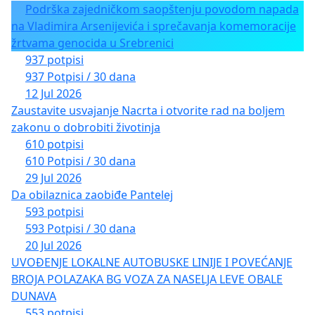
Podrška zajedničkom saopštenju povodom napada
na Vladimira Arsenijevića i sprečavanja komemoracije
žrtvama genocida u Srebrenici
937 potpisi
937 Potpisi / 30 dana
12 Jul 2026
Zaustavite usvajanje Nacrta i otvorite rad na boljem
zakonu o dobrobiti životinja
610 potpisi
610 Potpisi / 30 dana
29 Jul 2026
Da obilaznica zaobiđe Pantelej
593 potpisi
593 Potpisi / 30 dana
20 Jul 2026
UVOĐENJE LOKALNE AUTOBUSKE LINIJE I POVEĆANJE
BROJA POLAZAKA BG VOZA ZA NASELJA LEVE OBALE
DUNAVA
553 potpisi